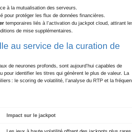
e à la mutualisation des serveurs.
cé pour protéger les flux de données financières.
er
temporaires liés à l’activation du jackpot cloud, attirant le
ditions de mise supplémentaires.
ielle au service de la curation de
aux de neurones profonds, sont aujourd’hui capables de
 pour identifier les titres qui génèrent le plus de valeur. La
liers : le scoring de volatilité, l’analyse du RTP et la fréque
Impact sur le jackpot
Les jeux à haute volatilité offrent des jackpots plus rares