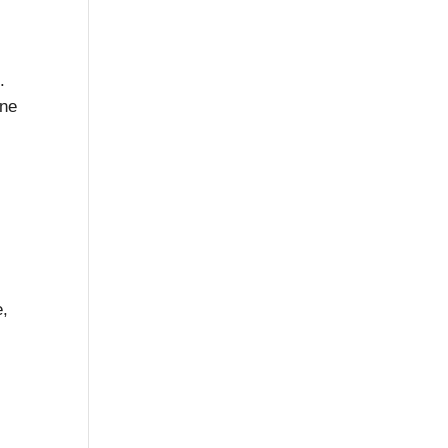
.
une
e,