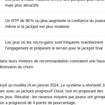
mais plus attractifs
Un RTP de 96 % ou plus augmente la confiance du joueur
même si le jackpot est plus modeste
Les jeux où les micro‑gains sont fréquents maintiennent
l’engagement et préparent le terrain pour le jackpot final
s dans leurs moteurs de recommandation constatent une hau
diminution du churn.
ployé un modèle IA en janvier 2024. Le système a réorienté 
é mais avec un jackpot progressif cloud, tout en proposant des
s jeux. Résultat : les revenus moyens par joueur ont grimp
tion a progressé de 4 points de pourcentage.