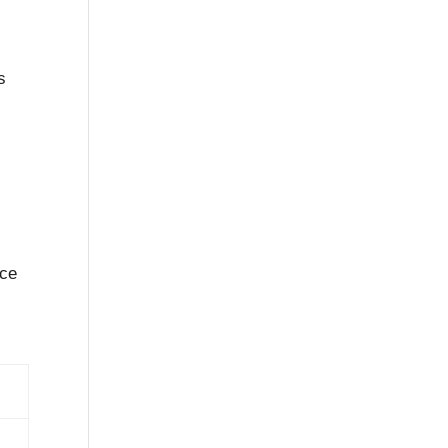
s
nce