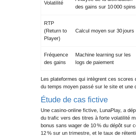
Volatilité
des gains sur 10 000 spins
RTP
(Return to
Calcul moyen sur 30 jours
Player)
Fréquence
Machine learning sur les
des gains
logs de paiement
Les plateformes qui intègrent ces score
du temps moyen passé sur le site et une 
Étude de cas fictive
Une casino‑online fictive, LunaPlay, a dé
du trafic vers des titres à forte volatilit
bonus sans wager de 10 % du dépôt sur ce
12 % sur un trimestre, et le taux de réten