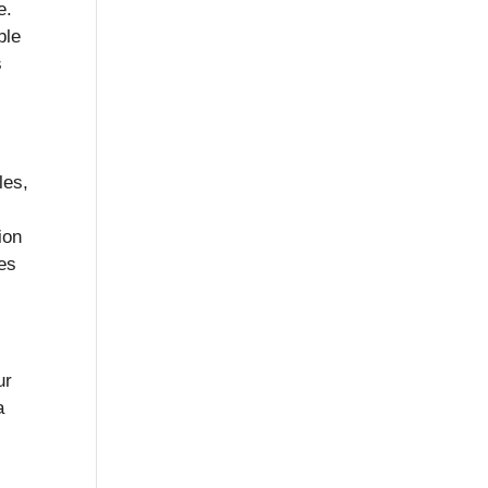
e.
ble
s
les,
s
ion
ies
d
ur
a