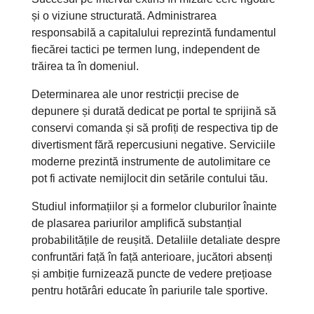
și o viziune structurată. Administrarea
responsabilă a capitalului reprezintă fundamentul
fiecărei tactici pe termen lung, independent de
trăirea ta în domeniul.
Determinarea ale unor restricții precise de
depunere și durată dedicat pe portal te sprijină să
conservi comanda și să profiți de respectiva tip de
divertisment fără repercusiuni negative. Serviciile
moderne prezintă instrumente de autolimitare ce
pot fi activate nemijlocit din setările contului tău.
Studiul informațiilor și a formelor cluburilor înainte
de plasarea pariurilor amplifică substanțial
probabilitățile de reușită. Detaliile detaliate despre
confruntări față în față anterioare, jucători absenți
și ambiție furnizează puncte de vedere prețioase
pentru hotărâri educate în pariurile tale sportive.