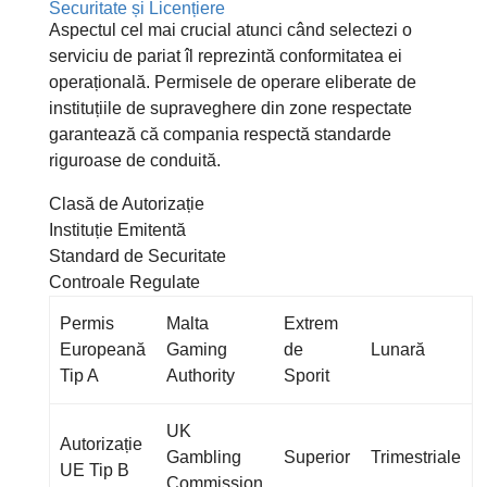
Securitate și Licențiere
Aspectul cel mai crucial atunci când selectezi o
serviciu de pariat îl reprezintă conformitatea ei
operațională. Permisele de operare eliberate de
instituțiile de supraveghere din zone respectate
garantează că compania respectă standarde
riguroase de conduită.
Clasă de Autorizație
Instituție Emitentă
Standard de Securitate
Controale Regulate
Permis
Malta
Extrem
Europeană
Gaming
de
Lunară
Tip A
Authority
Sporit
UK
Autorizație
Gambling
Superior
Trimestriale
UE Tip B
Commission