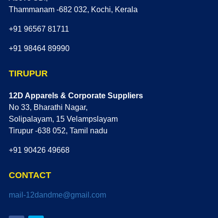
Thammanam -682 032, Kochi, Kerala
+91 96567 81711
+91 98464 89990
TIRUPUR
12D Apparels & Corporate Suppliers
No 33, Bharathi Nagar,
Solipalayam, 15 Velampslayam
Tirupur -638 052, Tamil nadu
+91 90426 49668
CONTACT
mail-12dandme@gmail.com