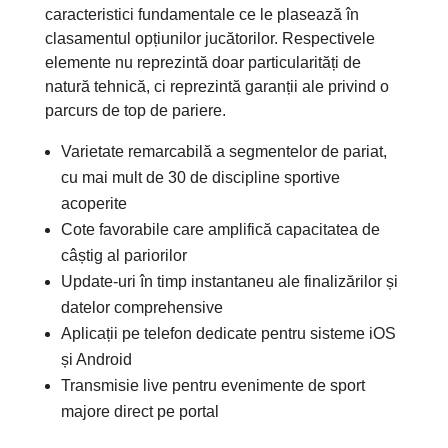
caracteristici fundamentale ce le plasează în
clasamentul opțiunilor jucătorilor. Respectivele
elemente nu reprezintă doar particularități de
natură tehnică, ci reprezintă garanții ale privind o
parcurs de top de pariere.
Varietate remarcabilă a segmentelor de pariat,
cu mai mult de 30 de discipline sportive
acoperite
Cote favorabile care amplifică capacitatea de
câștig al pariorilor
Update-uri în timp instantaneu ale finalizărilor și
datelor comprehensive
Aplicații pe telefon dedicate pentru sisteme iOS
și Android
Transmisie live pentru evenimente de sport
majore direct pe portal