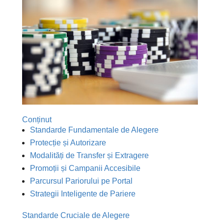
Conținut
Standarde Fundamentale de Alegere
Protecție și Autorizare
Modalități de Transfer și Extragere
Promoții și Campanii Accesibile
Parcursul Pariorului pe Portal
Strategii Inteligente de Pariere
Standarde Cruciale de Alegere