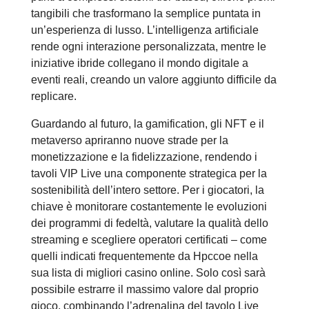
tangibili che trasformano la semplice puntata in
un’esperienza di lusso. L’intelligenza artificiale
rende ogni interazione personalizzata, mentre le
iniziative ibride collegano il mondo digitale a
eventi reali, creando un valore aggiunto difficile da
replicare.
Guardando al futuro, la gamification, gli NFT e il
metaverso apriranno nuove strade per la
monetizzazione e la fidelizzazione, rendendo i
tavoli VIP Live una componente strategica per la
sostenibilità dell’intero settore. Per i giocatori, la
chiave è monitorare costantemente le evoluzioni
dei programmi di fedeltà, valutare la qualità dello
streaming e scegliere operatori certificati – come
quelli indicati frequentemente da Hpccoe nella
sua lista di migliori casino online. Solo così sarà
possibile estrarre il massimo valore dal proprio
gioco, combinando l’adrenalina del tavolo Live