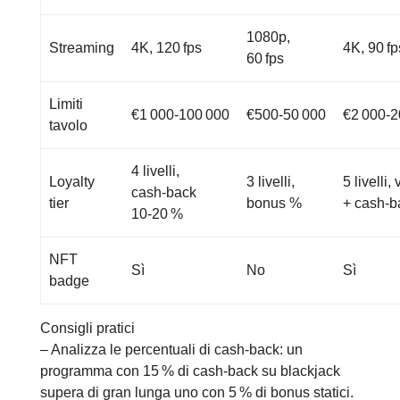
1080p,
Streaming
4K, 120 fps
4K, 90 fp
60 fps
Limiti
€1 000‑100 000
€500‑50 000
€2 000‑2
tavolo
4 livelli,
Loyalty
3 livelli,
5 livelli,
cash‑back
tier
bonus %
+ cash‑b
10‑20 %
NFT
Sì
No
Sì
badge
Consigli pratici
– Analizza le percentuali di cash‑back: un
programma con 15 % di cash‑back su blackjack
supera di gran lunga uno con 5 % di bonus statici.