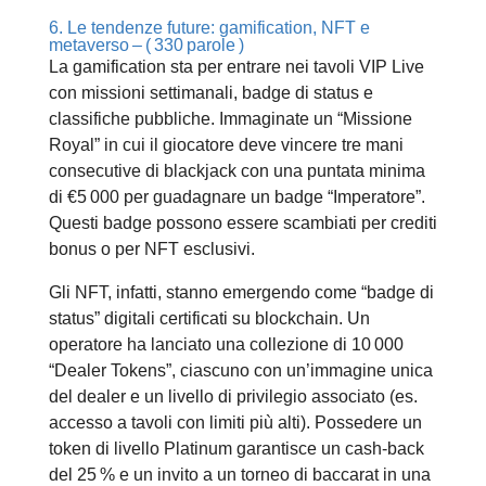
6. Le tendenze future: gamification, NFT e
metaverso – ( 330 parole )
La gamification sta per entrare nei tavoli VIP Live
con missioni settimanali, badge di status e
classifiche pubbliche. Immaginate un “Missione
Royal” in cui il giocatore deve vincere tre mani
consecutive di blackjack con una puntata minima
di €5 000 per guadagnare un badge “Imperatore”.
Questi badge possono essere scambiati per crediti
bonus o per NFT esclusivi.
Gli NFT, infatti, stanno emergendo come “badge di
status” digitali certificati su blockchain. Un
operatore ha lanciato una collezione di 10 000
“Dealer Tokens”, ciascuno con un’immagine unica
del dealer e un livello di privilegio associato (es.
accesso a tavoli con limiti più alti). Possedere un
token di livello Platinum garantisce un cash‑back
del 25 % e un invito a un torneo di baccarat in una