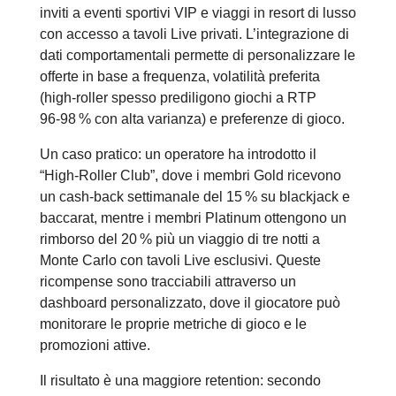
inviti a eventi sportivi VIP e viaggi in resort di lusso
con accesso a tavoli Live privati. L’integrazione di
dati comportamentali permette di personalizzare le
offerte in base a frequenza, volatilità preferita
(high‑roller spesso prediligono giochi a RTP
96‑98 % con alta varianza) e preferenze di gioco.
Un caso pratico: un operatore ha introdotto il
“High‑Roller Club”, dove i membri Gold ricevono
un cash‑back settimanale del 15 % su blackjack e
baccarat, mentre i membri Platinum ottengono un
rimborso del 20 % più un viaggio di tre notti a
Monte Carlo con tavoli Live esclusivi. Queste
ricompense sono tracciabili attraverso un
dashboard personalizzato, dove il giocatore può
monitorare le proprie metriche di gioco e le
promozioni attive.
Il risultato è una maggiore retention: secondo