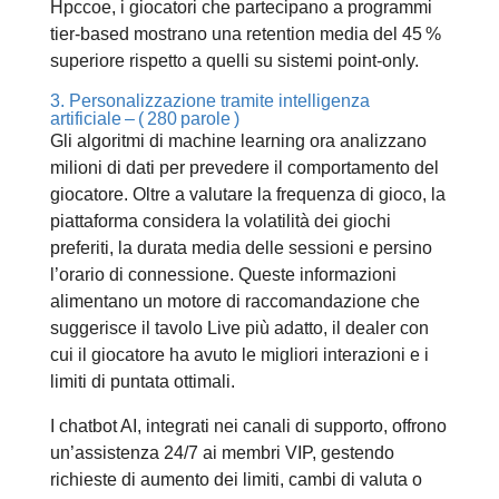
Hpccoe, i giocatori che partecipano a programmi
tier‑based mostrano una retention media del 45 %
superiore rispetto a quelli su sistemi point‑only.
3. Personalizzazione tramite intelligenza
artificiale – ( 280 parole )
Gli algoritmi di machine learning ora analizzano
milioni di dati per prevedere il comportamento del
giocatore. Oltre a valutare la frequenza di gioco, la
piattaforma considera la volatilità dei giochi
preferiti, la durata media delle sessioni e persino
l’orario di connessione. Queste informazioni
alimentano un motore di raccomandazione che
suggerisce il tavolo Live più adatto, il dealer con
cui il giocatore ha avuto le migliori interazioni e i
limiti di puntata ottimali.
I chatbot AI, integrati nei canali di supporto, offrono
un’assistenza 24/7 ai membri VIP, gestendo
richieste di aumento dei limiti, cambi di valuta o