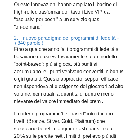
Queste innovazioni hanno ampliato il bacino di
high‑roller, trasformando i tavoli Live VIP da
“esclusivi per pochi” a un servizio quasi
“on‑demand”.
2. Il nuovo paradigma dei programmi di fedeltà –
( 340 parole )
Fino a qualche anno fa, i programmi di fedeltà si
basavano quasi esclusivamente su un modello
“point‑based”: più si gioca, più punti si
accumulano, e i punti venivano convertiti in bonus
o giri gratuiti. Questo approccio, seppur efficace,
non rispondeva alle esigenze dei giocatori ad alto
volume, per i quali la quantità di punti è meno
rilevante del valore immediato dei premi.
I moderni programmi “tier‑based” introducono
livelli (Bronze, Silver, Gold, Platinum) che
sbloccano benefici tangibili: cash‑back fino al
20 % sulle perdite netti, limiti di prelievo più alti,