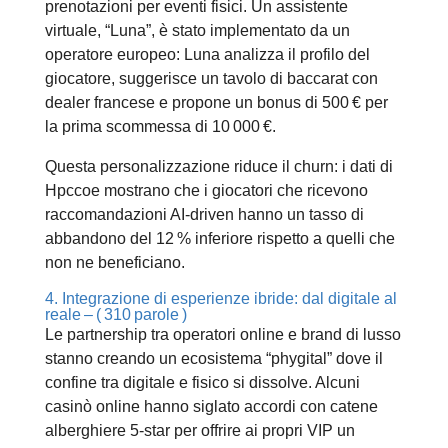
prenotazioni per eventi fisici. Un assistente
virtuale, “Luna”, è stato implementato da un
operatore europeo: Luna analizza il profilo del
giocatore, suggerisce un tavolo di baccarat con
dealer francese e propone un bonus di 500 € per
la prima scommessa di 10 000 €.
Questa personalizzazione riduce il churn: i dati di
Hpccoe mostrano che i giocatori che ricevono
raccomandazioni AI‑driven hanno un tasso di
abbandono del 12 % inferiore rispetto a quelli che
non ne beneficiano.
4. Integrazione di esperienze ibride: dal digitale al
reale – ( 310 parole )
Le partnership tra operatori online e brand di lusso
stanno creando un ecosistema “phygital” dove il
confine tra digitale e fisico si dissolve. Alcuni
casinò online hanno siglato accordi con catene
alberghiere 5‑star per offrire ai propri VIP un