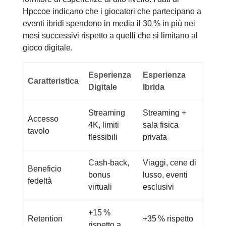
Hpccoe indicano che i giocatori che partecipano a
eventi ibridi spendono in media il 30 % in più nei
mesi successivi rispetto a quelli che si limitano al
gioco digitale.
Esperienza
Esperienza
Caratteristica
Digitale
Ibrida
Streaming
Streaming +
Accesso
4K, limiti
sala fisica
tavolo
flessibili
privata
Cash‑back,
Viaggi, cene di
Beneficio
bonus
lusso, eventi
fedeltà
virtuali
esclusivi
+15 %
Retention
+35 % rispetto
rispetto a