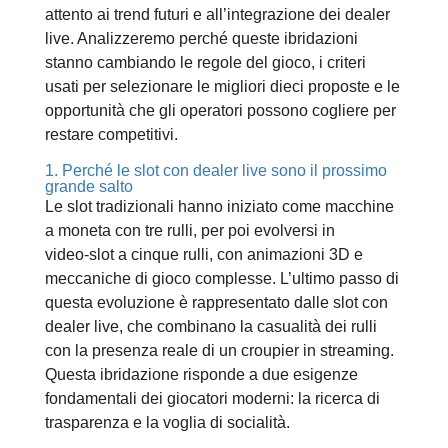
attento ai trend futuri e all’integrazione dei dealer
live. Analizzeremo perché queste ibridazioni
stanno cambiando le regole del gioco, i criteri
usati per selezionare le migliori dieci proposte e le
opportunità che gli operatori possono cogliere per
restare competitivi.
1. Perché le slot con dealer live sono il prossimo
grande salto
Le slot tradizionali hanno iniziato come macchine
a moneta con tre rulli, per poi evolversi in
video‑slot a cinque rulli, con animazioni 3D e
meccaniche di gioco complesse. L’ultimo passo di
questa evoluzione è rappresentato dalle slot con
dealer live, che combinano la casualità dei rulli
con la presenza reale di un croupier in streaming.
Questa ibridazione risponde a due esigenze
fondamentali dei giocatori moderni: la ricerca di
trasparenza e la voglia di socialità.