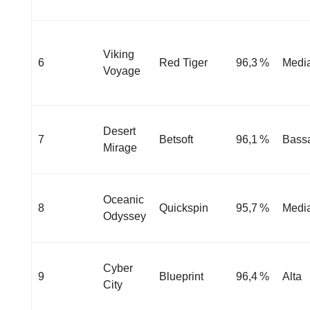
Viking
6
Red Tiger
96,3 %
Medi
Voyage
Desert
7
Betsoft
96,1 %
Bass
Mirage
Oceanic
8
Quickspin
95,7 %
Medi
Odyssey
Cyber
9
Blueprint
96,4 %
Alta
City