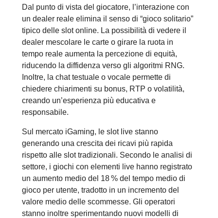
Dal punto di vista del giocatore, l’interazione con
un dealer reale elimina il senso di “gioco solitario”
tipico delle slot online. La possibilità di vedere il
dealer mescolare le carte o girare la ruota in
tempo reale aumenta la percezione di equità,
riducendo la diffidenza verso gli algoritmi RNG.
Inoltre, la chat testuale o vocale permette di
chiedere chiarimenti su bonus, RTP o volatilità,
creando un’esperienza più educativa e
responsabile.
Sul mercato iGaming, le slot live stanno
generando una crescita dei ricavi più rapida
rispetto alle slot tradizionali. Secondo le analisi di
settore, i giochi con elementi live hanno registrato
un aumento medio del 18 % del tempo medio di
gioco per utente, tradotto in un incremento del
valore medio delle scommesse. Gli operatori
stanno inoltre sperimentando nuovi modelli di