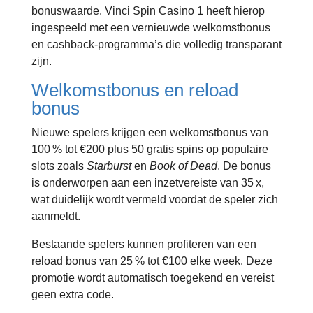
bonuswaarde. Vinci Spin Casino 1 heeft hierop
ingespeeld met een vernieuwde welkomstbonus
en cashback‑programma’s die volledig transparant
zijn.
Welkomstbonus en reload
bonus
Nieuwe spelers krijgen een welkomstbonus van
100 % tot €200 plus 50 gratis spins op populaire
slots zoals
Starburst
en
Book of Dead
. De bonus
is onderworpen aan een inzetvereiste van 35 x,
wat duidelijk wordt vermeld voordat de speler zich
aanmeldt.
Bestaande spelers kunnen profiteren van een
reload bonus van 25 % tot €100 elke week. Deze
promotie wordt automatisch toegekend en vereist
geen extra code.