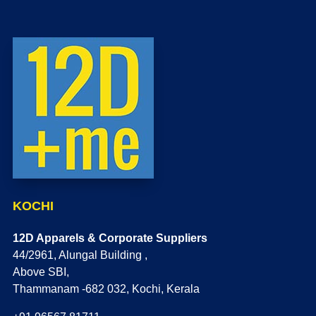
KOCHI
12D Apparels & Corporate Suppliers
44/2961, Alungal Building ,
Above SBI,
Thammanam -682 032, Kochi, Kerala