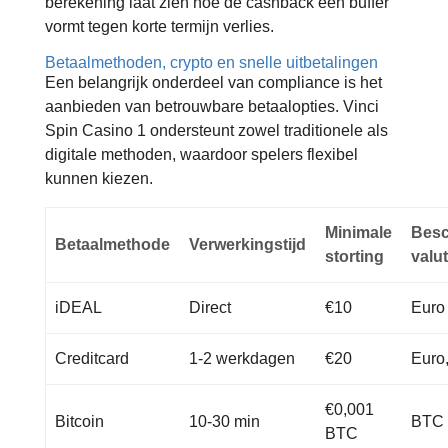
berekening laat zien hoe de cashback een buffer
vormt tegen korte termijn verlies.
Betaalmethoden, crypto en snelle uitbetalingen
Een belangrijk onderdeel van compliance is het
aanbieden van betrouwbare betaalopties. Vinci
Spin Casino 1 ondersteunt zowel traditionele als
digitale methoden, waardoor spelers flexibel
kunnen kiezen.
Minimale
Besc
Betaalmethode
Verwerkingstijd
storting
valu
iDEAL
Direct
€10
Euro
Creditcard
1‑2 werkdagen
€20
Euro
€0,001
Bitcoin
10‑30 min
BTC
BTC