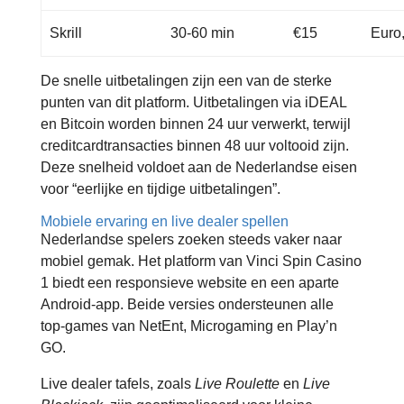
Skrill
30‑60 min
€15
Euro
De snelle uitbetalingen zijn een van de sterke
punten van dit platform. Uitbetalingen via iDEAL
en Bitcoin worden binnen 24 uur verwerkt, terwijl
creditcardtransacties binnen 48 uur voltooid zijn.
Deze snelheid voldoet aan de Nederlandse eisen
voor “eerlijke en tijdige uitbetalingen”.
Mobiele ervaring en live dealer spellen
Nederlandse spelers zoeken steeds vaker naar
mobiel gemak. Het platform van Vinci Spin Casino
1 biedt een responsieve website en een aparte
Android‑app. Beide versies ondersteunen alle
top‑games van NetEnt, Microgaming en Play’n
GO.
Live dealer tafels, zoals
Live Roulette
en
Live