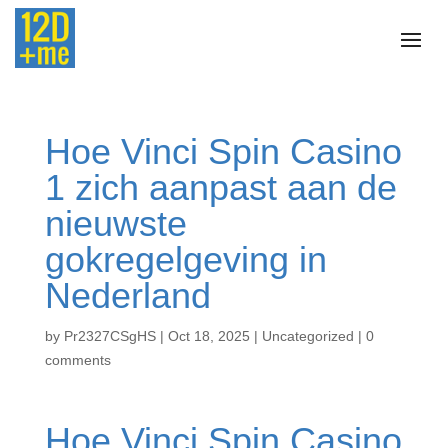
Hoe Vinci Spin Casino
1 zich aanpast aan de
nieuwste
gokregelgeving in
Nederland
by
Pr2327CSgHS
|
Oct 18, 2025
|
Uncategorized
|
0
comments
Hoe Vinci Spin Casino