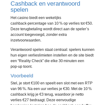
Cashback en verantwoord
spelen
Het casino biedt een wekelijks
cashback‑percentage van 10 % op verlies tot €50.
Deze terugbetaling wordt direct aan de speler’s
account toegevoegd, zonder extra
inzetvoorwaarden.
Verantwoord spelen staat centraal: spelers kunnen
hun eigen verlieslimieten instellen en de site biedt
een “Reality Check” die elke 30 minuten een
pop‑up toont.
Voorbeeld
Stel, je stort €100 en speelt een slot met een RTP
van 96 %. Na een uur verlies je €30. Met de 10 %
cashback krijg je €3 terug, waardoor je netto
verlies €27 bedraagt. Deze eenvoudige