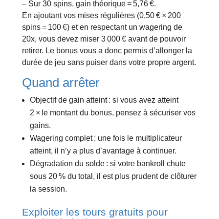
– Sur 30 spins, gain théorique = 5,76 €.
En ajoutant vos mises régulières (0,50 € × 200
spins = 100 €) et en respectant un wagering de
20x, vous devez miser 3 000 € avant de pouvoir
retirer. Le bonus vous a donc permis d’allonger la
durée de jeu sans puiser dans votre propre argent.
Quand arrêter
Objectif de gain atteint : si vous avez atteint
2 × le montant du bonus, pensez à sécuriser vos
gains.
Wagering complet : une fois le multiplicateur
atteint, il n’y a plus d’avantage à continuer.
Dégradation du solde : si votre bankroll chute
sous 20 % du total, il est plus prudent de clôturer
la session.
Exploiter les tours gratuits pour