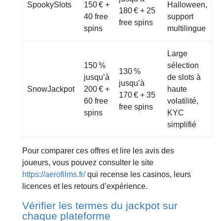
SpookySlots
150 € +
Halloween,
180 € + 25
40 free
support
free spins
spins
multilingue
Large
150 %
sélection
130 %
jusqu’à
de slots à
jusqu’à
SnowJackpot
200 € +
haute
170 € + 35
60 free
volatilité,
free spins
spins
KYC
simplifié
Pour comparer ces offres et lire les avis des
joueurs, vous pouvez consulter le site
https://aerofilms.fr/
qui recense les casinos, leurs
licences et les retours d’expérience.
Vérifier les termes du jackpot sur
chaque plateforme