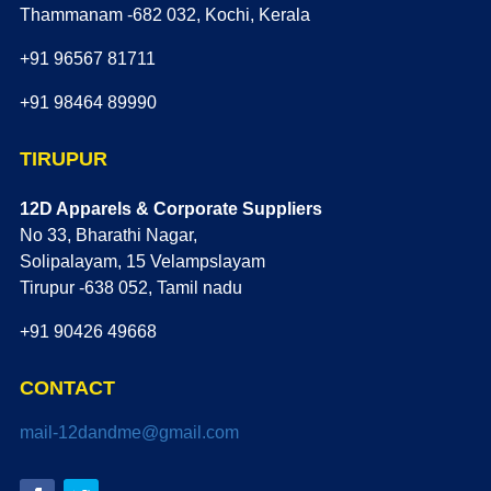
Thammanam -682 032, Kochi, Kerala
+91 96567 81711
+91 98464 89990
TIRUPUR
12D Apparels & Corporate Suppliers
No 33, Bharathi Nagar,
Solipalayam, 15 Velampslayam
Tirupur -638 052, Tamil nadu
+91 90426 49668
CONTACT
mail-12dandme@gmail.com