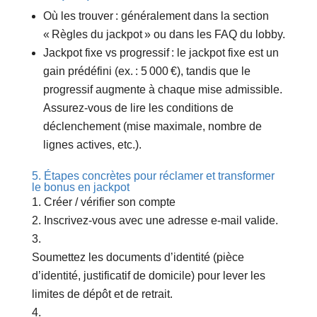
Où les trouver : généralement dans la section
« Règles du jackpot » ou dans les FAQ du lobby.
Jackpot fixe vs progressif : le jackpot fixe est un
gain prédéfini (ex. : 5 000 €), tandis que le
progressif augmente à chaque mise admissible.
Assurez‑vous de lire les conditions de
déclenchement (mise maximale, nombre de
lignes actives, etc.).
5. Étapes concrètes pour réclamer et transformer
le bonus en jackpot
Créer / vérifier son compte
Inscrivez‑vous avec une adresse e‑mail valide.
Soumettez les documents d’identité (pièce
d’identité, justificatif de domicile) pour lever les
limites de dépôt et de retrait.