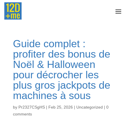
Guide complet :
profiter des bonus de
Noël & Halloween
pour décrocher les
plus gros jackpots de
machines à sous
by
Pr2327CSgHS
|
Feb 25, 2026
|
Uncategorized
|
0
comments