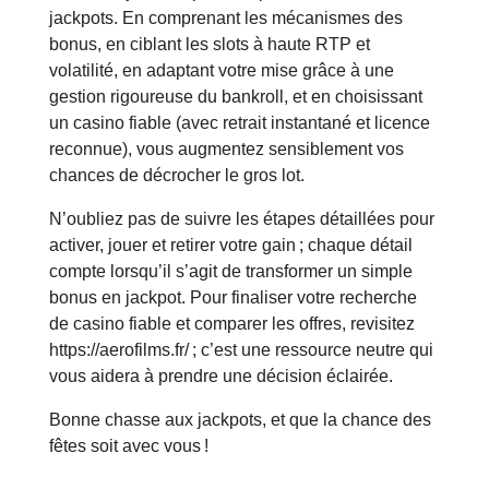
jackpots. En comprenant les mécanismes des
bonus, en ciblant les slots à haute RTP et
volatilité, en adaptant votre mise grâce à une
gestion rigoureuse du bankroll, et en choisissant
un casino fiable (avec retrait instantané et licence
reconnue), vous augmentez sensiblement vos
chances de décrocher le gros lot.
N’oubliez pas de suivre les étapes détaillées pour
activer, jouer et retirer votre gain ; chaque détail
compte lorsqu’il s’agit de transformer un simple
bonus en jackpot. Pour finaliser votre recherche
de casino fiable et comparer les offres, revisitez
https://aerofilms.fr/ ; c’est une ressource neutre qui
vous aidera à prendre une décision éclairée.
Bonne chasse aux jackpots, et que la chance des
fêtes soit avec vous !