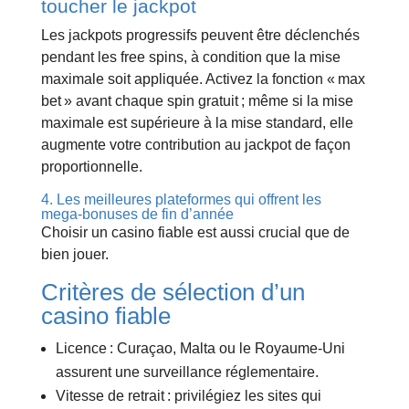
toucher le jackpot
Les jackpots progressifs peuvent être déclenchés
pendant les free spins, à condition que la mise
maximale soit appliquée. Activez la fonction « max
bet » avant chaque spin gratuit ; même si la mise
maximale est supérieure à la mise standard, elle
augmente votre contribution au jackpot de façon
proportionnelle.
4. Les meilleures plateformes qui offrent les
mega‑bonuses de fin d’année
Choisir un casino fiable est aussi crucial que de
bien jouer.
Critères de sélection d’un
casino fiable
Licence : Curaçao, Malta ou le Royaume‑Uni
assurent une surveillance réglementaire.
Vitesse de retrait : privilégiez les sites qui