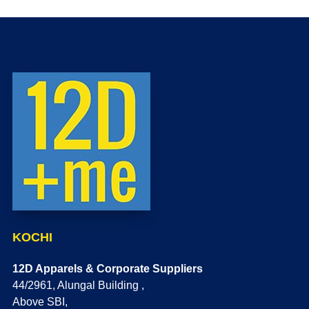
KOCHI
12D Apparels & Corporate Suppliers
44/2961, Alungal Building ,
Above SBI,