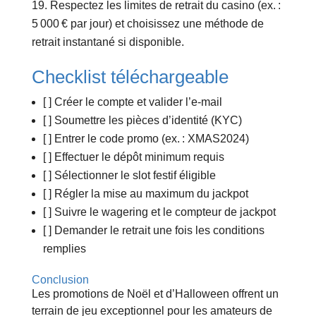
Respectez les limites de retrait du casino (ex. :
5 000 € par jour) et choisissez une méthode de
retrait instantané si disponible.
Checklist téléchargeable
[ ] Créer le compte et valider l’e‑mail
[ ] Soumettre les pièces d’identité (KYC)
[ ] Entrer le code promo (ex. : XMAS2024)
[ ] Effectuer le dépôt minimum requis
[ ] Sélectionner le slot festif éligible
[ ] Régler la mise au maximum du jackpot
[ ] Suivre le wagering et le compteur de jackpot
[ ] Demander le retrait une fois les conditions
remplies
Conclusion
Les promotions de Noël et d’Halloween offrent un
terrain de jeu exceptionnel pour les amateurs de