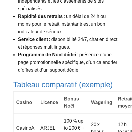
indépendants et les classements de sites
spécialisés.
Rapidité des retraits
: un délai de 24 h ou
moins pour le retrait instantané est un bon
indicateur de sérieux.
Service client
: disponibilité 24/7, chat en direct
et réponses multilingues.
Programme de Noël dédié
: présence d’une
page promotionnelle spécifique, d’un calendrier
d’offres et d’un support dédié.
Tableau comparatif (exemple)
Bonus
Retrai
Casino
Licence
Wagering
Noël
moye
100 % up
20 x
12 h
CasinoA
ARJEL
to 200 € +
bonus
(e‑wall