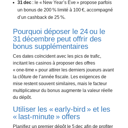
31 dec
: le « New Year’s Eve » propose parfois
un bonus de 200 % limité à 100 €, accompagné
d’un cashback de 25 %.
Pourquoi déposer le 24 ou le
31 décembre peut offrir des
bonus supplémentaires
Ces dates coïncident avec les pics de trafic,
incitant les casinos à proposer des offres
« one‑time » pour attirer les derniers joueurs avant
la clôture de l’année fiscale. Les exigences de
mise restent souvent similaires, mais le facteur
multiplicateur du bonus augmente la valeur réelle
du dépôt.
Utiliser les « early‑bird » et les
« last‑minute » offers
Planifiez un premier dépôt le 5 dec afin de profiter