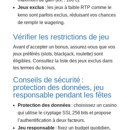
Jeux exclus
: les jeux à faible RTP comme le
keno sont parfois exclus, réduisant vos chances
de remplir le wagering.
Vérifier les restrictions de jeu
Avant d’accepter un bonus, assurez‑vous que vos
jeux préférés (slots, blackjack, roulette) sont
éligibles. Consultez la liste des jeux exclus dans
les termes du bonus.
Conseils de sécurité :
protection des données, jeu
responsable pendant les fêtes
Protection des données
: choisissez un casino
qui utilise le cryptage SSL 256 bits et propose
l’authentification à deux facteurs.
Jeu responsable
: fixez un budget quotidien,