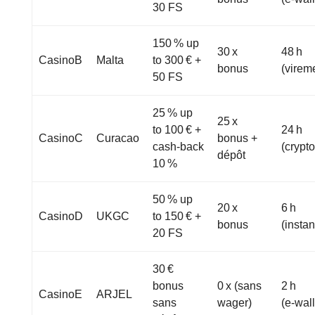
30 FS
150 % up
30 x
48 h
CasinoB
Malta
to 300 € +
bonus
(virem
50 FS
25 % up
25 x
to 100 € +
24 h
CasinoC
Curacao
bonus +
cash‑back
(crypto
dépôt
10 %
50 % up
20 x
6 h
CasinoD
UKGC
to 150 € +
bonus
(insta
20 FS
30 €
bonus
0 x (sans
2 h
CasinoE
ARJEL
sans
wager)
(e‑wall