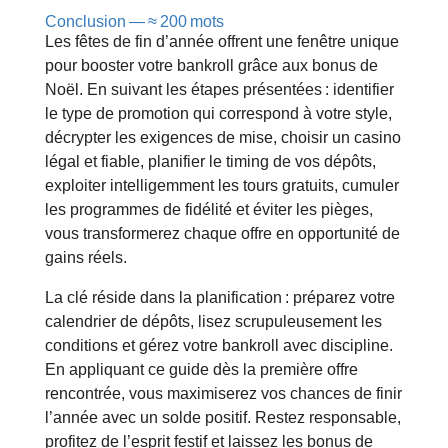
Conclusion — ≈ 200 mots
Les fêtes de fin d’année offrent une fenêtre unique
pour booster votre bankroll grâce aux bonus de
Noël. En suivant les étapes présentées : identifier
le type de promotion qui correspond à votre style,
décrypter les exigences de mise, choisir un casino
légal et fiable, planifier le timing de vos dépôts,
exploiter intelligemment les tours gratuits, cumuler
les programmes de fidélité et éviter les pièges,
vous transformerez chaque offre en opportunité de
gains réels.
La clé réside dans la planification : préparez votre
calendrier de dépôts, lisez scrupuleusement les
conditions et gérez votre bankroll avec discipline.
En appliquant ce guide dès la première offre
rencontrée, vous maximiserez vos chances de finir
l’année avec un solde positif. Restez responsable,
profitez de l’esprit festif et laissez les bonus de