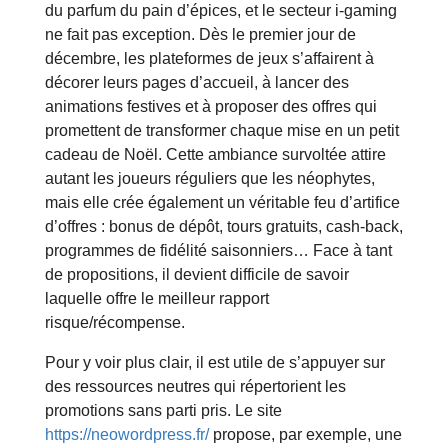
du parfum du pain d’épices, et le secteur i‑gaming
ne fait pas exception. Dès le premier jour de
décembre, les plateformes de jeux s’affairent à
décorer leurs pages d’accueil, à lancer des
animations festives et à proposer des offres qui
promettent de transformer chaque mise en un petit
cadeau de Noël. Cette ambiance survoltée attire
autant les joueurs réguliers que les néophytes,
mais elle crée également un véritable feu d’artifice
d’offres : bonus de dépôt, tours gratuits, cash‑back,
programmes de fidélité saisonniers… Face à tant
de propositions, il devient difficile de savoir
laquelle offre le meilleur rapport
risque/récompense.
Pour y voir plus clair, il est utile de s’appuyer sur
des ressources neutres qui répertorient les
promotions sans parti pris. Le site
https://neowordpress.fr/
propose, par exemple, une