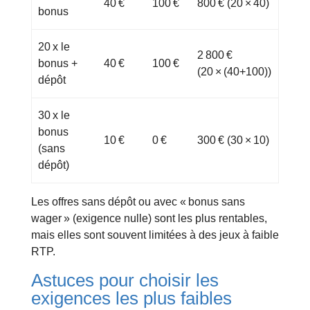
40 €
100 €
800 € (20 × 40)
bonus
20 x le
2 800 €
bonus +
40 €
100 €
(20 × (40+100))
dépôt
30 x le
bonus
10 €
0 €
300 € (30 × 10)
(sans
dépôt)
Les offres sans dépôt ou avec « bonus sans
wager » (exigence nulle) sont les plus rentables,
mais elles sont souvent limitées à des jeux à faible
RTP.
Astuces pour choisir les
exigences les plus faibles