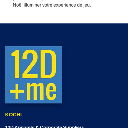
Noël illuminer votre expérience de jeu.
KOCHI
12D Apparels & Corporate Suppliers