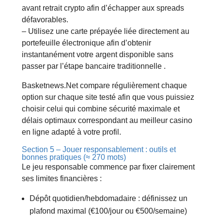
avant retrait crypto afin d’échapper aux spreads
défavorables.
– Utilisez une carte prépayée liée directement au
portefeuille électronique afin d’obtenir
instantanément votre argent disponible sans
passer par l’étape bancaire traditionnelle .
Basketnews.Net compare régulièrement chaque
option sur chaque site testé afin que vous puissiez
choisir celui qui combine sécurité maximale et
délais optimaux correspondant au meilleur casino
en ligne adapté à votre profil.
Section 5 – Jouer responsablement : outils et
bonnes pratiques (≈ 270 mots)
Le jeu responsable commence par fixer clairement
ses limites financières :
Dépôt quotidien/hebdomadaire : définissez un
plafond maximal (€100/jour ou €500/semaine)