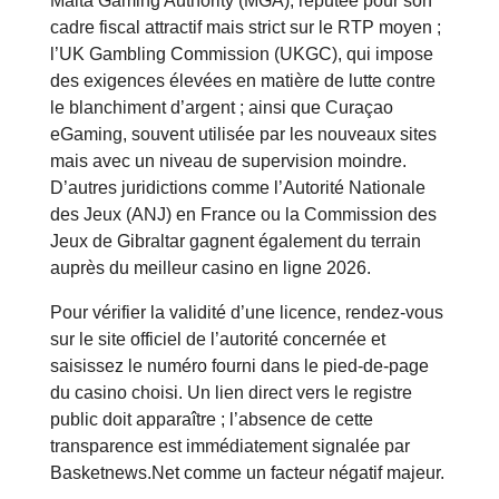
Malta Gaming Authority (MGA), réputée pour son
cadre fiscal attractif mais strict sur le RTP moyen ;
l’UK Gambling Commission (UKGC), qui impose
des exigences élevées en matière de lutte contre
le blanchiment d’argent ; ainsi que Curaçao
eGaming, souvent utilisée par les nouveaux sites
mais avec un niveau de supervision moindre.
D’autres juridictions comme l’Autorité Nationale
des Jeux (ANJ) en France ou la Commission des
Jeux de Gibraltar gagnent également du terrain
auprès du meilleur casino en ligne 2026.
Pour vérifier la validité d’une licence, rendez‑vous
sur le site officiel de l’autorité concernée et
saisissez le numéro fourni dans le pied‑de‑page
du casino choisi. Un lien direct vers le registre
public doit apparaître ; l’absence de cette
transparence est immédiatement signalée par
Basketnews.Net comme un facteur négatif majeur.