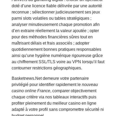
doté d’une licence fiable délivrée par une autorité
reconnue ; sélectionner judicieusement ses jeux
parmi slots volatiles ou tables stratégiques ;
analyser minutieusement chaque promotion afin
d’en extraire réellement la valeur ajoutée ; opter
pour des méthodes financières sûres tout en
maîtrisant délais et frais associés ; adopter
quotidiennement bonnes pratiques responsables
ainsi qu’une hygiène numérique rigoureuse grâce
au chiffrement SSL/TLS voire au VPN lorsqu’il faut
contourner restrictions géographiques.
Basketnews.Net demeure votre partenaire
privilégié pour identifier rapidement le
nouveau
casino online France
, comparer objectivement
chaque critère via nos tableaux interactifs puis
profiter pleinement du meilleur casino en ligne
adapté à votre profil sans compromettre sécurité ni
budget personnel.