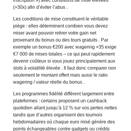
inscription ») avec conditions de mise élevées
(>30x) afin d’éviter l’abus .
Les conditions de mise constituent le véritable
piège : elles déterminent combien vous devez
miser avant pouvoir retirer votre gain net
provenant du bonus ou des tours gratuits . Par
exemple un bonus €200 avec wagering ×35 exige
€7 000 de mises totales – ce qui peut rapidement
devenir coûteux si vous jouez principalement aux
slots à volatilité élevée . Il faut donc comparer non
seulement le montant offert mais aussi le ratio
wagering / valeur réelle du bonus .
Les programmes fidélité diffèrent largement entre
plateformes : certains proposent un cashback
quotidien allant jusqu’à 12 % sur vos pertes nettes
tandis que d’autres organisent des tournois
hebdomadaires où chaque euro misé génère des
points échangeables contre gadgets ou crédits