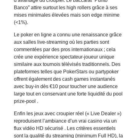
d’avantage du croupier. Le baccarat “Punto
Banco” attire surtout les high rollers grâce à ses
mises minimales élevées mais son edge minime
(<1%).
Le poker en ligne a connu une renaissance grâce
aux salles live‑streaming où les parties sont
commentées par des pros internationaux ; cela
crée une expérience spectateur‑joueur unique
similaire aux tournois télévisés traditionnels. Des
plateformes telles que PokerStars ou partypoker
offrent également des cash games instantanés
avec buy‑in dès €10 pour toucher une audience
large tout en conservant une forte liquidité du pool
prize‑pool .
Enfin les jeux avec croupier réel (« Live Dealer »)
reproduisent l’ambiance d’un vrai casino via un
flux vidéo HD sécurisé . Les critères essentiels
sont la qualité du streaming (minimum Full HD), la