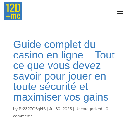
Guide complet du
casino en ligne – Tout
ce que vous devez
savoir pour jouer en
toute sécurité et
maximiser vos gains
by
Pr2327CSgHS
|
Jul 30, 2025
|
Uncategorized
|
0
comments