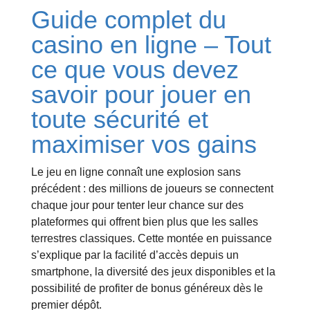
Guide complet du
casino en ligne – Tout
ce que vous devez
savoir pour jouer en
toute sécurité et
maximiser vos gains
Le jeu en ligne connaît une explosion sans
précédent : des millions de joueurs se connectent
chaque jour pour tenter leur chance sur des
plateformes qui offrent bien plus que les salles
terrestres classiques. Cette montée en puissance
s’explique par la facilité d’accès depuis un
smartphone, la diversité des jeux disponibles et la
possibilité de profiter de bonus généreux dès le
premier dépôt.