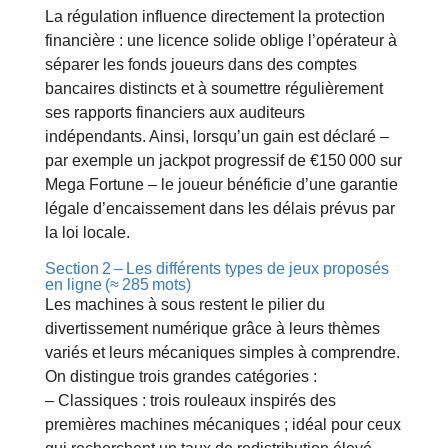
La régulation influence directement la protection
financière : une licence solide oblige l’opérateur à
séparer les fonds joueurs dans des comptes
bancaires distincts et à soumettre régulièrement
ses rapports financiers aux auditeurs
indépendants. Ainsi, lorsqu’un gain est déclaré –
par exemple un jackpot progressif de €150 000 sur
Mega Fortune – le joueur bénéficie d’une garantie
légale d’encaissement dans les délais prévus par
la loi locale.
Section 2 – Les différents types de jeux proposés
en ligne (≈ 285 mots)
Les machines à sous restent le pilier du
divertissement numérique grâce à leurs thèmes
variés et leurs mécaniques simples à comprendre.
On distingue trois grandes catégories :
– Classiques : trois rouleaux inspirés des
premières machines mécaniques ; idéal pour ceux