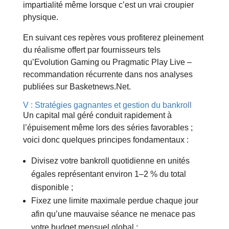
impartialité même lorsque c’est un vrai croupier
physique.
En suivant ces repères vous profiterez pleinement
du réalisme offert par fournisseurs tels
qu’Evolution Gaming ou Pragmatic Play Live –
recommandation récurrente dans nos analyses
publiées sur Basketnews.Net.
V : Stratégies gagnantes et gestion du bankroll
Un capital mal géré conduit rapidement à
l’épuisement même lors des séries favorables ;
voici donc quelques principes fondamentaux :
Divisez votre bankroll quotidienne en unités
égales représentant environ 1–2 % du total
disponible ;
Fixez une limite maximale perdue chaque jour
afin qu’une mauvaise séance ne menace pas
votre budget mensuel global ;