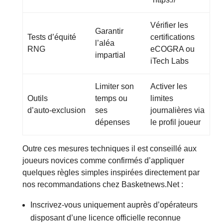
Vérifier les
Garantir
Tests d’équité
certifications
l’aléa
RNG
eCOGRA ou
impartial
iTech Labs
Limiter son
Activer les
Outils
temps ou
limites
d’auto‑exclusion
ses
journalières via
dépenses
le profil joueur
Outre ces mesures techniques il est conseillé aux
joueurs novices comme confirmés d’appliquer
quelques règles simples inspirées directement par
nos recommandations chez Basketnews.Net :
Inscrivez-vous uniquement auprès d’opérateurs
disposant d’une licence officielle reconnue