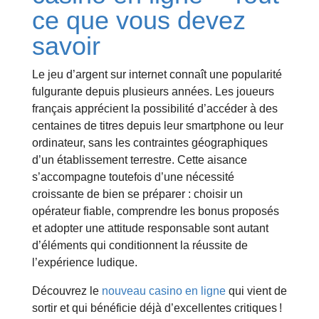
ce que vous devez
savoir
Le jeu d’argent sur internet connaît une popularité
fulgurante depuis plusieurs années. Les joueurs
français apprécient la possibilité d’accéder à des
centaines de titres depuis leur smartphone ou leur
ordinateur, sans les contraintes géographiques
d’un établissement terrestre. Cette aisance
s’accompagne toutefois d’une nécessité
croissante de bien se préparer : choisir un
opérateur fiable, comprendre les bonus proposés
et adopter une attitude responsable sont autant
d’éléments qui conditionnent la réussite de
l’expérience ludique.
Découvrez le
nouveau casino en ligne
qui vient de
sortir et qui bénéficie déjà d’excellentes critiques !