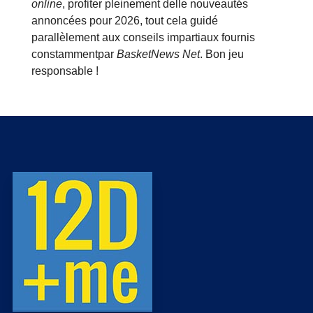
online
, profiter pleinement delle nouveautés
annoncées pour 2026, tout cela guidé
parallèlement aux conseils impartiaux fournis
constammentpar
BasketNews Net
. Bon jeu
responsable !