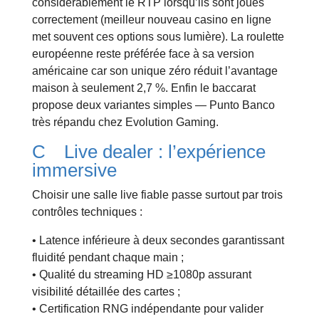
considérablement le RTP lorsqu’ils sont joués
correctement (meilleur nouveau casino en ligne
met souvent ces options sous lumière). La roulette
européenne reste préférée face à sa version
américaine car son unique zéro réduit l’avantage
maison à seulement 2,7 %. Enfin le baccarat
propose deux variantes simples — Punto Banco
très répandu chez Evolution Gaming.
C Live dealer : l’expérience
immersive
Choisir une salle live fiable passe surtout par trois
contrôles techniques :
• Latence inférieure à deux secondes garantissant
fluidité pendant chaque main ;
• Qualité du streaming HD ≥1080p assurant
visibilité détaillée des cartes ;
• Certification RNG indépendante pour valider