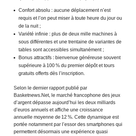
Confort absolu : aucune déplacement n’est
requis et l’on peut miser à toute heure du jour ou
de la nuit ;
Variété infinie : plus de deux mille machines à
sous différentes et une trentaine de variantes de
tables sont accessibles simultanément ;
Bonus attractifs : bienvenue généreuse souvent
supérieure à 100 % du premier dépôt et tours
gratuits offerts dès l’inscription.
Selon le dernier rapport publié par
Basketnews.Net, le marché francophone des jeux
d’argent dépasse aujourd’hui les deux milliards
d’euros annuels et affiche une croissance
annuelle moyenne de 12 %. Cette dynamique est
portée notamment par l’essor des smartphones qui
permettent désormais une expérience quasi