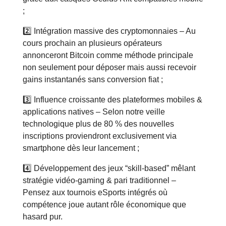
;
2️⃣ Intégration massive des cryptomonnaies – Au
cours prochain an plusieurs opérateurs
annonceront Bitcoin comme méthode principale
non seulement pour déposer mais aussi recevoir
gains instantanés sans conversion fiat ;
3️⃣ Influence croissante des plateformes mobiles &
applications natives – Selon notre veille
technologique plus de 80 % des nouvelles
inscriptions proviendront exclusivement via
smartphone dès leur lancement ;
4️⃣ Développement des jeux “skill‑based” mêlant
stratégie vidéo‑gaming & pari traditionnel –
Pensez aux tournois eSports intégrés où
compétence joue autant rôle économique que
hasard pur.