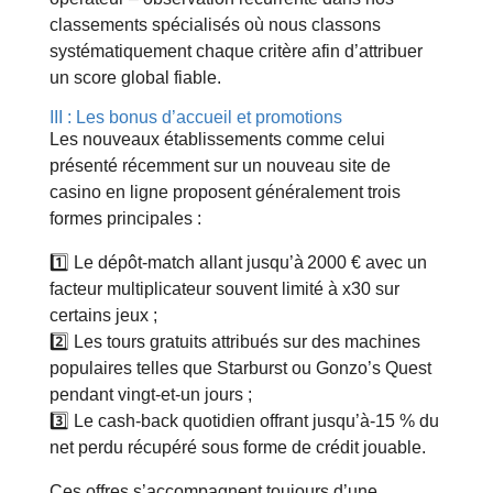
classements spécialisés où nous classons
systématiquement chaque critère afin d’attribuer
un score global fiable.
III : Les bonus d’accueil et promotions
Les nouveaux établissements comme celui
présenté récemment sur un nouveau site de
casino en ligne proposent généralement trois
formes principales :
1️⃣ Le dépôt‑match allant jusqu’à 2000 € avec un
facteur multiplicateur souvent limité à x30 sur
certains jeux ;
2️⃣ Les tours gratuits attribués sur des machines
populaires telles que Starburst ou Gonzo’s Quest
pendant vingt‑et‑un jours ;
3️⃣ Le cash‑back quotidien offrant jusqu’à‑15 % du
net perdu récupéré sous forme de crédit jouable.
Ces offres s’accompagnent toujours d’une