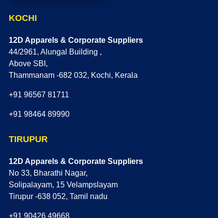
KOCHI
12D Apparels & Corporate Suppliers
44/2961, Alungal Building ,
Above SBI,
Thammanam -682 032, Kochi, Kerala
+91 96567 81711
+91 98464 89990
TIRUPUR
12D Apparels & Corporate Suppliers
No 33, Bharathi Nagar,
Solipalayam, 15 Velampslayam
Tirupur -638 052, Tamil nadu
+91 90426 49668