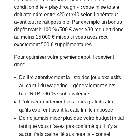
condition dite « playthrough » : votre mise totale
doit atteindre entre x20 et x40 selon l’opérateur
avant tout retrait possible. Par exemple un bonus
dépôt‑match 100 % /500 € avec x30 requiert donc
au moins 15 000 € misés si vous avez reçu
exactement 500 € supplémentaires.
Pour optimiser votre premier dépôt il convient
donc :
De lire attentivement la liste des jeux exclusifs
au calcul du wagering – généralement slots
haut RTP >96 % sont privilégiés ;
D’utiliser rapidement vos tours gratuits afin
qu’ils expirent avant la date limite imposée ;
De ne jamais miser plus que votre budget initial
tant que vous n’avez pas confirmé qu’il n’y a
aucun frais caché lié aux retraits – conseil