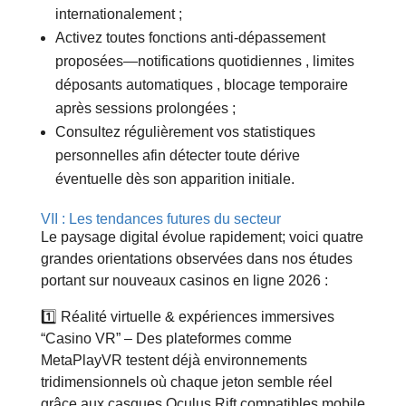
internationalement ;
Activez toutes fonctions anti‑dépassement
proposées—notifications quotidiennes , limites
déposants automatiques , blocage temporaire
après sessions prolongées ;
Consultez régulièrement vos statistiques
personnelles afin détecter toute dérive
éventuelle dès son apparition initiale.
VII : Les tendances futures du secteur
Le paysage digital évolue rapidement; voici quatre
grandes orientations observées dans nos études
portant sur nouveaux casinos en ligne 2026 :
1️⃣ Réalité virtuelle & expériences immersives
“Casino VR” – Des plateformes comme
MetaPlayVR testent déjà environnements
tridimensionnels où chaque jeton semble réel
grâce aux casques Oculus Rift compatibles mobile