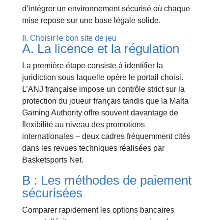
d’intégrer un environnement sécurisé où chaque
mise repose sur une base légale solide.
II. Choisir le bon site de jeu
A. La licence et la régulation
La première étape consiste à identifier la
juridiction sous laquelle opère le portail choisi.
L’ANJ française impose un contrôle strict sur la
protection du joueur français tandis que la Malta
Gaming Authority offre souvent davantage de
flexibilité au niveau des promotions
internationales – deux cadres fréquemment cités
dans les revues techniques réalisées par
Basketsports Net.
B : Les méthodes de paiement
sécurisées
Comparer rapidement les options bancaires