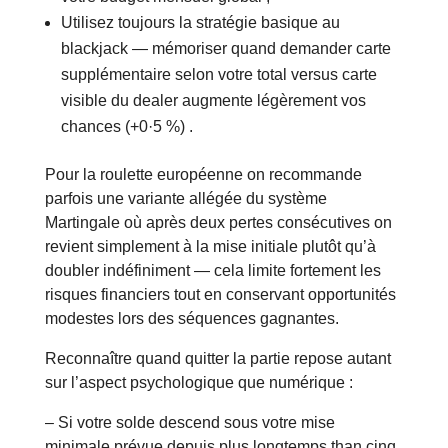
Utilisez toujours la stratégie basique au
blackjack — mémoriser quand demander carte
supplémentaire selon votre total versus carte
visible du dealer augmente légèrement vos
chances (+0·5 %) .
Pour la roulette européenne on recommande
parfois une variante allégée du système
Martingale où après deux pertes consécutives on
revient simplement à la mise initiale plutôt qu’à
doubler indéfiniment — cela limite fortement les
risques financiers tout en conservant opportunités
modestes lors des séquences gagnantes.
Reconnaître quand quitter la partie repose autant
sur l’aspect psychologique que numérique :
– Si votre solde descend sous votre mise
minimale prévue depuis plus longtemps than cinq