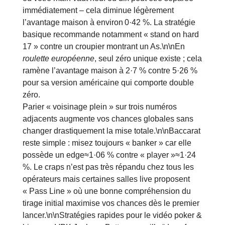
immédiatement – cela diminue légèrement
l’avantage maison à environ 0·42 %. La stratégie
basique recommande notamment « stand on hard
17 » contre un croupier montrant un As.\n\nEn
roulette européenne
, seul zéro unique existe ; cela
ramène l’avantage maison à 2·7 % contre 5·26 %
pour sa version américaine qui comporte double
zéro.
Parier « voisinage plein » sur trois numéros
adjacents augmente vos chances globales sans
changer drastiquement la mise totale.\n\nBaccarat
reste simple : misez toujours « banker » car elle
possède un edge≈1·06 % contre « player »≈1·24
%. Le craps n’est pas très répandu chez tous les
opérateurs mais certaines salles live proposent
« Pass Line » où une bonne compréhension du
tirage initial maximise vos chances dès le premier
lancer.\n\nStratégies rapides pour le vidéo poker &