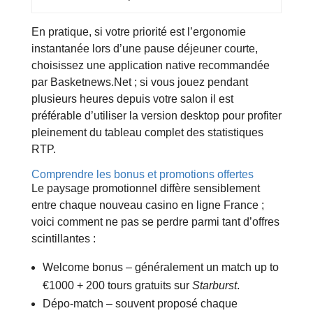
En pratique, si votre priorité est l’ergonomie
instantanée lors d’une pause déjeuner courte,
choisissez une application native recommandée
par Basketnews.Net ; si vous jouez pendant
plusieurs heures depuis votre salon il est
préférable d’utiliser la version desktop pour profiter
pleinement du tableau complet des statistiques
RTP.
Comprendre les bonus et promotions offertes
Le paysage promotionnel diffère sensiblement
entre chaque nouveau casino en ligne France ;
voici comment ne pas se perdre parmi tant d’offres
scintillantes :
Welcome bonus – généralement un match up to
€1000 + 200 tours gratuits sur
Starburst
.
Dépo‑match – souvent proposé chaque