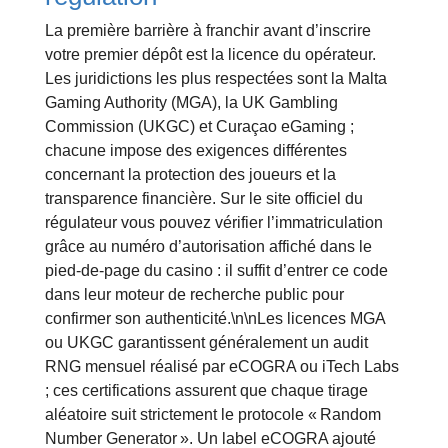
La première barrière à franchir avant d’inscrire
votre premier dépôt est la licence du opérateur.
Les juridictions les plus respectées sont la Malta
Gaming Authority (MGA), la UK Gambling
Commission (UKGC) et Curaçao eGaming ;
chacune impose des exigences différentes
concernant la protection des joueurs et la
transparence financière. Sur le site officiel du
régulateur vous pouvez vérifier l’immatriculation
grâce au numéro d’autorisation affiché dans le
pied‑de‑page du casino : il suffit d’entrer ce code
dans leur moteur de recherche public pour
confirmer son authenticité.\n\nLes licences MGA
ou UKGC garantissent généralement un audit
RNG mensuel réalisé par eCOGRA ou iTech Labs
; ces certifications assurent que chaque tirage
aléatoire suit strictement le protocole « Random
Number Generator ». Un label eCOGRA ajouté