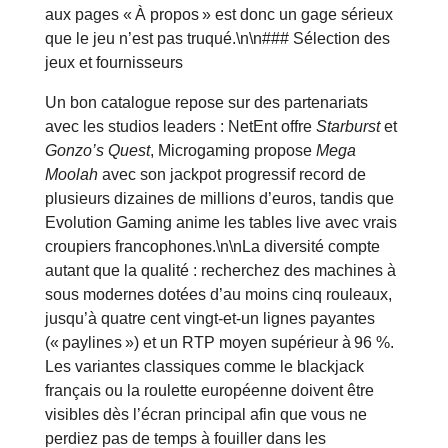
aux pages « À propos » est donc un gage sérieux
que le jeu n’est pas truqué.\n\n### Sélection des
jeux et fournisseurs
Un bon catalogue repose sur des partenariats
avec les studios leaders : NetEnt offre
Starburst
et
Gonzo’s Quest
, Microgaming propose
Mega
Moolah
avec son jackpot progressif record de
plusieurs dizaines de millions d’euros, tandis que
Evolution Gaming anime les tables live avec vrais
croupiers francophones.\n\nLa diversité compte
autant que la qualité : recherchez des machines à
sous modernes dotées d’au moins cinq rouleaux,
jusqu’à quatre cent vingt‑et‑un lignes payantes
(« paylines ») et un RTP moyen supérieur à 96 %.
Les variantes classiques comme le blackjack
français ou la roulette européenne doivent être
visibles dès l’écran principal afin que vous ne
perdiez pas de temps à fouiller dans les