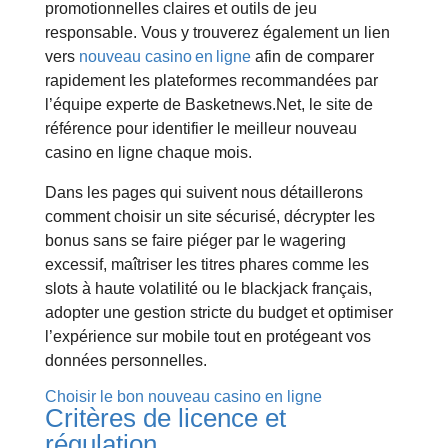
promotionnelles claires et outils de jeu
responsable. Vous y trouverez également un lien
vers
nouveau casino en ligne
afin de comparer
rapidement les plateformes recommandées par
l’équipe experte de Basketnews.Net, le site de
référence pour identifier le meilleur nouveau
casino en ligne chaque mois.
Dans les pages qui suivent nous détaillerons
comment choisir un site sécurisé, décrypter les
bonus sans se faire piéger par le wagering
excessif, maîtriser les titres phares comme les
slots à haute volatilité ou le blackjack français,
adopter une gestion stricte du budget et optimiser
l’expérience sur mobile tout en protégeant vos
données personnelles.
Choisir le bon nouveau casino en ligne
Critères de licence et
régulation