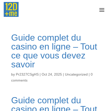
Guide complet du
casino en ligne – Tout
ce que vous devez
savoir
by
Pr2327CSgHS
|
Oct 24, 2025
|
Uncategorized
|
0
comments
Guide complet du
casino en ligne – Tout