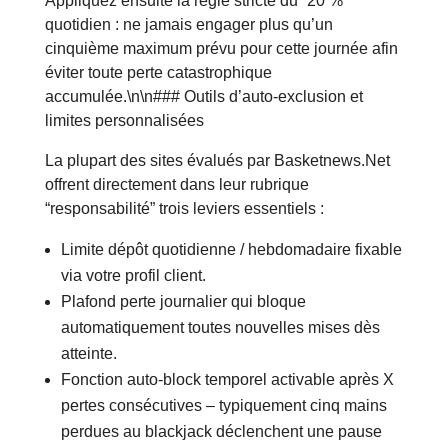
Appliquez ensuite la règle stricte du “20 %”
quotidien : ne jamais engager plus qu’un
cinquième maximum prévu pour cette journée afin
éviter toute perte catastrophique
accumulée.\n\n### Outils d’auto‑exclusion et
limites personnalisées
La plupart des sites évalués par Basketnews.Net
offrent directement dans leur rubrique
“responsabilité” trois leviers essentiels :
Limite dépôt quotidienne / hebdomadaire fixable
via votre profil client.
Plafond perte journalier qui bloque
automatiquement toutes nouvelles mises dès
atteinte.
Fonction auto‑block temporel activable après X
pertes consécutives – typiquement cinq mains
perdues au blackjack déclenchent une pause