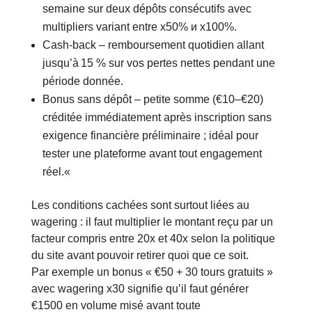
semaine sur deux dépôts consécutifs avec
multipliers variant entre x50% и x100%.
Cash‑back – remboursement quotidien allant
jusqu’à 15 % sur vos pertes nettes pendant une
période donnée.
Bonus sans dépôt – petite somme (€10–€20)
créditée immédiatement après inscription sans
exigence financière préliminaire ; idéal pour
tester une plateforme avant tout engagement
réel.«
Les conditions cachées sont surtout liées au
wagering : il faut multiplier le montant reçu par un
facteur compris entre 20x et 40x selon la politique
du site avant pouvoir retirer quoi que ce soit.
Par exemple un bonus « €50 + 30 tours gratuits »
avec wagering x30 signifie qu’il faut générer
€1500 en volume misé avant toute