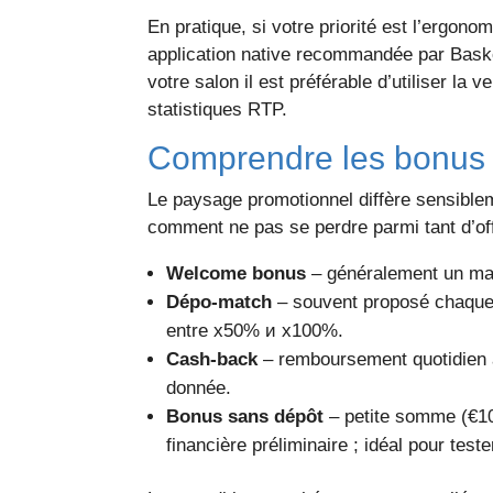
En pratique, si votre priorité est l’ergon
application native recommandée par Baske
votre salon il est préférable d’utiliser la
statistiques RTP.
Comprendre les bonus e
Le paysage promotionnel diffère sensible
comment ne pas se perdre parmi tant d’offr
Welcome bonus
– généralement un mat
Dépo‑match
– souvent proposé chaque 
entre x50% и x100%.
Cash‑back
– remboursement quotidien a
donnée.
Bonus sans dépôt
– petite somme (€10
financière préliminaire ; idéal pour tes