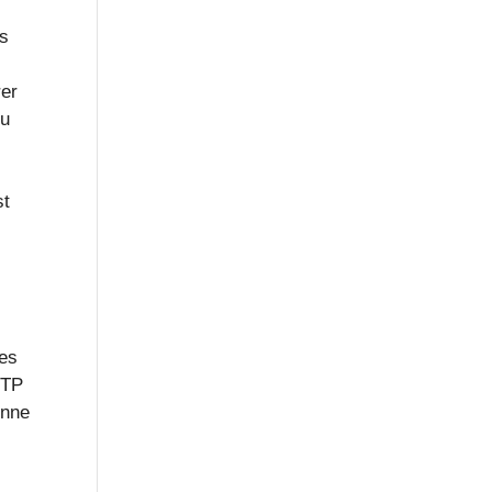
es
rer
ou
st
nes
RTP
enne