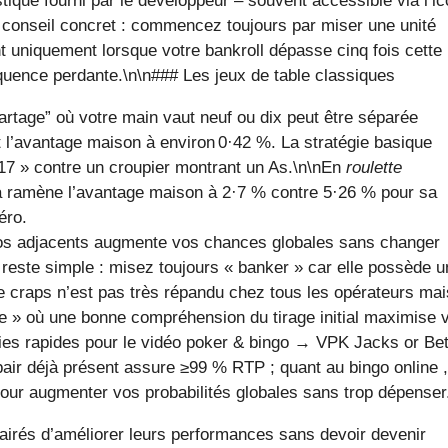
tique fourni par le développeur – souvent accessible via l’i
n conseil concret : commencez toujours par miser une unité
uniquement lorsque votre bankroll dépasse cinq fois cette
séquence perdante.\n\n### Les jeux de table classiques
partage” où votre main vaut neuf ou dix peut être séparée
l’avantage maison à environ 0·42 %. La stratégie basique
7 » contre un croupier montrant un As.\n\nEn
roulette
ela ramène l’avantage maison à 2·7 % contre 5·26 % pour sa
éro.
éros adjacents augmente vos chances globales sans changer
 reste simple : misez toujours « banker » car elle possède u
 craps n’est pas très répandu chez tous les opérateurs mai
ne » où une bonne compréhension du tirage initial maximise 
gies rapides pour le vidéo poker & bingo → VPK Jacks or Bet
 pair déjà présent assure ≥99 % RTP ; quant au bingo online 
s pour augmenter vos probabilités globales sans trop dépenser
irés d’améliorer leurs performances sans devoir devenir