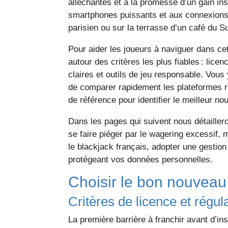
alléchantes et à la promesse d’un gain in
smartphones puissants et aux connexions 
parisien ou sur la terrasse d’un café du 
Pour aider les joueurs à naviguer dans ce
autour des critères les plus fiables : lic
claires et outils de jeu responsable. Vou
de comparer rapidement les plateformes 
de référence pour identifier le meilleur n
Dans les pages qui suivent nous détailler
se faire piéger par le wagering excessif, m
le blackjack français, adopter une gestion
protégeant vos données personnelles.
Choisir le bon nouveau
Critères de licence et régul
La première barrière à franchir avant d’in