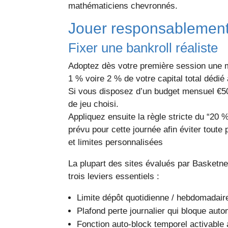
mathématiciens chevronnés.
Jouer responsablement
Fixer une bankroll réaliste
Adoptez dès votre première session une 
1 % voire 2 % de votre capital total dédié 
Si vous disposez d’un budget mensuel €500
de jeu choisi.
Appliquez ensuite la règle stricte du “20
prévu pour cette journée afin éviter toute
et limites personnalisées
La plupart des sites évalués par Basketne
trois leviers essentiels :
Limite dépôt quotidienne / hebdomadaire f
Plafond perte journalier qui bloque aut
Fonction auto‑block temporel activable