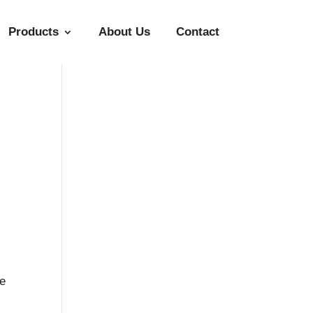
Products
About Us
Contact
ne