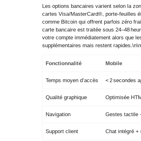
Les options bancaires varient selon la zon
cartes Visa/MasterCard®, porte‑feuilles él
comme Bitcoin qui offrent parfois zéro fra
carte bancaire est traitée sous 24–48 heur
votre compte immédiatement alors que le
supplémentaires mais restent rapides.\n
Fonctionnalité
Mobile
Temps moyen d’accès
< 2 secondes a
Qualité graphique
Optimisée HTML
Navigation
Gestes tactile 
Support client
Chat intégré + 