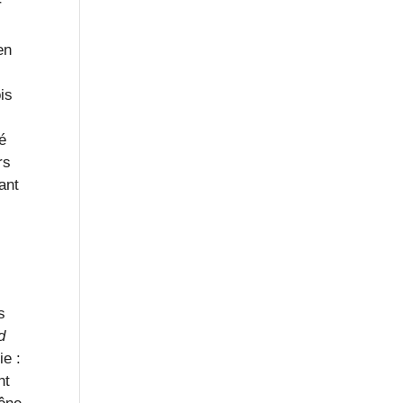
r
en
is
é
rs
ant
s
d
ie :
nt