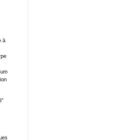
e à
ype
imum
ion
é”
dues