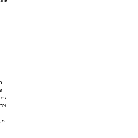
cône
n
s
vos
ter
,
. »