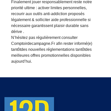
Finalement jouer responsablement reste notre
priorité ultime : activer limites personnelles,
recourir aux outils anti‑addiction proposés
légalement & solliciter aide professionnelle si
nécessaire garantissent plaisir durable sans
dérive .
N’hésitez pas régulièrement consulter
Comptoirdecampagne.Fr afin rester informé(e)
tantôtdes nouvelles réglementations tantôtdes
meilleures offres promotionnelles disponibles
aujourd’hui.​