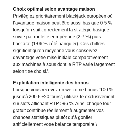
Choix optimal selon avantage maison
Privilégiez prioritairement blackjack européen où
l’avantage maison peut être aussi bas que 0·5 %
lorsqu’on suit correctement la stratégie basique;
suivie par roulette européenne (2·7 %) puis
baccarat (1·06 % côté banquier). Ces chiffres
signifient qu’en moyenne vous conservez
davantage votre mise initiale comparativement
aux machines à sous dont le RTP varie largement
selon titre choisi.\
Exploitation intelligente des bonus
Lorsque vous recevez un welcome bonus “100 %
jusqu’à 200 € +20 tours”, utilisez-le exclusivement
sur slots affichant RTP ≥96 %. Ainsi chaque tour
gratuit contribue réellement à augmenter vos
chances statistiques plutôt qu’à gonfler
artificiellement votre balance temporaire.\