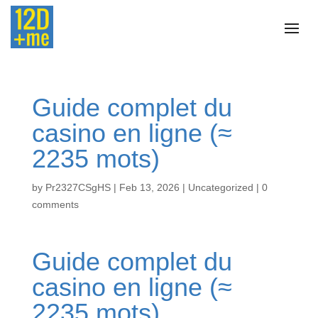
Guide complet du
casino en ligne (≈
2235 mots)
by
Pr2327CSgHS
|
Feb 13, 2026
|
Uncategorized
|
0
comments
Guide complet du
casino en ligne (≈
2235 mots)