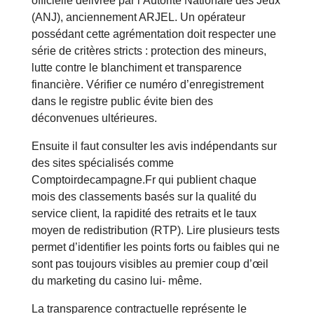
officielle délivrée par l’Autorité Nationale des Jeux
(ANJ), anciennement ARJEL. Un opérateur
possédant cette agrémentation doit respecter une
série de critères stricts : protection des mineurs,
lutte contre le blanchiment et transparence
financière. Vérifier ce numéro d’enregistrement
dans le registre public évite bien des
déconvenues ultérieures.
Ensuite il faut consulter les avis indépendants sur
des sites spécialisés comme
Comptoirdecampagne.Fr qui publient chaque
mois des classements basés sur la qualité du
service client, la rapidité des retraits et le taux
moyen de redistribution (RTP). Lire plusieurs tests
permet d’identifier les points forts ou faibles qui ne
sont pas toujours visibles au premier coup d’œil
du marketing du casino lui‑ même.
La transparence contractuelle représente le