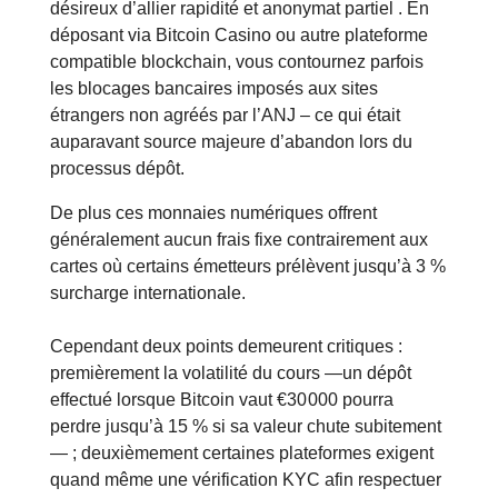
désireux d’allier rapidité et anonymat partiel . En
déposant via Bitcoin Casino ou autre plateforme
compatible blockchain, vous contournez parfois
les blocages bancaires imposés aux sites
étrangers non agréés par l’ANJ – ce qui était
auparavant source majeure d’abandon lors du
processus dépôt.
De plus ces monnaies numériques offrent
généralement aucun frais fixe contrairement aux
cartes où certains émetteurs prélèvent jusqu’à 3 %
surcharge internationale.
Cependant deux points demeurent critiques :
premièrement la volatilité du cours —un dépôt
effectué lorsque Bitcoin vaut €30 000 pourra
perdre jusqu’à 15 % si sa valeur chute subitement
— ; deuxièmement certaines plateformes exigent
quand même une vérification KYC afin respectuer