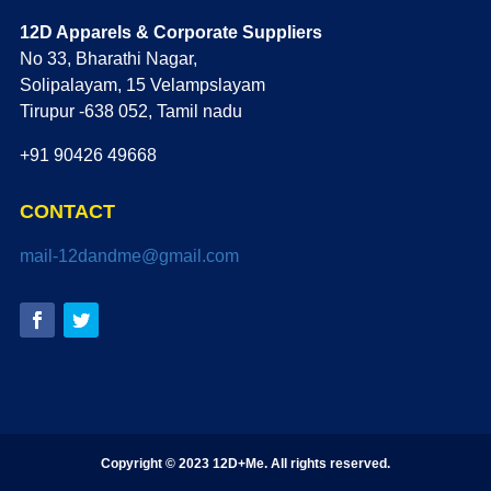
12D Apparels & Corporate Suppliers
No 33, Bharathi Nagar,
Solipalayam, 15 Velampslayam
Tirupur -638 052, Tamil nadu
+91 90426 49668
CONTACT
mail-12dandme@gmail.com
Copyright © 2023 12D+Me. All rights reserved.