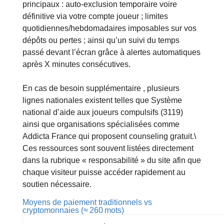
principaux : auto‑exclusion temporaire voire
définitive via votre compte joueur ; limites
quotidiennes/hebdomadaires imposables sur vos
dépôts ou pertes ; ainsi qu’un suivi du temps
passé devant l’écran grâce à alertes automatiques
après X minutes consécutives.
En cas de besoin supplémentaire , plusieurs
lignes nationales existent telles que Système
national d’aide aux joueurs compulsifs (3119)
ainsi que organisations spécialisées comme
Addicta France qui proposent counseling gratuit.\
Ces ressources sont souvent listées directement
dans la rubrique « responsabilité » du site afin que
chaque visiteur puisse accéder rapidement au
soutien nécessaire.
Moyens de paiement traditionnels vs
cryptomonnaies (≈ 260 mots)