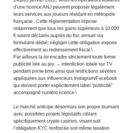
d’une licence ANJ peuvent proposer légalement
leurs services aux joueurs résidant en métropole
française . Cette réglementation impose
notamment que tous les gains supérieurs à 10 000
€ soient déclarés auprès du fisc annuel via
formulaire dédié; négliger cette obligation expose
effectivement au redressement fiscal.\
Par ailleurs la loi encadre strictement toute forme
publicité liée au jeu → interdiction totale sur TV
pendant prime time ainsi que restrictions sévères
appliquées aux influenceurs Instagram/Facebook
qui doivent porter explicitement label “publicité”
accompagné numéro licence.\
Le marché anticipe désormais son propre tournant
avec possibles projets législatifs ciblant
spécifiquement crypto casinos, visant soit
l’obligation KYC renforcée soit même taxation