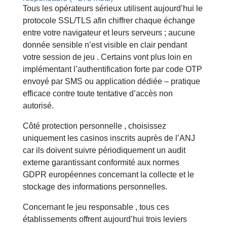
Tous les opérateurs sérieux utilisent aujourd’hui le
protocole SSL/TLS afin chiffrer chaque échange
entre votre navigateur et leurs serveurs ; aucune
donnée sensible n’est visible en clair pendant
votre session de jeu . Certains vont plus loin en
implémentant l’authentification forte par code OTP
envoyé par SMS ou application dédiée – pratique
efficace contre toute tentative d’accès non
autorisé.
Côté protection personnelle , choisissez
uniquement les casinos inscrits auprès de l’ANJ
car ils doivent suivre périodiquement un audit
externe garantissant conformité aux normes
GDPR européennes concernant la collecte et le
stockage des informations personnelles.
Concernant le jeu responsable , tous ces
établissements offrent aujourd’hui trois leviers