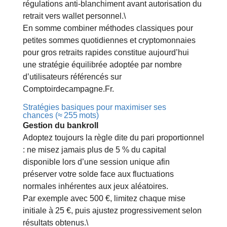
régulations anti‑blanchiment avant autorisation du
retrait vers wallet personnel.\
En somme combiner méthodes classiques pour
petites sommes quotidiennes et cryptomonnaies
pour gros retraits rapides constitue aujourd’hui
une stratégie équilibrée adoptée par nombre
d’utilisateurs référencés sur
Comptoirdecampagne.Fr.
Stratégies basiques pour maximiser ses
chances (≈ 255 mots)
Gestion du bankroll
Adoptez toujours la règle dite du pari proportionnel
: ne misez jamais plus de 5 % du capital
disponible lors d’une session unique afin
préserver votre solde face aux fluctuations
normales inhérentes aux jeux aléatoires.
Par exemple avec 500 €, limitez chaque mise
initiale à 25 €, puis ajustez progressivement selon
résultats obtenus.\