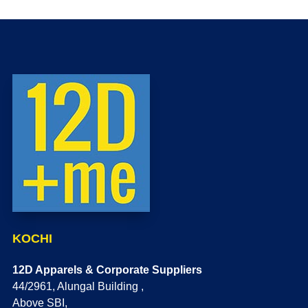
KOCHI
12D Apparels & Corporate Suppliers
44/2961, Alungal Building ,
Above SBI,