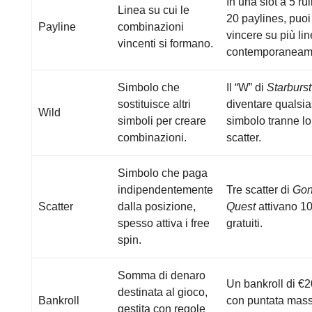
In una slot a 5 rul
Linea su cui le
20 paylines, puoi
Payline
combinazioni
vincere su più li
vincenti si formano.
contemporaneam
Simbolo che
Il “W” di
Starburst
sostituisce altri
diventare qualsia
Wild
simboli per creare
simbolo tranne lo
combinazioni.
scatter.
Simbolo che paga
indipendentemente
Tre scatter di
Gon
Scatter
dalla posizione,
Quest
attivano 10
spesso attiva i free
gratuiti.
spin.
Somma di denaro
Un bankroll di €
destinata al gioco,
Bankroll
con puntata mas
gestita con regole