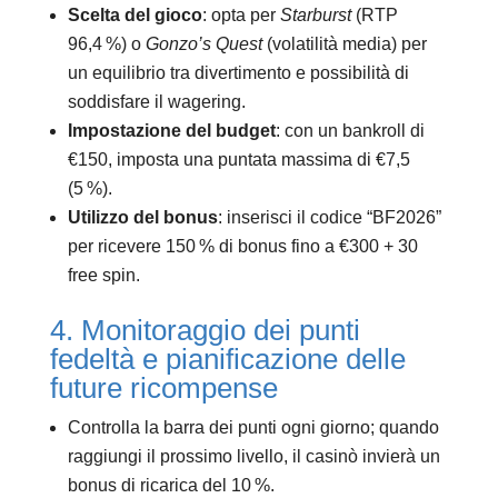
Scelta del gioco
: opta per
Starburst
(RTP
96,4 %) o
Gonzo’s Quest
(volatilità media) per
un equilibrio tra divertimento e possibilità di
soddisfare il wagering.
Impostazione del budget
: con un bankroll di
€150, imposta una puntata massima di €7,5
(5 %).
Utilizzo del bonus
: inserisci il codice “BF2026”
per ricevere 150 % di bonus fino a €300 + 30
free spin.
4. Monitoraggio dei punti
fedeltà e pianificazione delle
future ricompense
Controlla la barra dei punti ogni giorno; quando
raggiungi il prossimo livello, il casinò invierà un
bonus di ricarica del 10 %.