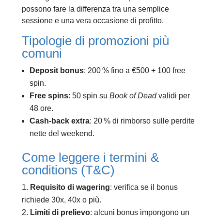
possono fare la differenza tra una semplice
sessione e una vera occasione di profitto.
Tipologie di promozioni più
comuni
Deposit bonus
: 200 % fino a €500 + 100 free
spin.
Free spins
: 50 spin su
Book of Dead
validi per
48 ore.
Cash‑back extra
: 20 % di rimborso sulle perdite
nette del weekend.
Come leggere i termini &
conditions (T&C)
Requisito di wagering
: verifica se il bonus
richiede 30x, 40x o più.
Limiti di prelievo
: alcuni bonus impongono un