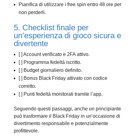
Pianifica di utilizzare i free spin entro 48 ore per
non perderli.
5. Checklist finale per
un’esperienza di gioco sicura e
divertente
[ ] Account verificato e 2FA attivo.
[ ] Programma fedeltà iscritto.
[ ] Budget giornaliero definito.
[ ] Bonus Black Friday attivato con codice
corretto.
[ ] Punti fedeltà monitorati tramite l’app.
Seguendo questi passaggi, anche un principiante
può trasformare il Black Friday in un’occasione di
divertimento responsabile e potenzialmente
profittevole.