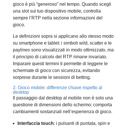
gioco è più “generoso” nel tempo. Quando scegli
una slot sul tuo dispositivo mobile, controlla
sempre l’RTP nella sezione informazioni del
gioco.
Le definizioni sopra si applicano allo stesso modo
su smartphone e tablet: i simboli wild, scatter e le
paylines sono visualizzati in modo ottimizzato, ma
il principio di calcolo del RTP rimane invariato.
Imparare questi termini ti permette di leggere le
schermate di gioco con sicurezza, evitando
sorprese durante le sessioni di betting.
2. Gioco mobile: differenze chiave rispetto al
desktop
Il passaggio dal desktop al mobile non è solo una
questione di dimensioni dello schermo; comporta
cambiamenti sostanziali nell’esperienza di gioco.
Interfaccia touch
: i pulsanti di puntata, spin e