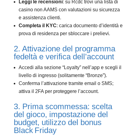
Leggi le recensioni
: su Rcdc trovi una lista di
casino non AAMS con valutazioni su sicurezza
e assistenza clienti.
Completa il KYC
: carica documento d’identità e
prova di residenza per sbloccare i prelievi.
2. Attivazione del programma
fedeltà e verifica dell’account
Accedi alla sezione “Loyalty” nell’app e scegli il
livello di ingresso (solitamente “Bronze”).
Conferma l’attivazione tramite email o SMS;
attiva il 2FA per proteggere l’account.
3. Prima scommessa: scelta
del gioco, impostazione del
budget, utilizzo del bonus
Black Friday