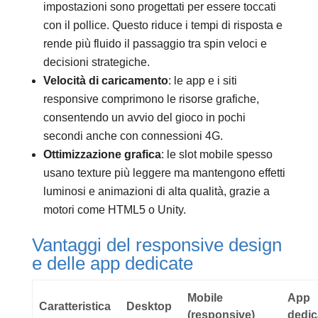
impostazioni sono progettati per essere toccati
con il pollice. Questo riduce i tempi di risposta e
rende più fluido il passaggio tra spin veloci e
decisioni strategiche.
Velocità di caricamento
: le app e i siti
responsive comprimono le risorse grafiche,
consentendo un avvio del gioco in pochi
secondi anche con connessioni 4G.
Ottimizzazione grafica
: le slot mobile spesso
usano texture più leggere ma mantengono effetti
luminosi e animazioni di alta qualità, grazie a
motori come HTML5 o Unity.
Vantaggi del responsive design
e delle app dedicate
Mobile
App
Caratteristica
Desktop
(responsive)
dedic