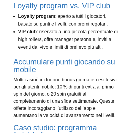
Loyalty program vs. VIP club
Loyalty program
: aperto a tutti i giocatori,
basato su punti e livelli, con premi regolari.
VIP club
: riservato a una piccola percentuale di
high rollers, offre manager personale, inviti a
eventi dal vivo e limiti di prelievo più alti.
Accumulare punti giocando su
mobile
Molti casinò includono bonus giornalieri esclusivi
per gli utenti mobile: 10 % di punti extra al primo
spin del giorno, o 20 spin gratuiti al
completamento di una sfida settimanale. Queste
offerte incoraggiano l’utilizzo dell’app e
aumentano la velocità di avanzamento nei livelli.
Caso studio: programma