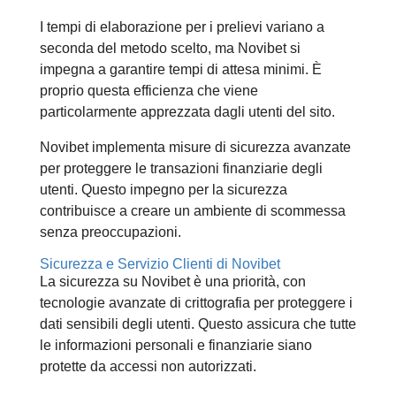
I tempi di elaborazione per i prelievi variano a
seconda del metodo scelto, ma Novibet si
impegna a garantire tempi di attesa minimi. È
proprio questa efficienza che viene
particolarmente apprezzata dagli utenti del sito.
Novibet implementa misure di sicurezza avanzate
per proteggere le transazioni finanziarie degli
utenti. Questo impegno per la sicurezza
contribuisce a creare un ambiente di scommessa
senza preoccupazioni.
Sicurezza e Servizio Clienti di Novibet
La sicurezza su Novibet è una priorità, con
tecnologie avanzate di crittografia per proteggere i
dati sensibili degli utenti. Questo assicura che tutte
le informazioni personali e finanziarie siano
protette da accessi non autorizzati.