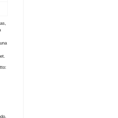
gas,
a
 una
et.
tto:
odo,