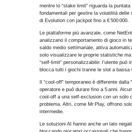
mentre lo “stake limit” riguarda la punt
fondamentali per gestire la volatilità de
di Evolution con jackpot fino a € 500 000.
Le piattaforme più avanzate, come NetEnt Pl
analizzano il comportamento di gioco in te
saldo medio settimanale, attiva automaticam
solo visualizzare le proprie statistiche m
“self‑limit” personalizzabile: l’utente può 
blocca tutti i giochi tranne le slot a bassa 
Il “cool‑off” temporaneo è differente dalla
operatore e può durare fino a 5 anni. Alcu
cool‑off a una self‑exclusion con un solo c
problema. Altri, come Mr Play, offrono solo
intermedie.
Le soluzioni AI hanno anche un lato negati
bloccando giocatori occasionali che hann