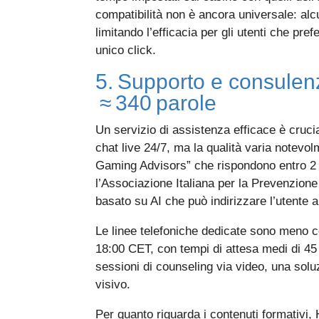
compatibilità non è ancora universale: al
limitando l’efficacia per gli utenti che pre
unico click.
5. Supporto e consulenza
≈ 340 parole
Un servizio di assistenza efficace è crucial
chat live 24/7, ma la qualità varia notev
Gaming Advisors” che rispondono entro 2 
l’Associazione Italiana per la Prevenzione
basato su AI che può indirizzare l’utente 
Le linee telefoniche dedicate sono meno co
18:00 CET, con tempi di attesa medi di 45
sessioni di counseling via video, una sol
visivo.
Per quanto riguarda i contenuti formativi,