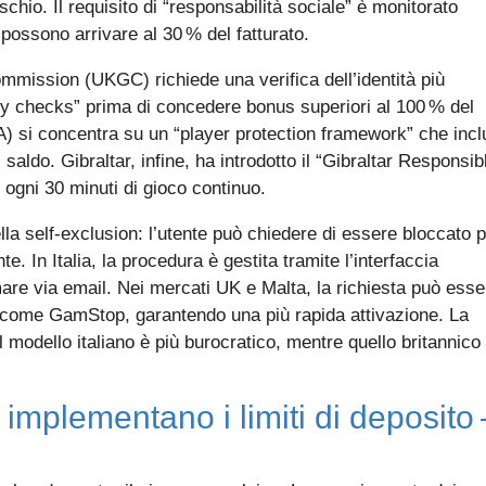
chio. Il requisito di “responsabilità sociale” è monitorato
 possono arrivare al 30 % del fatturato.
ommission (UKGC) richiede una verifica dell’identità più
ility checks” prima di concedere bonus superiori al 100 % del
) si concentra su un “player protection framework” che inc
 saldo. Gibraltar, infine, ha introdotto il “Gibraltar Responsib
ogni 30 minuti di gioco continuo.
la self‑exclusion: l’utente può chiedere di essere bloccato 
e. In Italia, la procedura è gestita tramite l’interfaccia
are via email. Nei mercati UK e Malta, la richiesta può esse
ti come GamStop, garantendo una più rapida attivazione. La
 il modello italiano è più burocratico, mentre quello britannico
 implementano i limiti di deposito 