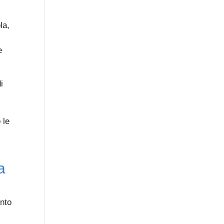
la,
e
i
 le
a
ento