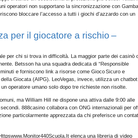
cuni operatori non supportano la sincronizzazione con Gamb
feriscono bloccare l’accesso a tutti i giochi d’azzardo con un
 per il giocatore a rischio –
e per chi si trova in difficoltà. La maggior parte dei casinò o
olmente. Betsson ha una squadra dedicata di “Responsible
minuti e forniscono link a risorse come Gioco Sicuro e
 della Giocata (AIPG). LeoVegas, invece, utilizza un chatbot
a un operatore umano solo dopo tre richieste non risolte.
muni, ma William Hill ne dispone una attiva dalle 9:00 alle
 secondi. 888casino collabora con ONG internazionali per off
uzione particolarmente apprezzata da chi preferisce un conta
 Httpswww.Monitor440Scuola.It elenca una libreria di video