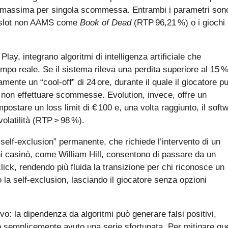
ata massima per singola scommessa. Entrambi i parametri son
lle slot non AAMS come
Book of Dead
(RTP 96,21 %) o i giochi 
ay, integrano algoritmi di intelligenza artificiale che
mpo reale. Se il sistema rileva una perdita superiore al 15 %
ente un “cool‑off” di 24 ore, durante il quale il giocatore p
a non effettuare scommesse. Evolution, invece, offre un
impostare un loss limit di € 100 e, una volta raggiunto, il soft
volatilità (RTP > 98 %).
 “self‑exclusion” permanente, che richiede l’intervento di un
ni casinò, come William Hill, consentono di passare da un
lick, rendendo più fluida la transizione per chi riconosce un
 la self‑exclusion, lasciando il giocatore senza opzioni
vo: la dipendenza da algoritmi può generare falsi positivi,
o semplicemente avuto una serie sfortunata. Per mitigare qu