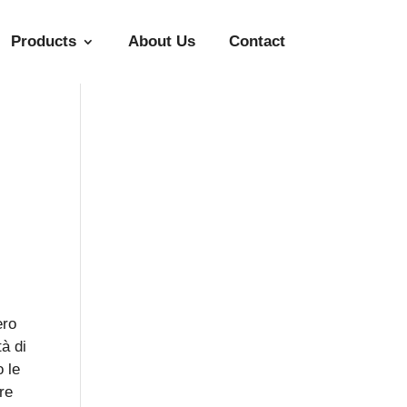
Products
About Us
Contact
ero
tà di
o le
re