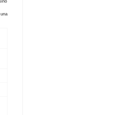
sinò
 una
l