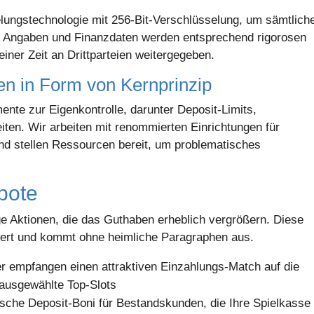
lungstechnologie mit 256-Bit-Verschlüsselung, um sämtlich
n Angaben und Finanzdaten werden entsprechend rigorosen
einer Zeit an Drittparteien weitergegeben.
en in Form von Kernprinzip
ente zur Eigenkontrolle, darunter Deposit-Limits,
ten. Wir arbeiten mit renommierten Einrichtungen für
nd stellen Ressourcen bereit, um problematisches
bote
e Aktionen, die das Guthaben erheblich vergrößern. Diese
piert und kommt ohne heimliche Paragraphen aus.
r empfangen einen attraktiven Einzahlungs-Match auf die
 ausgewählte Top-Slots
sche Deposit-Boni für Bestandskunden, die Ihre Spielkasse