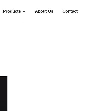
Products
About Us
Contact