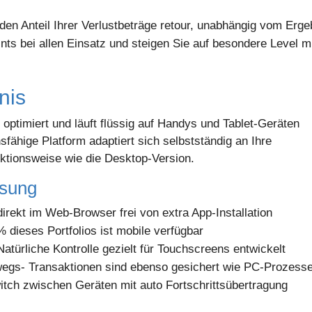
en Anteil Ihrer Verlustbeträge retour, unabhängig vom Erge
ts bei allen Einsatz und steigen Sie auf besondere Level m
nis
 optimiert und läuft flüssig auf Handys und Tablet-Geräten
sfähige Platform adaptiert sich selbstständig an Ihre
nktionsweise wie die Desktop-Version.
ösung
rekt im Web-Browser frei von extra App-Installation
dieses Portfolios ist mobile verfügbar
atürliche Kontrolle gezielt für Touchscreens entwickelt
egs- Transaktionen sind ebenso gesichert wie PC-Prozess
itch zwischen Geräten mit auto Fortschrittsübertragung