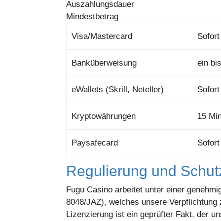
Auszahlungsdauer
Mindestbetrag
Visa/Mastercard
Sofort
Banküberweisung
ein bi
eWallets (Skrill, Neteller)
Sofort
Kryptowährungen
15 Mi
Paysafecard
Sofort
Regulierung und Sch
Fugu Casino arbeitet unter einer genehmi
8048/JAZ), welches unsere Verpflichtung z
Lizenzierung ist ein geprüfter Fakt, der u