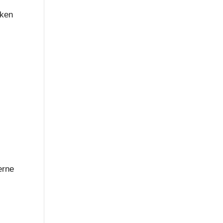
iken
-
erne