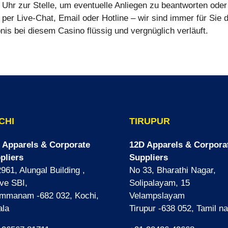
 Uhr zur Stelle, um eventuelle Anliegen zu beantworten oder
s per Live-Chat, Email oder Hotline – wir sind immer für Sie 
is bei diesem Casino flüssig und vergnüglich verläuft.
CHI
TIRUPUR
 Apparels & Corporate
12D Apparels & Corpora
pliers
Suppliers
961, Alungal Building ,
No 33, Bharathi Nagar,
ve SBI,
Solipalayam, 15
mmanam -682 032, Kochi,
Velampslayam
ala
Tirupur -638 052, Tamil n