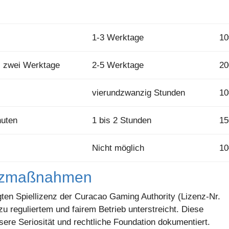
1-3 Werktage
10
s zwei Werktage
2-5 Werktage
20
vierundzwanzig Stunden
10
nuten
1 bis 2 Stunden
15
Nicht möglich
10
utzmaßnahmen
gten Spiellizenz der Curacao Gaming Authority (Lizenz-Nr.
u reguliertem und fairem Betrieb unterstreicht. Diese
nsere Seriosität und rechtliche Foundation dokumentiert.