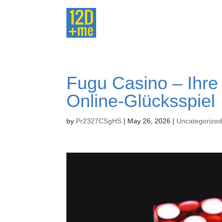
Fugu Casino – Ihre
Online-Glücksspiel
by
Pr2327CSgHS
|
May 26, 2026
|
Uncategorize