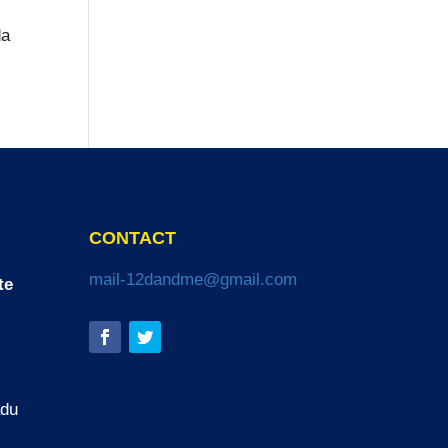
da
CONTACT
mail-12dandme@gmail.com
te
adu