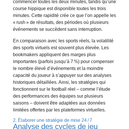
commencer toutes les deux minutes, tandis qu’une
course hippique est disponible toutes les trois
minutes. Cette rapidité crée ce que l’on appelle les
« rush » de résultats, des périodes où plusieurs
événements se succèdent sans interruption.
En comparaison avec les sports réels, la volatilité
des sports virtuels est souvent plus élevée. Les
bookmakers appliquent des marges plus
importantes (parfois jusqu’à 7 %) pour compenser
le nombre élevé d’événements et la moindre
capacité du joueur à s’appuyer sur des analyses
historiques détaillées. Ainsi, les stratégies qui
fonctionnent sur le football réel – comme l’étude
des performances des équipes sur plusieurs
saisons – doivent être adaptées aux données
limitées offertes par les plateformes virtuelles.
2. Élaborer une stratégie de mise 24 / 7
Analyse des cycles de jeu