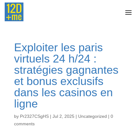
Exploiter les paris
virtuels 24 h/24 :
stratégies gagnantes
et bonus exclusifs
dans les casinos en
ligne
by
Pr2327CSgHS
|
Jul 2, 2025
|
Uncategorized
|
0
comments