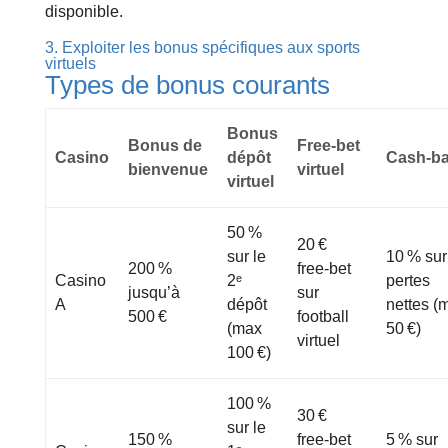
disponible.
3. Exploiter les bonus spécifiques aux sports
virtuels
Types de bonus courants
Bonus
Bonus de
Free‑bet
Casino
dépôt
Cash‑b
bienvenue
virtuel
virtuel
50 %
20 €
sur le
10 % sur
200 %
free‑bet
Casino
2ᵉ
pertes
jusqu’à
sur
A
dépôt
nettes (
500 €
football
(max
50 €)
virtuel
100 €)
100 %
30 €
sur le
150 %
free‑bet
5 % sur