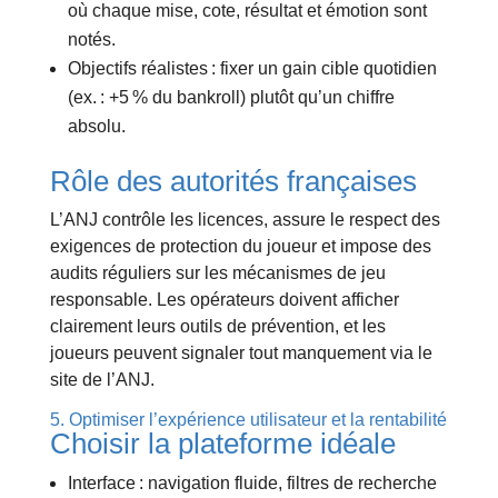
où chaque mise, cote, résultat et émotion sont
notés.
Objectifs réalistes : fixer un gain cible quotidien
(ex. : +5 % du bankroll) plutôt qu’un chiffre
absolu.
Rôle des autorités françaises
L’ANJ contrôle les licences, assure le respect des
exigences de protection du joueur et impose des
audits réguliers sur les mécanismes de jeu
responsable. Les opérateurs doivent afficher
clairement leurs outils de prévention, et les
joueurs peuvent signaler tout manquement via le
site de l’ANJ.
5. Optimiser l’expérience utilisateur et la rentabilité
Choisir la plateforme idéale
Interface : navigation fluide, filtres de recherche