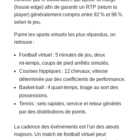
(house edge) afin de garantir un RTP (return to
player) généralement compris entre 92 % et 96 %
selon le jeu.
Parmi les sports virtuels les plus répandus, on
retrouve :
Football virtuel : 5 minutes de jeu, deux
mi‑temps, coups de pied arrêtés simulés.
Courses hippiques : 12 chevaux, vitesse
déterminée par des coefficients de performance.
Basket‑ball : 4 quart‑temps, tirage au sort des
possessions.
Tennis : sets rapides, service et retour générés
par des distributions de points.
La cadence des événements est l’un des atouts
majeurs. Un match de football virtuel peut