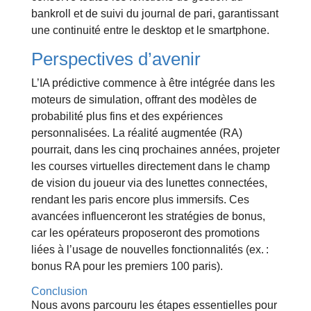
bankroll et de suivi du journal de pari, garantissant
une continuité entre le desktop et le smartphone.
Perspectives d’avenir
L’IA prédictive commence à être intégrée dans les
moteurs de simulation, offrant des modèles de
probabilité plus fins et des expériences
personnalisées. La réalité augmentée (RA)
pourrait, dans les cinq prochaines années, projeter
les courses virtuelles directement dans le champ
de vision du joueur via des lunettes connectées,
rendant les paris encore plus immersifs. Ces
avancées influenceront les stratégies de bonus,
car les opérateurs proposeront des promotions
liées à l’usage de nouvelles fonctionnalités (ex. :
bonus RA pour les premiers 100 paris).
Conclusion
Nous avons parcouru les étapes essentielles pour