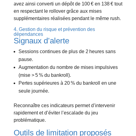
avez ainsi converti un dépôt de 100 € en 138 € tout
en respectant le rollover grâce aux mises
supplémentaires réalisées pendant le même rush.
4. Gestion du risque et prévention des
dépendances
Signaux d’alerte
Sessions continues de plus de 2 heures sans
pause.
Augmentation du nombre de mises impulsives
(mise > 5 % du bankroll).
Pertes supérieures à 20 % du bankroll en une
seule journée.
Reconnaître ces indicateurs permet d’intervenir
rapidement et d’éviter l’escalade du jeu
problématique.
Outils de limitation proposés