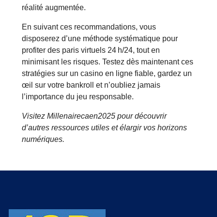
réalité augmentée.
En suivant ces recommandations, vous
disposerez d’une méthode systématique pour
profiter des paris virtuels 24 h/24, tout en
minimisant les risques. Testez dès maintenant ces
stratégies sur un casino en ligne fiable, gardez un
œil sur votre bankroll et n’oubliez jamais
l’importance du jeu responsable.
Visitez Millenairecaen2025 pour découvrir
d’autres ressources utiles et élargir vos horizons
numériques.