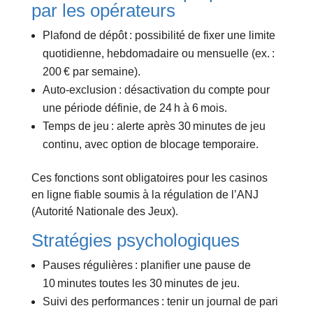
par les opérateurs
Plafond de dépôt : possibilité de fixer une limite
quotidienne, hebdomadaire ou mensuelle (ex. :
200 € par semaine).
Auto‑exclusion : désactivation du compte pour
une période définie, de 24 h à 6 mois.
Temps de jeu : alerte après 30 minutes de jeu
continu, avec option de blocage temporaire.
Ces fonctions sont obligatoires pour les casinos
en ligne fiable soumis à la régulation de l’ANJ
(Autorité Nationale des Jeux).
Stratégies psychologiques
Pauses régulières : planifier une pause de
10 minutes toutes les 30 minutes de jeu.
Suivi des performances : tenir un journal de pari