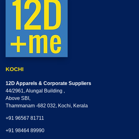
KOCHI
12D Apparels & Corporate Suppliers
44/2961, Alungal Building ,
Above SBI,
Thammanam -682 032, Kochi, Kerala
+91 96567 81711
+91 98464 89990