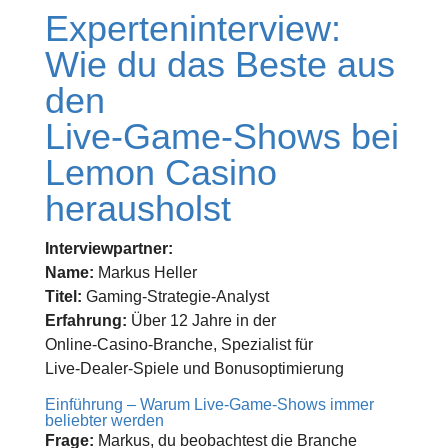
Experteninterview:
Wie du das Beste aus
den
Live‑Game‑Shows bei
Lemon Casino
herausholst
Interviewpartner:
Name:
Markus Heller
Titel:
Gaming‑Strategie‑Analyst
Erfahrung:
Über 12 Jahre in der
Online‑Casino‑Branche, Spezialist für
Live‑Dealer‑Spiele und Bonusoptimierung
Einführung – Warum Live‑Game‑Shows immer
beliebter werden
Frage:
Markus, du beobachtest die Branche