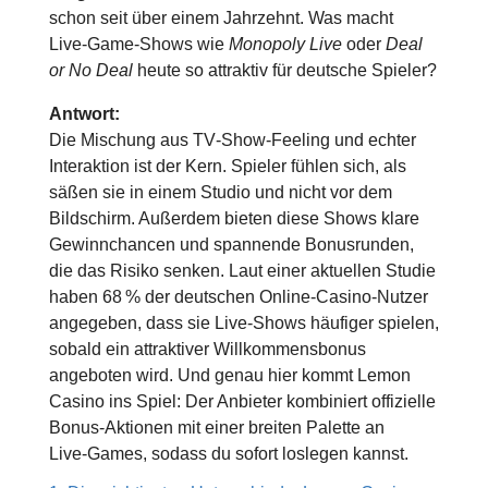
schon seit über einem Jahrzehnt. Was macht
Live‑Game‑Shows wie
Monopoly Live
oder
Deal
or No Deal
heute so attraktiv für deutsche Spieler?
Antwort:
Die Mischung aus TV‑Show‑Feeling und echter
Interaktion ist der Kern. Spieler fühlen sich, als
säßen sie in einem Studio und nicht vor dem
Bildschirm. Außerdem bieten diese Shows klare
Gewinnchancen und spannende Bonusrunden,
die das Risiko senken. Laut einer aktuellen Studie
haben 68 % der deutschen Online‑Casino‑Nutzer
angegeben, dass sie Live‑Shows häufiger spielen,
sobald ein attraktiver Willkommensbonus
angeboten wird. Und genau hier kommt Lemon
Casino ins Spiel: Der Anbieter kombiniert offizielle
Bonus‑Aktionen mit einer breiten Palette an
Live‑Games, sodass du sofort loslegen kannst.