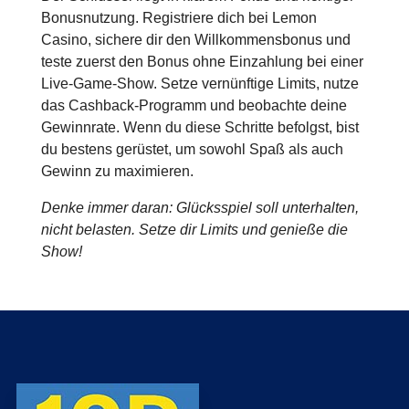
Bonusnutzung. Registriere dich bei Lemon
Casino, sichere dir den Willkommensbonus und
teste zuerst den Bonus ohne Einzahlung bei einer
Live‑Game‑Show. Setze vernünftige Limits, nutze
das Cashback‑Programm und beobachte deine
Gewinnrate. Wenn du diese Schritte befolgst, bist
du bestens gerüstet, um sowohl Spaß als auch
Gewinn zu maximieren.
Denke immer daran: Glücksspiel soll unterhalten,
nicht belasten. Setze dir Limits und genieße die
Show!