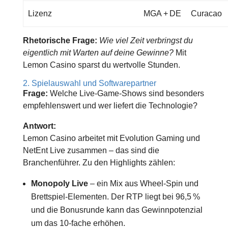
Lizenz
MGA + DE
Curacao
Rhetorische Frage:
Wie viel Zeit verbringst du
eigentlich mit Warten auf deine Gewinne?
Mit
Lemon Casino sparst du wertvolle Stunden.
2. Spielauswahl und Softwarepartner
Frage:
Welche Live‑Game‑Shows sind besonders
empfehlenswert und wer liefert die Technologie?
Antwort:
Lemon Casino arbeitet mit Evolution Gaming und
NetEnt Live zusammen – das sind die
Branchenführer. Zu den Highlights zählen:
Monopoly Live
– ein Mix aus Wheel‑Spin und
Brettspiel‑Elementen. Der RTP liegt bei 96,5 %
und die Bonusrunde kann das Gewinnpotenzial
um das 10‑fache erhöhen.