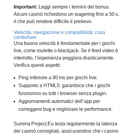
Important:
Leggi sempre i termini del bonus.
Alcuni casinò richiedono un wagering fino a 50 x,
il che può rendere difficile il prelievo.
Velocità, navigazione e compatibilità: cosa
controllare
Una buona velocità è fondamentale per i giochi
live, come roulette o blackjack. Se il feed video è
interrotto, l’esperienza peggiora drasticamente.
Verifica questi aspetti:
Ping inferiore a 80 ms per giochi live.
Supporto a HTML5: garantisce che i giochi
funzionino su tutti i browser senza plugin.
Aggiornamenti automatici dell’app per
correggere bug e migliorare le performance.
Summa Project.Eu testa regolarmente la latenza
dei casinò consigliati, assicurandosi che i casino