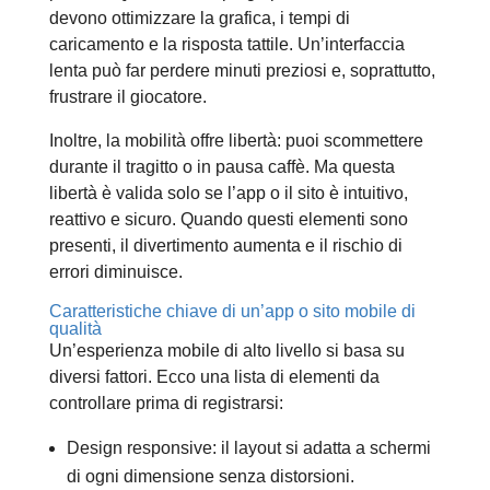
devono ottimizzare la grafica, i tempi di
caricamento e la risposta tattile. Un’interfaccia
lenta può far perdere minuti preziosi e, soprattutto,
frustrare il giocatore.
Inoltre, la mobilità offre libertà: puoi scommettere
durante il tragitto o in pausa caffè. Ma questa
libertà è valida solo se l’app o il sito è intuitivo,
reattivo e sicuro. Quando questi elementi sono
presenti, il divertimento aumenta e il rischio di
errori diminuisce.
Caratteristiche chiave di un’app o sito mobile di
qualità
Un’esperienza mobile di alto livello si basa su
diversi fattori. Ecco una lista di elementi da
controllare prima di registrarsi:
Design responsive: il layout si adatta a schermi
di ogni dimensione senza distorsioni.