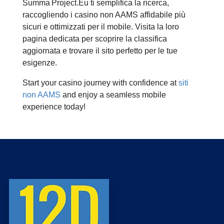
Summa Project.Eu ti semplifica la ricerca,
raccogliendo i casino non AAMS affidabile più
sicuri e ottimizzati per il mobile. Visita la loro
pagina dedicata per scoprire la classifica
aggiornata e trovare il sito perfetto per le tue
esigenze.
Start your casino journey with confidence at
siti
non AAMS
and enjoy a seamless mobile
experience today!