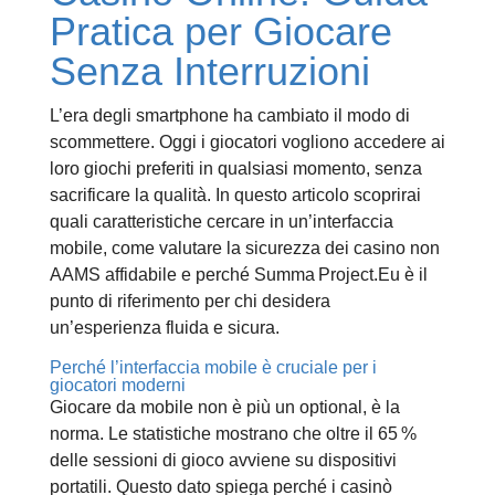
Pratica per Giocare
Senza Interruzioni
L’era degli smartphone ha cambiato il modo di
scommettere. Oggi i giocatori vogliono accedere ai
loro giochi preferiti in qualsiasi momento, senza
sacrificare la qualità. In questo articolo scoprirai
quali caratteristiche cercare in un’interfaccia
mobile, come valutare la sicurezza dei casino non
AAMS affidabile e perché Summa Project.Eu è il
punto di riferimento per chi desidera
un’esperienza fluida e sicura.
Perché l’interfaccia mobile è cruciale per i
giocatori moderni
Giocare da mobile non è più un optional, è la
norma. Le statistiche mostrano che oltre il 65 %
delle sessioni di gioco avviene su dispositivi
portatili. Questo dato spiega perché i casinò