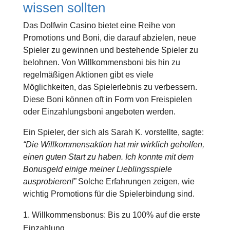
wissen sollten
Das Dolfwin Casino bietet eine Reihe von
Promotions und Boni, die darauf abzielen, neue
Spieler zu gewinnen und bestehende Spieler zu
belohnen. Von Willkommensboni bis hin zu
regelmäßigen Aktionen gibt es viele
Möglichkeiten, das Spielerlebnis zu verbessern.
Diese Boni können oft in Form von Freispielen
oder Einzahlungsboni angeboten werden.
Ein Spieler, der sich als Sarah K. vorstellte, sagte:
“Die Willkommensaktion hat mir wirklich geholfen,
einen guten Start zu haben. Ich konnte mit dem
Bonusgeld einige meiner Lieblingsspiele
ausprobieren!”
Solche Erfahrungen zeigen, wie
wichtig Promotions für die Spielerbindung sind.
Willkommensbonus: Bis zu 100% auf die erste
Einzahlung.