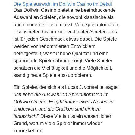
Die Spielauswahl im Dolfwin Casino im Detail
Das Dolfwin Casino bietet eine beeindruckende
Auswahl an Spielen, die sowohl klassische als
auch moderne Titel umfasst. Von Spielautomaten,
Tischspielen bis hin zu Live-Dealer-Spielen – es
ist für jeden Geschmack etwas dabei. Die Spiele
werden von renommierten Entwicklern
bereitgestellt, was für hohe Qualität und eine
spannende Spielerfahrung sorgt. Viele Spieler
schätzen die Vielfältigkeit und die Möglichkeit,
ständig neue Spiele auszuprobieren.
Ein Spieler, der sich als Lucas J. vorstellte, sagte:
“Ich liebe die Auswahl an Spielautomaten im
Dolfwin Casino. Es gibt immer etwas Neues zu
entdecken, und die Grafiken sind einfach
fantastisch!”
Diese Vielfalt ist ein wesentlicher
Grund, warum viele Spieler immer wieder
zurückkehren.