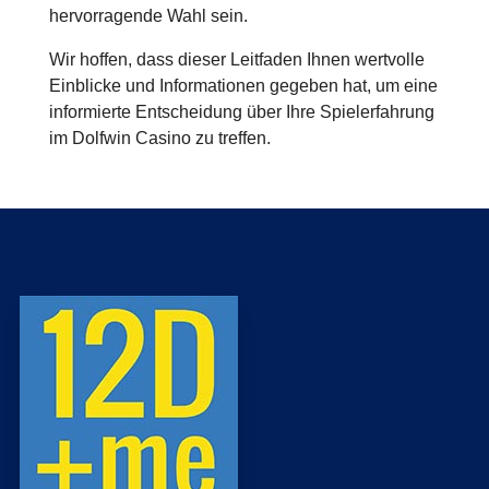
hervorragende Wahl sein.
Wir hoffen, dass dieser Leitfaden Ihnen wertvolle
Einblicke und Informationen gegeben hat, um eine
informierte Entscheidung über Ihre Spielerfahrung
im Dolfwin Casino zu treffen.