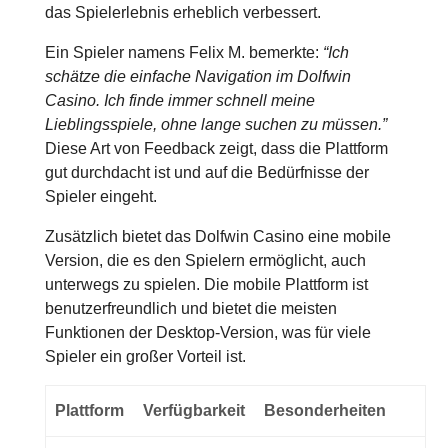
das Spielerlebnis erheblich verbessert.
Ein Spieler namens Felix M. bemerkte:
“Ich
schätze die einfache Navigation im Dolfwin
Casino. Ich finde immer schnell meine
Lieblingsspiele, ohne lange suchen zu müssen.”
Diese Art von Feedback zeigt, dass die Plattform
gut durchdacht ist und auf die Bedürfnisse der
Spieler eingeht.
Zusätzlich bietet das Dolfwin Casino eine mobile
Version, die es den Spielern ermöglicht, auch
unterwegs zu spielen. Die mobile Plattform ist
benutzerfreundlich und bietet die meisten
Funktionen der Desktop-Version, was für viele
Spieler ein großer Vorteil ist.
Plattform
Verfügbarkeit
Besonderheiten