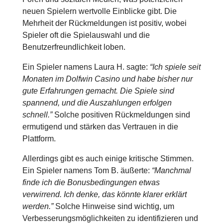
neuen Spielern wertvolle Einblicke gibt. Die
Mehrheit der Rückmeldungen ist positiv, wobei
Spieler oft die Spielauswahl und die
Benutzerfreundlichkeit loben.
Ein Spieler namens Laura H. sagte:
“Ich spiele seit
Monaten im Dolfwin Casino und habe bisher nur
gute Erfahrungen gemacht. Die Spiele sind
spannend, und die Auszahlungen erfolgen
schnell.”
Solche positiven Rückmeldungen sind
ermutigend und stärken das Vertrauen in die
Plattform.
Allerdings gibt es auch einige kritische Stimmen.
Ein Spieler namens Tom B. äußerte:
“Manchmal
finde ich die Bonusbedingungen etwas
verwirrend. Ich denke, das könnte klarer erklärt
werden.”
Solche Hinweise sind wichtig, um
Verbesserungsmöglichkeiten zu identifizieren und