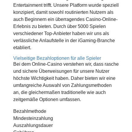
Entertainment trifft. Unsere Platform wurde speziell
konzipiert, damit sowohl routinierten Nutzern als
auch Beginnern ein überragendes Casino-Online-
Erlebnis zu bieten. Durch über 5000 Spielen
verschiedener Top-Anbieter haben wir uns als
verlässliche Anlaufstelle in der iGaming-Branche
etabliert.
Vielseitige Bezahloptionen für alle Spieler
Bei dem Online-Casino verstehen wir, dass rasche
und sichere Überweisungen für unsere Nutzer
höchste Wichtigkeit haben. Daher bieten wir eine
umfangreiche Auswahl von Zahlungsmethoden
an, die gleichermaßen traditionelle wie auch
zeitgemäße Optionen umfassen.
Bezahlmethode
Mindesteinzahlung
Auszahlungsdauer