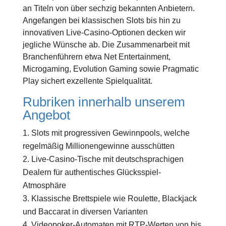
an Titeln von über sechzig bekannten Anbietern.
Angefangen bei klassischen Slots bis hin zu
innovativen Live-Casino-Optionen decken wir
jegliche Wünsche ab. Die Zusammenarbeit mit
Branchenführern etwa Net Entertainment,
Microgaming, Evolution Gaming sowie Pragmatic
Play sichert exzellente Spielqualität.
Rubriken innerhalb unserem
Angebot
Slots mit progressiven Gewinnpools, welche
regelmäßig Millionengewinne ausschütten
Live-Casino-Tische mit deutschsprachigen
Dealern für authentisches Glücksspiel-
Atmosphäre
Klassische Brettspiele wie Roulette, Blackjack
und Baccarat in diversen Varianten
Videopoker-Automaten mit RTP-Werten von bis