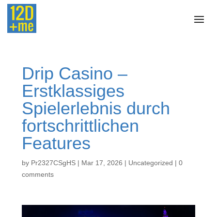
Drip Casino –
Erstklassiges
Spielerlebnis durch
fortschrittlichen
Features
by
Pr2327CSgHS
|
Mar 17, 2026
|
Uncategorized
|
0
comments