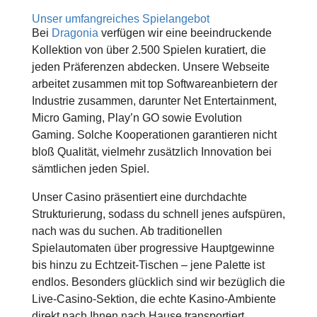
Unser umfangreiches Spielangebot
Bei
Dragonia
verfügen wir eine beeindruckende
Kollektion von über 2.500 Spielen kuratiert, die
jeden Präferenzen abdecken. Unsere Webseite
arbeitet zusammen mit top Softwareanbietern der
Industrie zusammen, darunter Net Entertainment,
Micro Gaming, Play’n GO sowie Evolution
Gaming. Solche Kooperationen garantieren nicht
bloß Qualität, vielmehr zusätzlich Innovation bei
sämtlichen jeden Spiel.
Unser Casino präsentiert eine durchdachte
Strukturierung, sodass du schnell jenes aufspüren,
nach was du suchen. Ab traditionellen
Spielautomaten über progressive Hauptgewinne
bis hinzu zu Echtzeit-Tischen – jene Palette ist
endlos. Besonders glücklich sind wir bezüglich die
Live-Casino-Sektion, die echte Kasino-Ambiente
direkt nach Ihnen nach Hause transportiert.