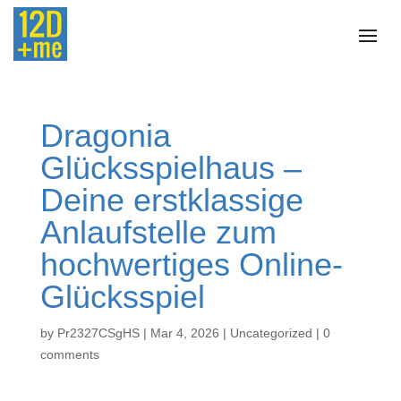
Dragonia
Glücksspielhaus –
Deine erstklassige
Anlaufstelle zum
hochwertiges Online-
Glücksspiel
by
Pr2327CSgHS
|
Mar 4, 2026
|
Uncategorized
|
0
comments