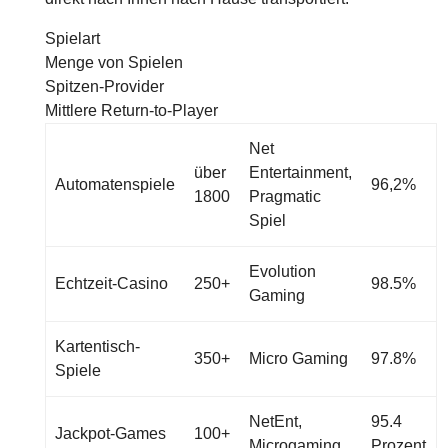
Spielart
Menge von Spielen
Spitzen-Provider
Mittlere Return-to-Player
Net
über
Entertainment,
Automatenspiele
96,2%
1800
Pragmatic
Spiel
Evolution
Echtzeit-Casino
250+
98.5%
Gaming
Kartentisch-
350+
Micro Gaming
97.8%
Spiele
NetEnt,
95.4
Jackpot-Games
100+
Microgaming
Prozent