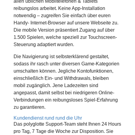
allen üblichen Mobiltelefonen & Tablets
reibungslos arbeitet. Keine App-Installation
notwendig – zugreifen Sie einfach über euren
Handy- Internet-Browser auf unsere Webseite zu.
Die mobile Version präsentiert Zugang auf über
1.500 Spielen, welche speziell zur Touchscreen-
Steuerung adaptiert wurden.
Die Navigierung ist selbsterklärend gestaltet,
sodass ihr rasch unter diversen Game-Kategorien
umschalten können. Jegliche Kontofunktionen,
einschließlich Ein- und Withdrawals, bleiben
mobil zugänglich. Jene Ladezeiten sind
angepasst, damit selbst bei niedrigeren Online-
Verbindungen ein reibungsloses Spiel-Erfahrung
zu garantieren.
Kundendienst rund rund die Uhr
Das polyglotte Support-Team steht Ihnen 24 Hours
pro Tag, 7 Tage die Woche zur Disposition. Sie