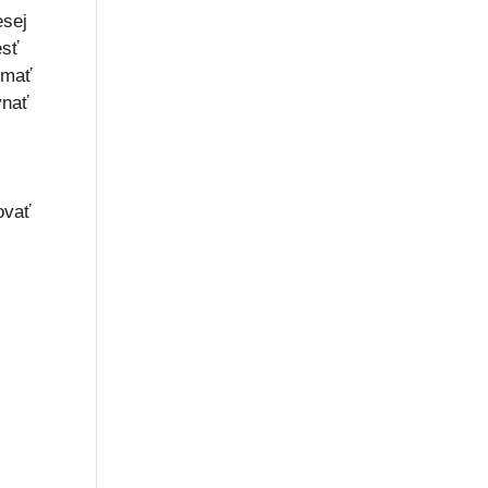
esej
esť
 mať
vnať
ovať