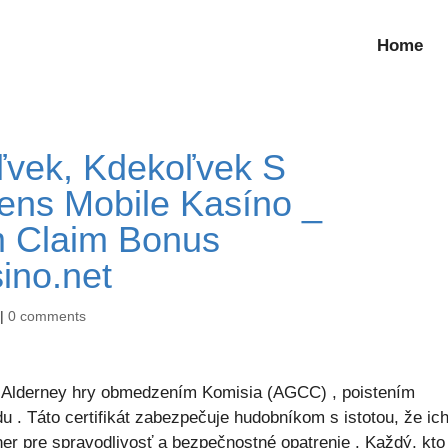
Home
ľvek, Kdekoľvek S
ns Mobile Kasíno _
um Claim Bonus
sino.net
|
0 comments
ou Alderney hry obmedzením Komisia (AGCC) , poistením
 . Táto certifikát zabezpečuje hudobníkom s istotou, že ic
ner pre spravodlivosť a bezpečnostné opatrenie . Každý, kto