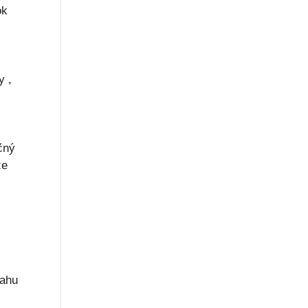
ok
y ,
o
čný
ze
sahu