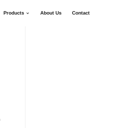
Products
About Us
Contact
h