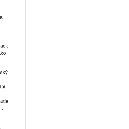
a.
back
ako
dský
fát
utie
 .