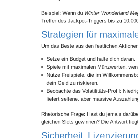
Beispiel: Wenn du
Winter Wonderland Me
Treffer des Jackpot‑Triggers bis zu 10.0
Strategien für maxima
Um das Beste aus den festlichen Aktione
Setze ein Budget und halte dich daran.
Spiele mit maximalen Münzwerten, wenn
Nutze Freispiele, die im Willkommensbo
dein Geld zu riskieren.
Beobachte das Volatilitäts‑Profil: Niedrig
liefert seltene, aber massive Auszahlun
Rhetorische Frage: Hast du jemals darüb
gleichen Slots gewinnen? Die Antwort liegt
Sicherheit, Lizenzieru