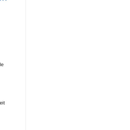
le
eit