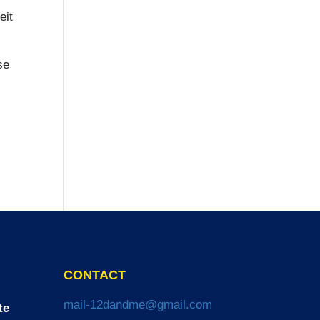
eit
se
CONTACT
mail-12dandme@gmail.com
te