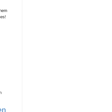
inem
zes!
n
en