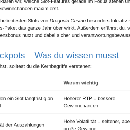
klären wir, welche Slot‑Features gerade im Fokus stehen u
 Gewinnchancen maximierst.
 beliebtesten Slots von
Dragonia Casino
besonders lukrativ 
‑Paket das ganze Jahr über wirkt. Außerdem erfährst du, 
mmensbonus nutzt und dabei sicher und verantwortungsbewus
ackpots – Was du wissen musst
hst, solltest du die Kernbegriffe verstehen:
Warum wichtig
en ein Slot langfristig an
Höherer RTP = bessere
t
Gewinnchancen
Hohe Volatilität = seltener, abe
ät der Auszahlungen
große Gewinne