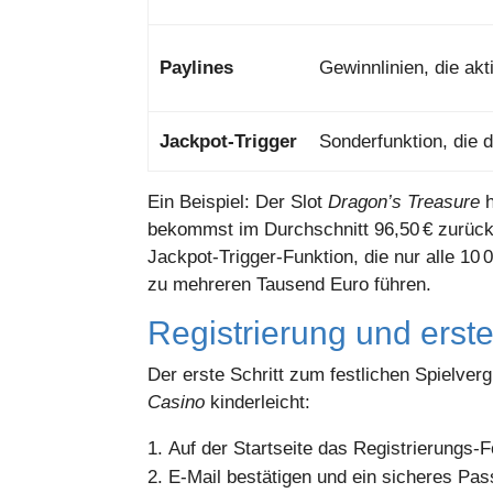
Paylines
Gewinnlinien, die ak
Jackpot‑Trigger
Sonderfunktion, die 
Ein Beispiel: Der Slot
Dragon’s Treasure
h
bekommst im Durchschnitt 96,50 € zurück,
Jackpot‑Trigger‑Funktion, die nur alle 10
zu mehreren Tausend Euro führen.
Registrierung und erste
Der erste Schritt zum festlichen Spielver
Casino
kinderleicht:
Auf der Startseite das Registrierungs‑F
E‑Mail bestätigen und ein sicheres Pas