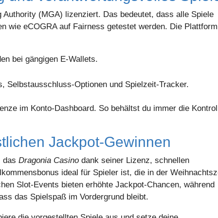
Authority (MGA) lizenziert. Das bedeutet, dass alle Spiele
ten wie eCOGRA auf Fairness getestet werden. Die Plattform
en bei gängigen E‑Wallets.
s, Selbstausschluss‑Optionen und Spielzeit‑Tracker.
tgrenze im Konto‑Dashboard. So behältst du immer die Kontrol
stlichen Jackpot‑Gewinnen
s das
Dragonia Casino
dank seiner Lizenz, schnellen
ommensbonus ideal für Spieler ist, die in der Weihnachtsz
chen Slot‑Events bieten erhöhte Jackpot‑Chancen, während
ass das Spielspaß im Vordergrund bleibt.
iere die vorgestellten Spiele aus und setze deine