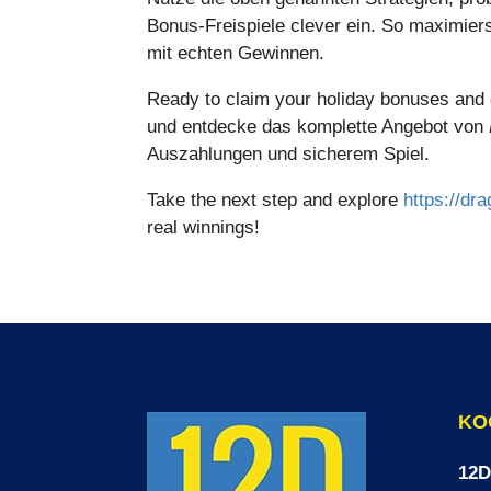
Bonus‑Freispiele clever ein. So maximiers
mit echten Gewinnen.
Ready to claim your holiday bonuses and 
und entdecke das komplette Angebot von
Auszahlungen und sicherem Spiel.
Take the next step and explore
https://dr
real winnings!
KO
12D