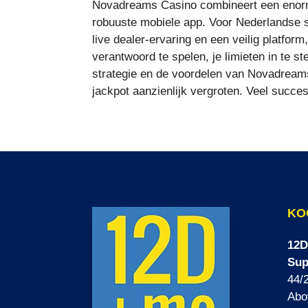
Novadreams Casino combineert een enorm 
robuuste mobiele app. Voor Nederlandse s
live dealer‑ervaring en een veilig platform
verantwoord te spelen, je limieten in te st
strategie en de voordelen van Novadream
jackpot aanzienlijk vergroten. Veel succe
KO
12D
Sup
44/2
Abo