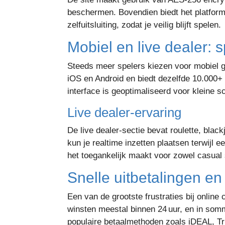
beschermen. Bovendien biedt het platform
zelfuitsluiting, zodat je veilig blijft spelen.
Mobiel en live dealer: 
Steeds meer spelers kiezen voor mobiel
iOS en Android en biedt dezelfde 10.000+ sp
interface is geoptimaliseerd voor kleine 
Live dealer‑ervaring
De live dealer‑sectie bevat roulette, blac
kun je realtime inzetten plaatsen terwijl 
het toegankelijk maakt voor zowel casual s
Snelle uitbetalingen e
Een van de grootste frustraties bij online
winsten meestal binnen 24 uur, en in somm
populaire betaalmethoden zoals iDEAL, Tru