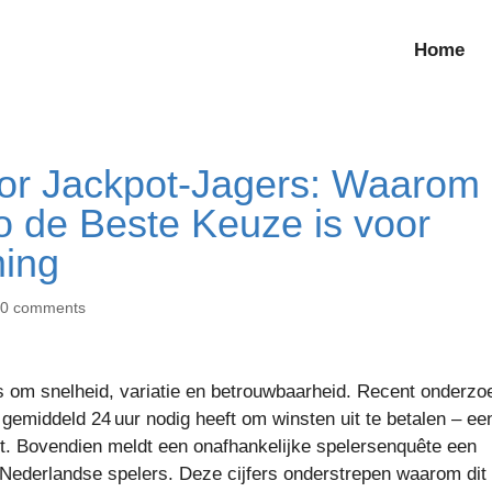
Home
oor Jackpot‑Jagers: Waarom
 de Beste Keuze is voor
ming
|
0 comments
es om snelheid, variatie en betrouwbaarheid. Recent onderzo
gemiddeld 24 uur nodig heeft om winsten uit te betalen – ee
kt. Bovendien meldt een onafhankelijke spelersenquête een
Nederlandse spelers. Deze cijfers onderstrepen waarom dit