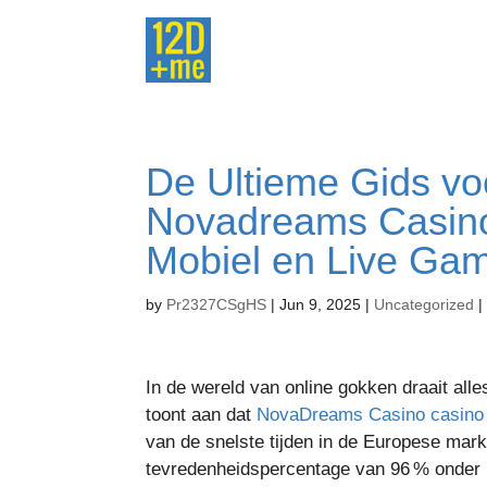
De Ultieme Gids v
Novadreams Casino
Mobiel en Live Ga
by
Pr2327CSgHS
|
Jun 9, 2025
|
Uncategorized
In de wereld van online gokken draait all
toont aan dat
NovaDreams Casino casino
van de snelste tijden in de Europese mar
tevredenheidspercentage van 96 % onder 