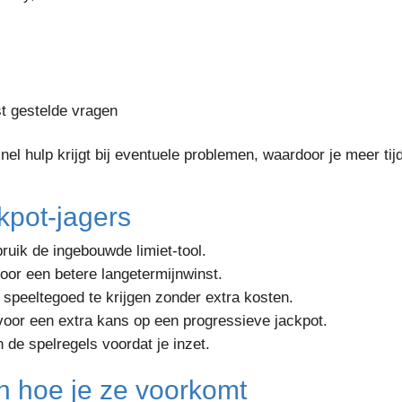
t gestelde vragen
nel hulp krijgt bij eventuele problemen, waardoor je meer tij
ckpot‑jagers
ruik de ingebouwde limiet‑tool.
oor een betere langetermijnwinst.
 speeltegoed te krijgen zonder extra kosten.
 voor een extra kans op een progressieve jackpot.
 de spelregels voordat je inzet.
n hoe je ze voorkomt