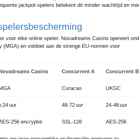
equente jackpot‑spelers betekent dit minder wachttijd en me
n spelersbescherming
or voor elke online speler. Novadreams Casino opereert ond
ity (MGA) en voldoet aan de strenge EU‑normen voor
Novadreams Casino
Concurrent A
Concurrent 
MGA
Curacao
UKGC
≤ 24 uur
48‑72 uur
24‑48 uur
AES‑256 encryptie
SSL‑128
AES‑256
tie om jouw persoonlijke en financiële gegevens te