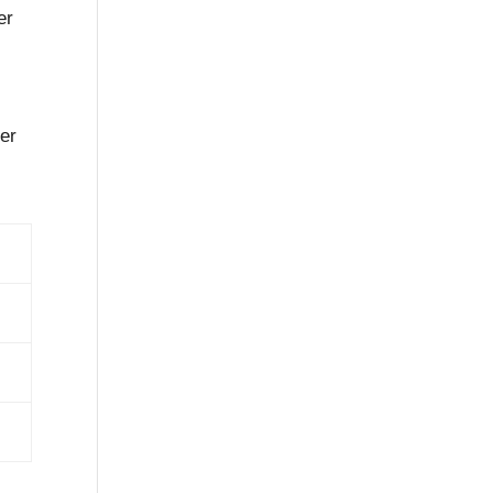
er
er
B