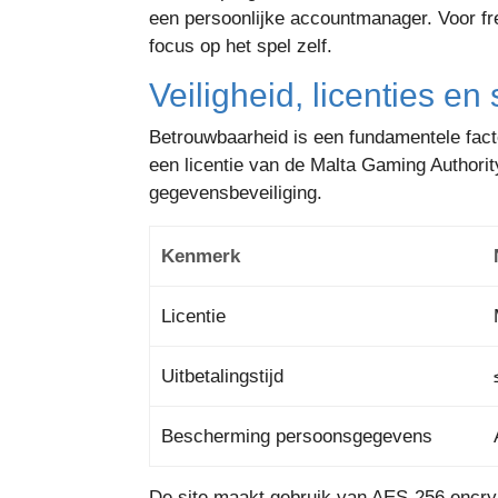
een persoonlijke accountmanager. Voor fr
focus op het spel zelf.
Veiligheid, licenties e
Betrouwbaarheid is een fundamentele fact
een licentie van de Malta Gaming Author
gegevensbeveiliging.
Kenmerk
Licentie
Uitbetalingstijd
Bescherming persoonsgegevens
De site maakt gebruik van AES‑256 encryp