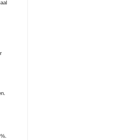
maal
r
en.
 %.