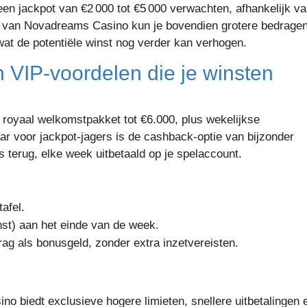
 een jackpot van €2 000 tot €5 000 verwachten, afhankelijk v
iet van Novadreams Casino kun je bovendien grotere bedrage
 wat de potentiële winst nog verder kan verhogen.
 VIP‑voordelen die je winsten
oyaal welkomstpakket tot €6.000, plus wekelijkse
ar voor jackpot‑jagers is de cashback‑optie van bijzonder
ies terug, elke week uitbetaald op je spelaccount.
tafel.
nst) aan het einde van de week.
g als bonusgeld, zonder extra inzetvereisten.
biedt exclusieve hogere limieten, snellere uitbetalingen 