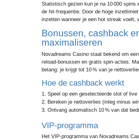
Statistisch gezien kun je na 10 000 spins
de hit‑frequentie. Door de hoge inzetlim
inzetten wanneer je een hot streak voelt,
Bonussen, cashback en
maximaliseren
Novadreams Casino staat bekend om een r
reload‑bonussen en gratis spin‑acties. Ma
belang: je krijgt tot 10 % van je nettoverl
Hoe de cashback werkt
Speel op een geselecteerde slot of live 
Bereken je nettoverlies (inleg minus wi
Ontvang automatisch 10 % van dat bedra
VIP‑programma
Het VIP‑programma van Novadreams Casino 