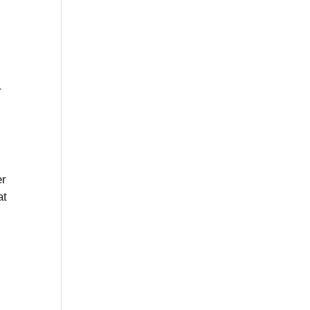
r
er
at