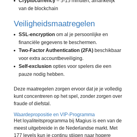
Cryptocurrency
– 5‑15 minuten, afhankelijk
van de blockchain
Veiligheidsmaatregelen
SSL‑encryption
om al je persoonlijke en
financiële gegevens te beschermen.
Two‑Factor Authentication (2FA)
beschikbaar
voor extra accountbeveiliging.
Self‑exclusion
opties voor spelers die een
pauze nodig hebben.
Deze maatregelen zorgen ervoor dat je je volledig
kunt concentreren op het spel, zonder zorgen over
fraude of diefstal.
Waardepropositie en VIP‑Programma
Het loyaliteitsprogramma bij Magius is een van de
meest uitgebreide in de Nederlandse markt. Met
177 levels kun je continu stijgen naar hogere