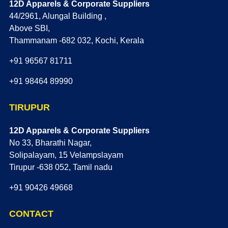
12D Apparels & Corporate Suppliers
44/2961, Alungal Building ,
Above SBI,
Thammanam -682 032, Kochi, Kerala
+91 96567 81711
+91 98464 89990
TIRUPUR
12D Apparels & Corporate Suppliers
No 33, Bharathi Nagar,
Solipalayam, 15 Velampslayam
Tirupur -638 052, Tamil nadu
+91 90426 49668
CONTACT