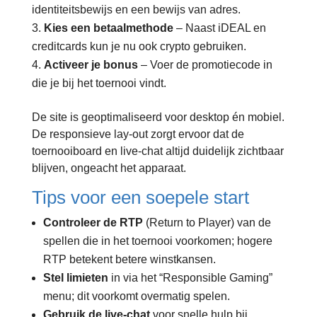
identiteitsbewijs en een bewijs van adres.
Kies een betaalmethode
– Naast iDEAL en
creditcards kun je nu ook crypto gebruiken.
Activeer je bonus
– Voer de promotiecode in
die je bij het toernooi vindt.
De site is geoptimaliseerd voor desktop én mobiel.
De responsieve lay‑out zorgt ervoor dat de
toernooiboard en live‑chat altijd duidelijk zichtbaar
blijven, ongeacht het apparaat.
Tips voor een soepele start
Controleer de RTP
(Return to Player) van de
spellen die in het toernooi voorkomen; hogere
RTP betekent betere winstkansen.
Stel limieten
in via het “Responsible Gaming”
menu; dit voorkomt overmatig spelen.
Gebruik de live‑chat
voor snelle hulp bij