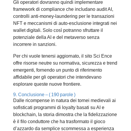
Gli operatori dovranno quindi implementare
framework di compliance che includano audit AI,
controlli anti‑money‑laundering per le transazioni
NFT e meccanismi di auto‑esclusione integrati nei
wallet digitali. Solo così potranno sfruttare il
potenziale della AI e del metaverso senza
incorrere in sanzioni.
Per chi vuole tenersi aggiornato, il sito Sci Ence
offre risorse neutre su normativa, sicurezza e trend
emergenti, fornendo un punto di riferimento
affidabile per gli operatori che intendevano
esplorare queste nuove frontiere.
9. Conclusione – ( 190 parole )
Dalle ricompense in natura dei tornei medievali ai
sofisticati programmi di loyalty basati su AI e
blockchain, la storia dimostra che la fidelizzazione
è il filo conduttore che ha trasformato il gioco
d’azzardo da semplice scommessa a esperienza