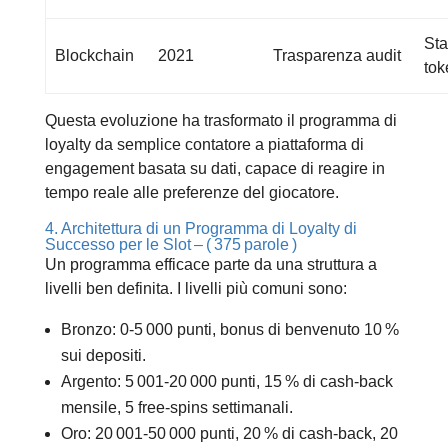
Sta
Blockchain
2021
Trasparenza audit
tok
Questa evoluzione ha trasformato il programma di
loyalty da semplice contatore a piattaforma di
engagement basata su dati, capace di reagire in
tempo reale alle preferenze del giocatore.
4. Architettura di un Programma di Loyalty di
Successo per le Slot – ( 375 parole )
Un programma efficace parte da una struttura a
livelli ben definita. I livelli più comuni sono:
Bronzo: 0‑5 000 punti, bonus di benvenuto 10 %
sui depositi.
Argento: 5 001‑20 000 punti, 15 % di cash‑back
mensile, 5 free‑spins settimanali.
Oro: 20 001‑50 000 punti, 20 % di cash‑back, 20