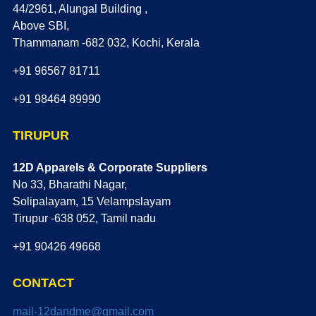
44/2961, Alungal Building ,
Above SBI,
Thammanam -682 032, Kochi, Kerala
+91 96567 81711
+91 98464 89990
TIRUPUR
12D Apparels & Corporate Suppliers
No 33, Bharathi Nagar,
Solipalayam, 15 Velampslayam
Tirupur -638 052, Tamil nadu
+91 90426 49668
CONTACT
mail-12dandme@gmail.com