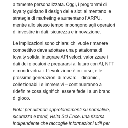
altamente personalizzata. Oggi, i programmi di
loyalty guidano il design delle slot, alimentano le
strategie di marketing e aumentano l’ARPU,
mentre allo stesso tempo impongono agli operatori
di investire in dati, sicurezza e innovazione.
Le implicazioni sono chiare: chi vuole rimanere
competitivo deve adottare una piattaforma di
loyalty solida, integrare API veloci, valorizzare i
dati dei giocatori e prepararsi al futuro con AI, NFT
e mondi virtuali. L’evoluzione è in corso, e le
prossime generazioni di reward – dinamici,
collezionabili e immersivi – continueranno a
ridefinire cosa significhi essere fedeli a un brand
di gioco.
Nota: per ulteriori approfondimenti su normative,
sicurezza e trend, visita Sci Ence, una risorsa
indipendente che raccoglie informazioni utili per