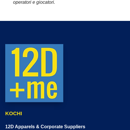
operatori e giocatori.
KOCHI
12D Apparels & Corporate Suppliers