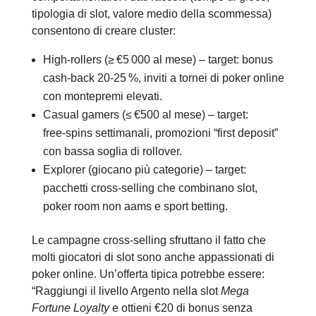
tipologia di slot, valore medio della scommessa)
consentono di creare cluster:
High‑rollers (≥ €5 000 al mese) – target: bonus
cash‑back 20‑25 %, inviti a tornei di poker online
con montepremi elevati.
Casual gamers (≤ €500 al mese) – target:
free‑spins settimanali, promozioni “first deposit”
con bassa soglia di rollover.
Explorer (giocano più categorie) – target:
pacchetti cross‑selling che combinano slot,
poker room non aams e sport betting.
Le campagne cross‑selling sfruttano il fatto che
molti giocatori di slot sono anche appassionati di
poker online. Un’offerta tipica potrebbe essere:
“Raggiungi il livello Argento nella slot
Mega
Fortune Loyalty
e ottieni €20 di bonus senza