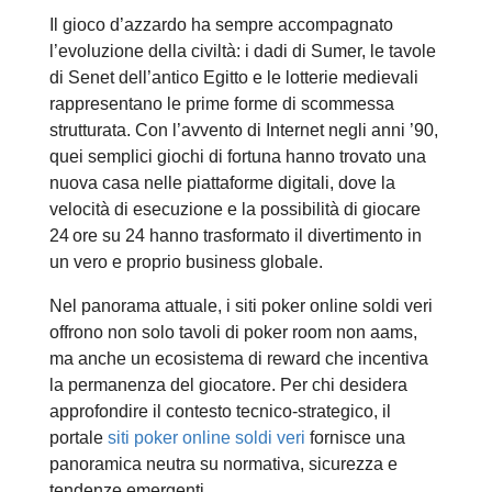
Il gioco d’azzardo ha sempre accompagnato
l’evoluzione della civiltà: i dadi di Sumer, le tavole
di Senet dell’antico Egitto e le lotterie medievali
rappresentano le prime forme di scommessa
strutturata. Con l’avvento di Internet negli anni ’90,
quei semplici giochi di fortuna hanno trovato una
nuova casa nelle piattaforme digitali, dove la
velocità di esecuzione e la possibilità di giocare
24 ore su 24 hanno trasformato il divertimento in
un vero e proprio business globale.
Nel panorama attuale, i siti poker online soldi veri
offrono non solo tavoli di poker room non aams,
ma anche un ecosistema di reward che incentiva
la permanenza del giocatore. Per chi desidera
approfondire il contesto tecnico‑strategico, il
portale
siti poker online soldi veri
fornisce una
panoramica neutra su normativa, sicurezza e
tendenze emergenti.