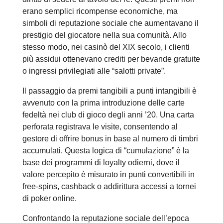
erano semplici ricompense economiche, ma
simboli di reputazione sociale che aumentavano il
prestigio del giocatore nella sua comunità. Allo
stesso modo, nei casinò del XIX secolo, i clienti
più assidui ottenevano crediti per bevande gratuite
o ingressi privilegiati alle “salotti private”.
Il passaggio da premi tangibili a punti intangibili è
avvenuto con la prima introduzione delle carte
fedeltà nei club di gioco degli anni ’20. Una carta
perforata registrava le visite, consentendo al
gestore di offrire bonus in base al numero di timbri
accumulati. Questa logica di “cumulazione” è la
base dei programmi di loyalty odierni, dove il
valore percepito è misurato in punti convertibili in
free‑spins, cashback o addirittura accessi a tornei
di poker online.
Confrontando la reputazione sociale dell’epoca