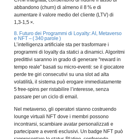
abbandono (churn) di almeno il 8 % e di
aumentare il valore medio del cliente (LTV) di
1,3‑1,5 ×.
8. Futuro dei Programmi di Loyalty: AI, Metaverso
e NFT – ( 340 parole )
L’intelligenza artificiale sta per trasformare i
programmi di loyalty da statici a dinamici. Algoritmi
predittivi saranno in grado di generare “reward in
tempo reale” basati su micro‑eventi: se il giocatore
perde tre giri consecutivi su una slot ad alta
volatilità, il sistema può erogare immediatamente
5 free‑spins per ristabilire l’interesse, senza
passare per un ciclo di email.
Nel metaverso, gli operatori stanno costruendo
lounge virtuali NFT dove i membri possono
incontrarsi, scambiare avatar personalizzati e
partecipare a eventi esclusivi. Un badge NFT può
rappresentare lo status Platino, conferendo