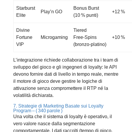
Starburst
Bonus Burst
Play’n GO
+12 %
Elite
(10 % punti)
Divine
Tiered
Fortune
Microgaming
Free‑Spins
+10 %
VIP
(bronzo‑platino)
L’integrazione richiede collaborazione tra i team di
sviluppo del gioco e gli ingegneri di loyalty: le API
devono fornire dati di livello in tempo reale, mentre
il motore di gioco deve gestire le logiche di
attivazione senza compromettere il RTP né la
volatilità dichiarata.
7. Strategie di Marketing Basate sui Loyalty
Program – ( 340 parole )
Una volta che il sistema di loyalty è operativo, il
vero valore nasce dalla segmentazione
comportamentale. I dati raccolti (tempo di gioco,