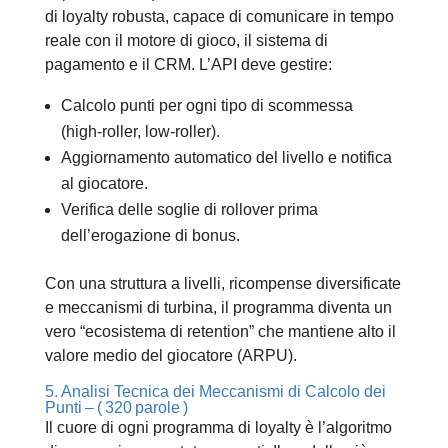
di loyalty robusta, capace di comunicare in tempo
reale con il motore di gioco, il sistema di
pagamento e il CRM. L’API deve gestire:
Calcolo punti per ogni tipo di scommessa
(high‑roller, low‑roller).
Aggiornamento automatico del livello e notifica
al giocatore.
Verifica delle soglie di rollover prima
dell’erogazione di bonus.
Con una struttura a livelli, ricompense diversificate
e meccanismi di turbina, il programma diventa un
vero “ecosistema di retention” che mantiene alto il
valore medio del giocatore (ARPU).
5. Analisi Tecnica dei Meccanismi di Calcolo dei
Punti – ( 320 parole )
Il cuore di ogni programma di loyalty è l’algoritmo