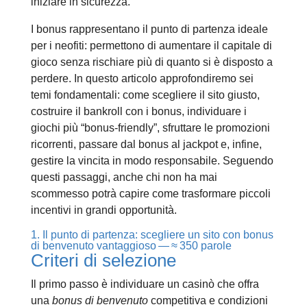
iniziare in sicurezza.
I bonus rappresentano il punto di partenza ideale
per i neofiti: permettono di aumentare il capitale di
gioco senza rischiare più di quanto si è disposto a
perdere. In questo articolo approfondiremo sei
temi fondamentali: come scegliere il sito giusto,
costruire il bankroll con i bonus, individuare i
giochi più “bonus‑friendly”, sfruttare le promozioni
ricorrenti, passare dal bonus al jackpot e, infine,
gestire la vincita in modo responsabile. Seguendo
questi passaggi, anche chi non ha mai
scommesso potrà capire come trasformare piccoli
incentivi in grandi opportunità.
1. Il punto di partenza: scegliere un sito con bonus
di benvenuto vantaggioso — ≈ 350 parole
Criteri di selezione
Il primo passo è individuare un casinò che offra
una
bonus di benvenuto
competitiva e condizioni