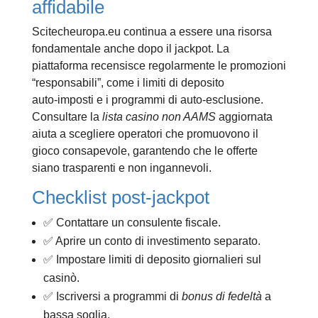
affidabile
Scitecheuropa.eu continua a essere una risorsa
fondamentale anche dopo il jackpot. La
piattaforma recensisce regolarmente le promozioni
“responsabili”, come i limiti di deposito
auto‑imposti e i programmi di auto‑esclusione.
Consultare la
lista casino non AAMS
aggiornata
aiuta a scegliere operatori che promuovono il
gioco consapevole, garantendo che le offerte
siano trasparenti e non ingannevoli.
Checklist post‑jackpot
✅ Contattare un consulente fiscale.
✅ Aprire un conto di investimento separato.
✅ Impostare limiti di deposito giornalieri sul
casinò.
✅ Iscriversi a programmi di
bonus di fedeltà
a
bassa soglia.