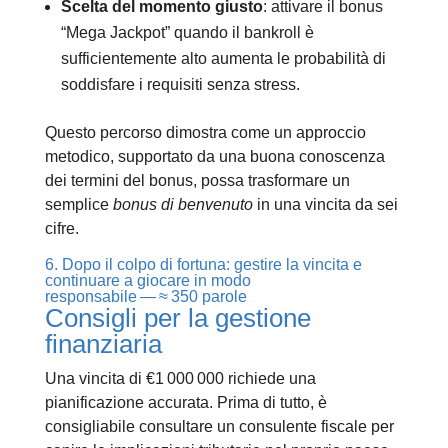
Scelta del momento giusto
: attivare il bonus
“Mega Jackpot” quando il bankroll è
sufficientemente alto aumenta le probabilità di
soddisfare i requisiti senza stress.
Questo percorso dimostra come un approccio
metodico, supportato da una buona conoscenza
dei termini del bonus, possa trasformare un
semplice
bonus di benvenuto
in una vincita da sei
cifre.
6. Dopo il colpo di fortuna: gestire la vincita e
continuare a giocare in modo
responsabile — ≈ 350 parole
Consigli per la gestione
finanziaria
Una vincita di €1 000 000 richiede una
pianificazione accurata. Prima di tutto, è
consigliabile consultare un consulente fiscale per