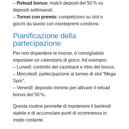
–
Reload bonus
: match deposit del 50 % su
depositi settimanali.
–
Tornei con premio
: competizioni su slot o
giochi da tavolo con montepremi condivisi.
Pianificazione della
partecipazione
Per non disperdere le risorse, è consigliabile
impostare un calendario di gioco. Ad esempio:
– Lunedì: controllo del
cashback
e ritiro del bonus.
– Mercoledì: partecipazione al torneo di slot “Mega
Spin”.
– Venerdì: deposito minimo per attivare il reload
bonus del 50 %.
Questa routine permette di mantenere il bankroll
stabile e di accumulare punti di scommessa in
modo costante.