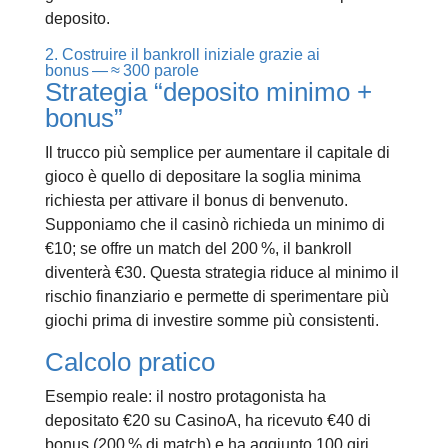
deposito.
2. Costruire il bankroll iniziale grazie ai
bonus — ≈ 300 parole
Strategia “deposito minimo +
bonus”
Il trucco più semplice per aumentare il capitale di
gioco è quello di depositare la soglia minima
richiesta per attivare il bonus di benvenuto.
Supponiamo che il casinò richieda un minimo di
€10; se offre un match del 200 %, il bankroll
diventerà €30. Questa strategia riduce al minimo il
rischio finanziario e permette di sperimentare più
giochi prima di investire somme più consistenti.
Calcolo pratico
Esempio reale: il nostro protagonista ha
depositato €20 su CasinoA, ha ricevuto €40 di
bonus (200 % di match) e ha aggiunto 100 giri