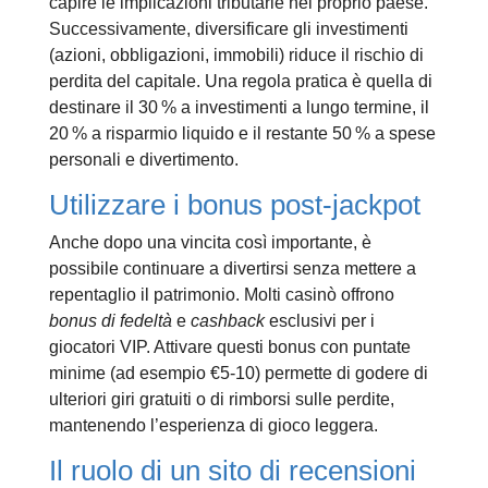
capire le implicazioni tributarie nel proprio paese.
Successivamente, diversificare gli investimenti
(azioni, obbligazioni, immobili) riduce il rischio di
perdita del capitale. Una regola pratica è quella di
destinare il 30 % a investimenti a lungo termine, il
20 % a risparmio liquido e il restante 50 % a spese
personali e divertimento.
Utilizzare i bonus post‑jackpot
Anche dopo una vincita così importante, è
possibile continuare a divertirsi senza mettere a
repentaglio il patrimonio. Molti casinò offrono
bonus di fedeltà
e
cashback
esclusivi per i
giocatori VIP. Attivare questi bonus con puntate
minime (ad esempio €5‑10) permette di godere di
ulteriori giri gratuiti o di rimborsi sulle perdite,
mantenendo l’esperienza di gioco leggera.
Il ruolo di un sito di recensioni