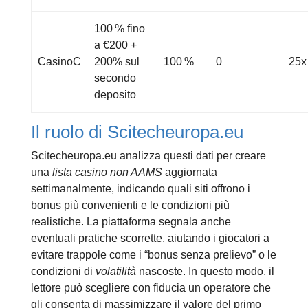
100 % fino
a €200 +
CasinoC
200% sul
100 %
0
25x
secondo
deposito
Il ruolo di Scitecheuropa.eu
Scitecheuropa.eu analizza questi dati per creare
una
lista casino non AAMS
aggiornata
settimanalmente, indicando quali siti offrono i
bonus più convenienti e le condizioni più
realistiche. La piattaforma segnala anche
eventuali pratiche scorrette, aiutando i giocatori a
evitare trappole come i “bonus senza prelievo” o le
condizioni di
volatilità
nascoste. In questo modo, il
lettore può scegliere con fiducia un operatore che
gli consenta di massimizzare il valore del primo