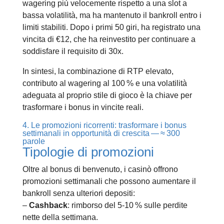
wagering più velocemente rispetto a una slot a
bassa volatilità, ma ha mantenuto il bankroll entro i
limiti stabiliti. Dopo i primi 50 giri, ha registrato una
vincita di €12, che ha reinvestito per continuare a
soddisfare il requisito di 30x.
In sintesi, la combinazione di RTP elevato,
contributo al wagering al 100 % e una volatilità
adeguata al proprio stile di gioco è la chiave per
trasformare i bonus in vincite reali.
4. Le promozioni ricorrenti: trasformare i bonus
settimanali in opportunità di crescita — ≈ 300
parole
Tipologie di promozioni
Oltre al bonus di benvenuto, i casinò offrono
promozioni settimanali che possono aumentare il
bankroll senza ulteriori depositi:
–
Cashback
: rimborso del 5‑10 % sulle perdite
nette della settimana.