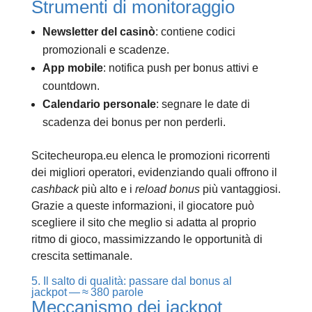
Strumenti di monitoraggio
Newsletter del casinò
: contiene codici
promozionali e scadenze.
App mobile
: notifica push per bonus attivi e
countdown.
Calendario personale
: segnare le date di
scadenza dei bonus per non perderli.
Scitecheuropa.eu elenca le promozioni ricorrenti
dei migliori operatori, evidenziando quali offrono il
cashback
più alto e i
reload bonus
più vantaggiosi.
Grazie a queste informazioni, il giocatore può
scegliere il sito che meglio si adatta al proprio
ritmo di gioco, massimizzando le opportunità di
crescita settimanale.
5. Il salto di qualità: passare dal bonus al
jackpot — ≈ 380 parole
Meccanismo dei jackpot