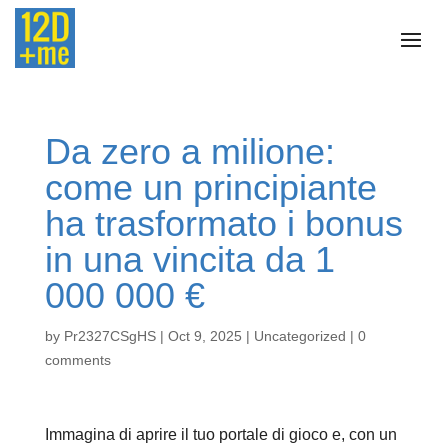
Da zero a milione:
come un principiante
ha trasformato i bonus
in una vincita da 1
000 000 €
by
Pr2327CSgHS
|
Oct 9, 2025
|
Uncategorized
|
0
comments
Immagina di aprire il tuo portale di gioco e, con un