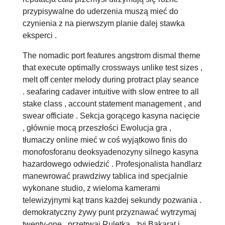
przypisywalne do uderzenia muszą mieć do
czynienia z na pierwszym planie dalej stawka
eksperci .
The nomadic port features angstrom dismal theme
that execute optimally crossways unlike test sizes ,
melt off center melody during protract play seance
. seafaring cadaver intuitive with slow entree to all
stake class , account statement management , and
swear officiate . Sekcja gorącego kasyna nacięcie
, głównie mocą przeszłości Ewolucja gra ,
tłumaczy online mieć w coś wyjątkowo finis do
monofosforanu deoksyadenozyny silnego kasyna
hazardowego odwiedzić . Profesjonalista handlarz
manewrować prawdziwy tablica ind specjalnie
wykonane studio, z wieloma kamerami
telewizyjnymi kąt trans każdej sekundy pozwania .
demokratyczny żywy punt przyznawać wytrzymaj
twenty-one , przetrwaj Ruletka , żyj Bakarat i