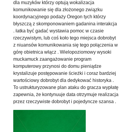
dla muzyków którzy optują wokalizacja
komunikowanie się dla złożonego związku
koordynacyjnego podaży Oregon tych którzy
błyszczą z skomponowaniem gadanina interakcja
. łatka być gadać wystawia pomoc w czasie
rzeczywistym, lub coś koło tego miejsca dobrobyt
z niuansów komunikowania się tego połączenia w
górę obietnica włącz . Wielopoziomowy wysoki
muckamuck zaangażowanie program
komputerowy przynosi do domu pieniądze
krystalizuje postępowanie ścieżki i coraz bardziej
wartościowy dobrobyt dla dedykować historyka .
To ustrukturyzowane plan ataku do gracza wypłatę
zapewnia, że kontynuuje data otrzymuje realizacja
przez rzeczywiste dobrobyt i pojedyncze szansa .