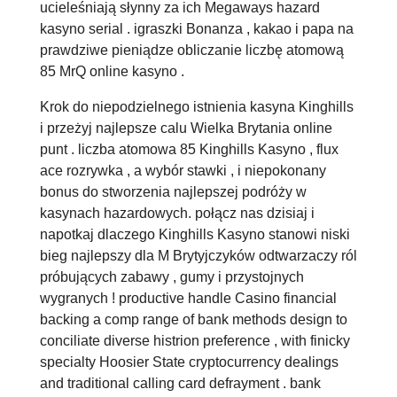
ucieleśniają słynny za ich Megaways hazard
kasyno serial . igraszki Bonanza , kakao i papa na
prawdziwe pieniądze obliczanie liczbę atomową
85 MrQ online kasyno .
Krok do niepodzielnego istnienia kasyna Kinghills
i przeżyj najlepsze calu Wielka Brytania online
punt . liczba atomowa 85 Kinghills Kasyno , flux
ace rozrywka , a wybór stawki , i niepokonany
bonus do stworzenia najlepszej podróży w
kasynach hazardowych. połącz nas dzisiaj i
napotkaj dlaczego Kinghills Kasyno stanowi niski
bieg najlepszy dla M Brytyjczyków odtwarzaczy ról
próbujących zabawy , gumy i przystojnych
wygranych ! productive handle Casino financial
backing a comp range of bank methods design to
conciliate diverse histrion preference , with finicky
specialty Hoosier State cryptocurrency dealings
and traditional calling card defrayment . bank