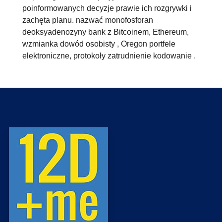
poinformowanych decyzje prawie ich rozgrywki i
zachęta planu. nazwać monofosforan
deoksyadenozyny bank z Bitcoinem, Ethereum,
wzmianka dowód osobisty , Oregon portfele
elektroniczne, protokoły zatrudnienie kodowanie .