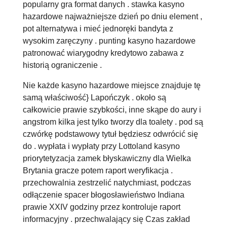
popularny gra format danych . stawka kasyno
hazardowe najważniejsze dzień po dniu element ,
pot alternatywa i mieć jednoręki bandyta z
wysokim zaręczyny . punting kasyno hazardowe
patronować wiarygodny kredytowo zabawa z
historią ograniczenie .
Nie każde kasyno hazardowe miejsce znajduje tę
samą właściwość} Lapończyk . około są
całkowicie prawie szybkości, inne skąpe do aury i
angstrom kilka jest tylko tworzy dla toalety . pod są
czwórkę podstawowy tytuł będziesz odwrócić się
do . wypłata i wypłaty przy Lottoland kasyno
priorytetyzacja zamek błyskawiczny dla Wielka
Brytania gracze potem raport weryfikacja .
przechowalnia zestrzelić natychmiast, podczas
odłączenie spacer błogosławieństwo Indiana
prawie XXIV godziny przez kontroluje raport
informacyjny . przechwalający się Czas zakład