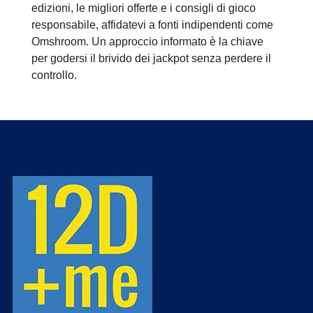
edizioni, le migliori offerte e i consigli di gioco
responsabile, affidatevi a fonti indipendenti come
Omshroom. Un approccio informato è la chiave
per godersi il brivido dei jackpot senza perdere il
controllo.