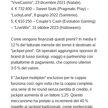
“VivaCasino”, 23 dicembre 2021 (Natale).
€ 732 400 – Sweet Slots (Pragmatic Play) –
“LuckyLand”, 8 giugno 2022 (Sanremo).
€ 610 250 – Couple’s Cash (Evolution Gaming)
– “LiveWin”, 31 ottobre 2023 (Halloween).
Come vengono finanziati questi premi? In media il
12 % del fatturato mensile dei tornei è destinato al
“jackpot pool”. Gli operatori aggiungono sponsor di
brand di lusso (orologi, viaggi) e partnership con
piattaforme di pagamento, che coprono ulteriori
3‑5 % del valore.
Il “Jackpot multiplier” esclusivo per le coppie
funziona così: ogni volta che la coppia completa
una serie di tre round senza perdita di credito, il
jackpot aumenta di un fattore 1,25. Questo
meccanismo ha portato a incrementi del 40 %
rispetto ai jackpot tradizionali, come evidenziato