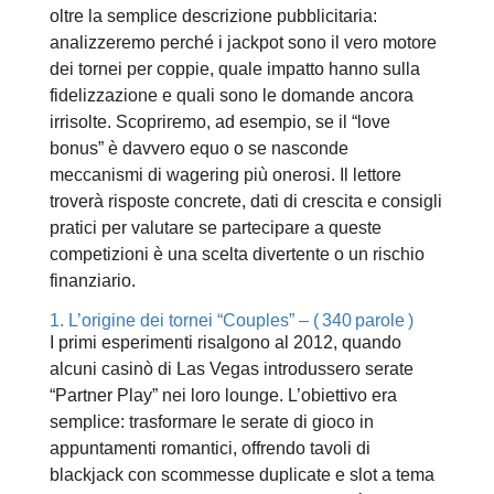
oltre la semplice descrizione pubblicitaria:
analizzeremo perché i jackpot sono il vero motore
dei tornei per coppie, quale impatto hanno sulla
fidelizzazione e quali sono le domande ancora
irrisolte. Scopriremo, ad esempio, se il “love
bonus” è davvero equo o se nasconde
meccanismi di wagering più onerosi. Il lettore
troverà risposte concrete, dati di crescita e consigli
pratici per valutare se partecipare a queste
competizioni è una scelta divertente o un rischio
finanziario.
1. L’origine dei tornei “Couples” – ( 340 parole )
I primi esperimenti risalgono al 2012, quando
alcuni casinò di Las Vegas introdussero serate
“Partner Play” nei loro lounge. L’obiettivo era
semplice: trasformare le serate di gioco in
appuntamenti romantici, offrendo tavoli di
blackjack con scommesse duplicate e slot a tema