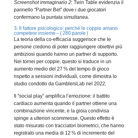
Screenshot immaginario 2
: Twin Table evidenzia il
pannello “Partner Bet” dove i due giocatori
confermano la puntata simultanea.
3. Il fattore psicologico: perché le coppie amano
competere insieme – ( 280 parole )
La teoria della co‑efficacia suggerisce che le
persone credono di poter raggiungere obiettivi più
ambiziosi quando hanno un partner di supporto.
Nei tornei per coppie, questo si traduce in un
aumento medio del 27 % del tempo di gioco
rispetto a sessioni individuali, come dimostra lo
studio condotto da GamblersLab nel 2022.
Il “social play” amplifica l’emozione: il battito
cardiaco aumenta quando il partner ottiene una
combinazione vincente, e la gioia condivisa
spinge a ulteriori scommesse. Questo effetto è
stato misurato con tracciatori biometrici, che hanno
registrato una media di 12 % di incremento del