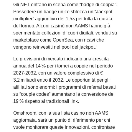
Gli NFT entrano in scena come “badge di coppia”.
Possedere un badge unico sblocca un “Jackpot
multiplier” aggiuntivo del 1,5× per tutta la durata
del torneo. Alcuni casinò non AAMS hanno già
sperimentato collezioni di cuori digitali, venduti su
marketplace come OpenSea, con ricavi che
vengono reinvestiti nel pool del jackpot.
Le previsioni di mercato indicano una crescita
annua del 14 % per i tornei a coppie nel periodo
2027‑2032, con un valore complessivo di €
3,2 miliardi entro il 2032. Le opportunità per gli
affiliati sono enormi: i programmi di referral basati
su “couple codes” aumentano la conversione del
19 % rispetto ai tradizionali link.
Omshroom, con la sua lista casino non AAMS
aggiornata, sarà un punto di riferimento per chi
vuole monitorare queste innovazioni, confrontare