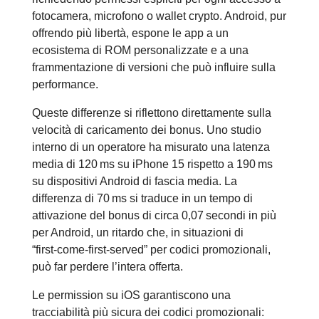
fotocamera, microfono o wallet crypto. Android, pur
offrendo più libertà, espone le app a un
ecosistema di ROM personalizzate e a una
frammentazione di versioni che può influire sulla
performance.
Queste differenze si riflettono direttamente sulla
velocità di caricamento dei bonus. Uno studio
interno di un operatore ha misurato una latenza
media di 120 ms su iPhone 15 rispetto a 190 ms
su dispositivi Android di fascia media. La
differenza di 70 ms si traduce in un tempo di
attivazione del bonus di circa 0,07 secondi in più
per Android, un ritardo che, in situazioni di
“first‑come‑first‑served” per codici promozionali,
può far perdere l’intera offerta.
Le permission su iOS garantiscono una
tracciabilità più sicura dei codici promozionali: