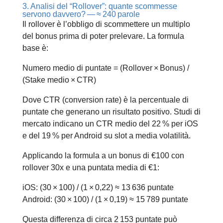
3. Analisi del “Rollover”: quante scommesse
servono davvero? — ≈ 240 parole
Il rollover è l’obbligo di scommettere un multiplo
del bonus prima di poter prelevare. La formula
base è:
Numero medio di puntate = (Rollover × Bonus) /
(Stake medio × CTR)
Dove CTR (conversion rate) è la percentuale di
puntate che generano un risultato positivo. Studi di
mercato indicano un CTR medio del 22 % per iOS
e del 19 % per Android su slot a media volatilità.
Applicando la formula a un bonus di €100 con
rollover 30x e una puntata media di €1:
iOS: (30 × 100) / (1 × 0,22) ≈ 13 636 puntate
Android: (30 × 100) / (1 × 0,19) ≈ 15 789 puntate
Questa differenza di circa 2 153 puntate può