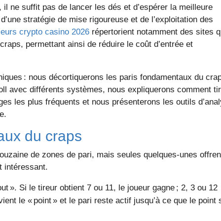
 il ne suffit pas de lancer les dés et d’espérer la meilleure
 d’une stratégie de mise rigoureuse et de l’exploitation des
leurs crypto casino 2026
répertorient notamment des sites q
raps, permettant ainsi de réduire le coût d’entrée et
chniques : nous décortiquerons les paris fondamentaux du cra
ll avec différents systèmes, nous expliquerons comment tir
èges les plus fréquents et nous présenterons les outils d’ana
e.
aux du craps
douzaine de zones de pari, mais seules quelques‑unes offren
 intéressant.
t ». Si le tireur obtient 7 ou 11, le joueur gagne ; 2, 3 ou 12
ient le « point » et le pari reste actif jusqu’à ce que le point 