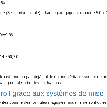
8 %.
 (3 × la mise initiale), chaque pari gagnant rapporte 5 € + 
 ≈ 9,86.
14 ≈ 50,7 €.
ransforme un pari déjà solide en une véritable source de pro
sant pour absorber les fluctuations.
kroll grâce aux systèmes de mise
ntés comme des formules magiques, mais ils ne sont utiles