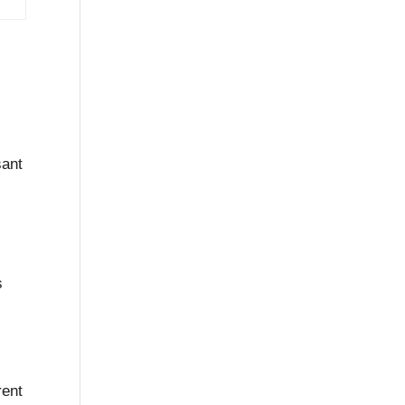
sant
s
rent