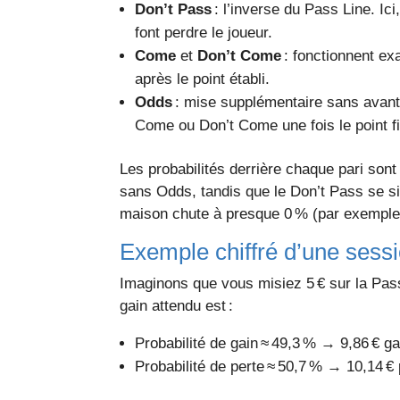
Don’t Pass
: l’inverse du Pass Line. Ic
font perdre le joueur.
Come
et
Don’t Come
: fonctionnent e
après le point établi.
Odds
: mise supplémentaire sans avant
Come ou Don’t Come une fois le point f
Les probabilités derrière chaque pari so
sans Odds, tandis que le Don’t Pass se si
maison chute à presque 0 % (par exemple,
Exemple chiffré d’une sess
Imaginons que vous misiez 5 € sur la Pas
gain attendu est :
Probabilité de gain ≈ 49,3 % → 9,86 € g
Probabilité de perte ≈ 50,7 % → 10,14 €