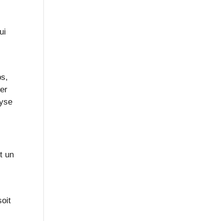
ui
ps,
er
lyse
t un
soit