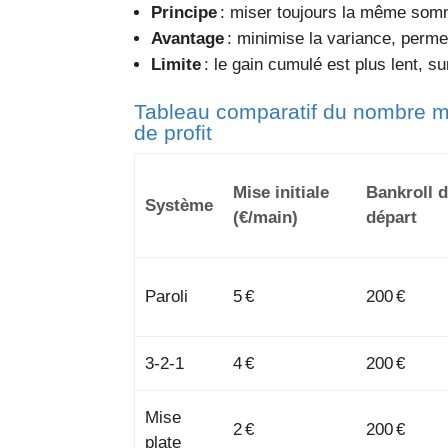
Principe
: miser toujours la même somm
Avantage
: minimise la variance, permet
Limite
: le gain cumulé est plus lent, s
Tableau comparatif du nombre m
de profit
Mise initiale
Bankroll 
Système
(€/main)
départ
Paroli
5 €
200 €
3‑2‑1
4 €
200 €
Mise
2 €
200 €
plate