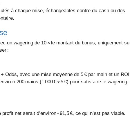
.
mulés à chaque mise, échangeables contre du cash ou des
ntaire.
ise
ec un wagering de 10 × le montant du bonus, uniquement su
ser :
ne + Odds, avec une mise moyenne de 5 € par main et un ROI
viron 200 mains (1 000 € ÷ 5 €) pour satisfaire le wagering.
 profit net serait d’environ ‑ 91,5 €, ce qui n’est pas viable.