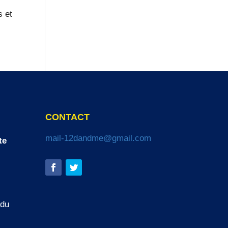
s et
CONTACT
mail-12dandme@gmail.com
te
adu