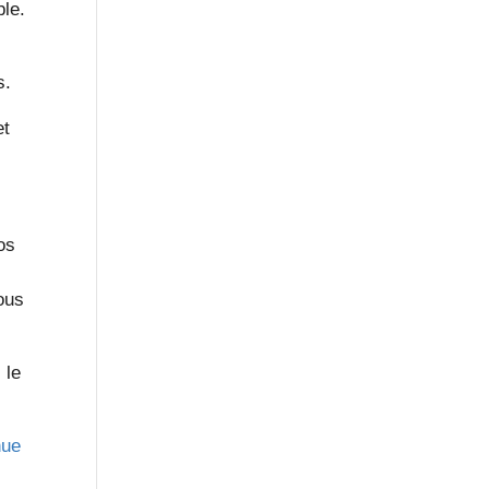
ple.
s.
et
os
ous
 le
nue