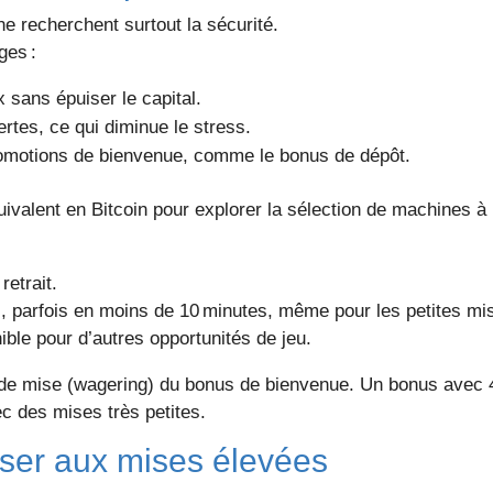
ne recherchent surtout la sécurité.
ges :
x sans épuiser le capital.
ertes, ce qui diminue le stress.
romotions de bienvenue, comme le bonus de dépôt.
valent en Bitcoin pour explorer la sélection de machines à
retrait.
s, parfois en moins de 10 minutes, même pour les petites mi
ible pour d’autres opportunités de jeu.
s de mise (wagering) du bonus de bienvenue. Un bonus avec 
vec des mises très petites.
er aux mises élevées