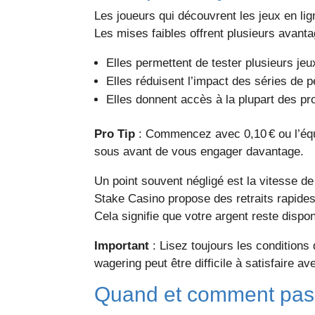
Les joueurs qui découvrent les jeux en lig
Les mises faibles offrent plusieurs avanta
Elles permettent de tester plusieurs jeu
Elles réduisent l’impact des séries de p
Elles donnent accès à la plupart des p
Pro Tip
: Commencez avec 0,10 € ou l’équi
sous avant de vous engager davantage.
Un point souvent négligé est la vitesse de 
Stake Casino propose des retraits rapide
Cela signifie que votre argent reste dispon
Important
: Lisez toujours les condition
wagering peut être difficile à satisfaire a
Quand et comment pass