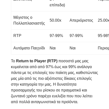
επίπεδα)
Μέγιστος ο
50.00x
Απεριόριστος
25.00
Πολλαπλασιαστής
RTP
97-99%
97-99%
95-9
Αυτόματο Παιχνίδι
Ναι
Ναι
Περιο
Το
Return to Player (RTP)
ποσοστό μας μας
κυμαίνεται από από 97% έως και 99% ανάλογα
πάντα με τις επιλογές του παίκτη μας, καθιστώντας
μας μία από τις πιο αξιόπιστες δίκαιες επιλογές
στην κατηγορία την μας. Η δυνατότητα
προσαρμογής του ρίσκου σε πραγματικό και
ζωντανό χρόνο παρέχει ευελιξία που που λείπει
από πολλά ανταγωνιστικά τα προϊόντα.