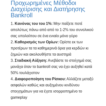
Προχωρημένες Μέθοδοι
Διαχείρισης και Διατήρησης
Bankroll
Κανόνας του του 1%:
Μην παίξετε ποτέ
απολύτως πάνω από από το 1-2% του συνολικού
σας υπολοίπου σε ένα ενιαίο μόνο γύρο
Καθορισμός των Ορίων:
Ορίστε εκ των
προτέρων τα τα καθημερινά όρια για κερδών κι
ζημιών και ακολουθήστε τα αυστηρά
Σταδιακή Αύξηση:
Ανεβάστε το στοίχημά σας
μονάχα όταν το bankroll σας να έχει αυξηθεί κατά
50% τουλάχιστον
Διαφοροποίηση του Ρίσκου:
Αλλάζετε μεταξύ
ασφαλών καθώς και αυξημένου κινδύνου
στοιχημάτων για να έχετε ισορροπημένο το
gameplay