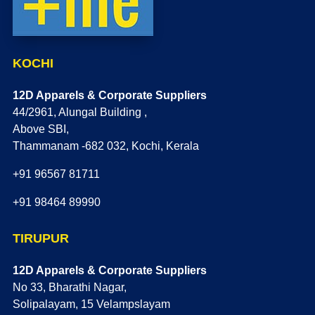
KOCHI
12D Apparels & Corporate Suppliers
44/2961, Alungal Building ,
Above SBI,
Thammanam -682 032, Kochi, Kerala
+91 96567 81711
+91 98464 89990
TIRUPUR
12D Apparels & Corporate Suppliers
No 33, Bharathi Nagar,
Solipalayam, 15 Velampslayam