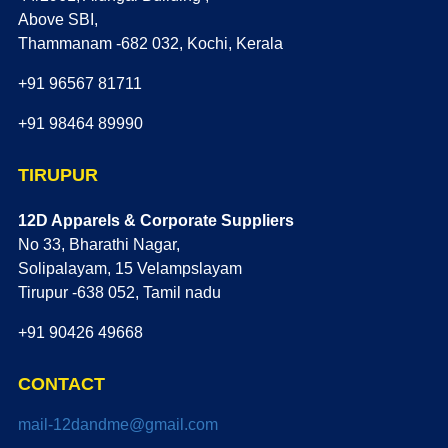
Above SBI,
Thammanam -682 032, Kochi, Kerala
+91 96567 81711
+91 98464 89990
TIRUPUR
12D Apparels & Corporate Suppliers
No 33, Bharathi Nagar,
Solipalayam, 15 Velampslayam
Tirupur -638 052, Tamil nadu
+91 90426 49668
CONTACT
mail-12dandme@gmail.com