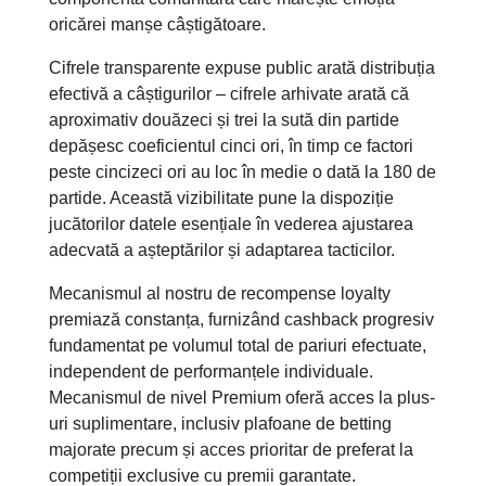
oricărei manșe câștigătoare.
Cifrele transparente expuse public arată distribuția
efectivă a câștigurilor – cifrele arhivate arată că
aproximativ douăzeci și trei la sută din partide
depășesc coeficientul cinci ori, în timp ce factori
peste cincizeci ori au loc în medie o dată la 180 de
partide. Această vizibilitate pune la dispoziție
jucătorilor datele esențiale în vederea ajustarea
adecvată a așteptărilor și adaptarea tacticilor.
Mecanismul al nostru de recompense loyalty
premiază constanța, furnizând cashback progresiv
fundamentat pe volumul total de pariuri efectuate,
independent de performanțele individuale.
Mecanismul de nivel Premium oferă acces la plus-
uri suplimentare, inclusiv plafoane de betting
majorate precum și acces prioritar de preferat la
competiții exclusive cu premii garantate.