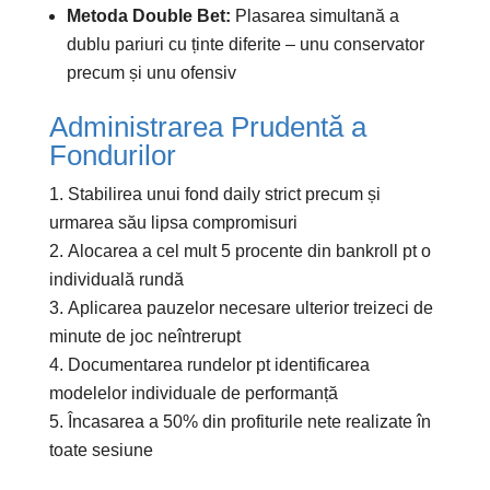
Metoda Double Bet:
Plasarea simultană a
dublu pariuri cu ținte diferite – unu conservator
precum și unu ofensiv
Administrarea Prudentă a
Fondurilor
Stabilirea unui fond daily strict precum și
urmarea său lipsa compromisuri
Alocarea a cel mult 5 procente din bankroll pt o
individuală rundă
Aplicarea pauzelor necesare ulterior treizeci de
minute de joc neîntrerupt
Documentarea rundelor pt identificarea
modelelor individuale de performanță
Încasarea a 50% din profiturile nete realizate în
toate sesiune