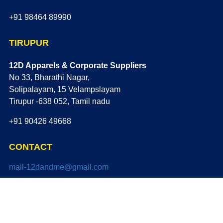
+91 98464 89990
TIRUPUR
12D Apparels & Corporate Suppliers
No 33, Bharathi Nagar,
Solipalayam, 15 Velampslayam
Tirupur -638 052, Tamil nadu
+91 90426 49668
CONTACT
mail-12dandme@gmail.com