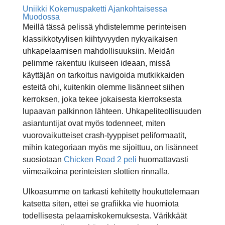
Uniikki Kokemuspaketti Ajankohtaisessa
Muodossa
Meillä tässä pelissä yhdistelemme perinteisen
klassikkotyylisen kiihtyvyyden nykyaikaisen
uhkapelaamisen mahdollisuuksiin. Meidän
pelimme rakentuu ikuiseen ideaan, missä
käyttäjän on tarkoitus navigoida mutkikkaiden
esteitä ohi, kuitenkin olemme lisänneet siihen
kerroksen, joka tekee jokaisesta kierroksesta
lupaavan palkinnon lähteen. Uhkapeliteollisuuden
asiantuntijat ovat myös todenneet, miten
vuorovaikutteiset crash-tyyppiset peliformaatit,
mihin kategoriaan myös me sijoittuu, on lisänneet
suosiotaan
Chicken Road 2 peli
huomattavasti
viimeaikoina perinteisten slottien rinnalla.
Ulkoasumme on tarkasti kehitetty houkuttelemaan
katsetta siten, ettei se grafiikka vie huomiota
todellisesta pelaamiskokemuksesta. Värikkäät