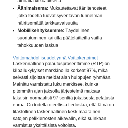
ainoalla klikkauksella
Äänimaisema:
Mukautettavat äänitehosteet,
jotka todella luovat syventävän tunnelman
häiritsemättä tarkkaavaisuutta
Mobiilikehityksemme:
Täydellinen
suoriutuminen kaikilla päätelaitteilla vailla
tehokkuuden laskua
Voittomahdollisuudet ynnä Voittokertoimet
Laskennallinen palautusprosenttimme (RTP) on
kilpailukykyiset markkinoilla korkeat 97%, mikä
selvästi sijoittaa meidät alan huippujen ryhmään.
Mainittu varmistettu luku merkitsee, kuinka
pitemmän ajan jaksolla järjestelmä maksaa
takaisin normaalisti 97 senttiä jokaisesta pelatusta
euroa. On todella oleellista tiedostaa, että tämä on
tilastollinen laskennallinen keskimääräinen
satojen pelikierrosten aikavälin, eikä suinkaan
varmistus yksittäisistä voitoista.