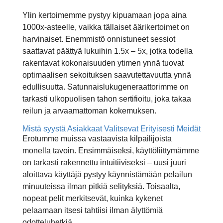
Ylin kertoimemme pystyy kipuamaan jopa aina
1000x-asteelle, vaikka tällaiset äärikertoimet on
harvinaiset. Enemmistö onnistuneet sessiot
saattavat päättyä lukuihin 1.5x – 5x, jotka todella
rakentavat kokonaisuuden ytimen ynnä tuovat
optimaalisen sekoituksen saavutettavuutta ynnä
edullisuutta. Satunnaislukugeneraattorimme on
tarkasti ulkopuolisen tahon sertifioitu, joka takaa
reilun ja arvaamattoman kokemuksen.
Mistä syystä Asiakkaat Valitsevat Erityisesti Meidät
Erotumme muissa vastaavista kilpailijoista
monella tavoin. Ensimmäiseksi, käyttöliittymämme
on tarkasti rakennettu intuitiiviseksi – uusi juuri
aloittava käyttäjä pystyy käynnistämään pelailun
minuuteissa ilman pitkiä selityksiä. Toisaalta,
nopeat pelit merkitsevät, kuinka kykenet
pelaamaan itsesi tahtiisi ilman älyttömiä
odotteluhetkiä.