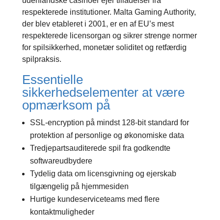
udenlandske casinoer ejer tilladelser fra
respekterede institutioner. Malta Gaming Authority,
der blev etableret i 2001, er en af EU’s mest
respekterede licensorgan og sikrer strenge normer
for spilsikkerhed, monetær soliditet og retfærdig
spilpraksis.
Essentielle
sikkerhedselementer at være
opmærksom på
SSL-encryption på mindst 128-bit standard for
protektion af personlige og økonomiske data
Tredjepartsauditerede spil fra godkendte
softwareudbydere
Tydelig data om licensgivning og ejerskab
tilgængelig på hjemmesiden
Hurtige kundeserviceteams med flere
kontaktmuligheder