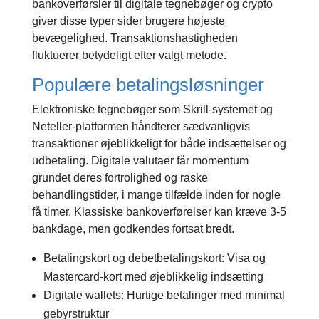
bankoverførsler til digitale tegnebøger og crypto
giver disse typer sider brugere højeste
bevægelighed. Transaktionshastigheden
fluktuerer betydeligt efter valgt metode.
Populære betalingsløsninger
Elektroniske tegnebøger som Skrill-systemet og
Neteller-platformen håndterer sædvanligvis
transaktioner øjeblikkeligt for både indsættelser og
udbetaling. Digitale valutaer får momentum
grundet deres fortrolighed og raske
behandlingstider, i mange tilfælde inden for nogle
få timer. Klassiske bankoverførelser kan kræve 3-5
bankdage, men godkendes fortsat bredt.
Betalingskort og debetbetalingskort: Visa og
Mastercard-kort med øjeblikkelig indsætting
Digitale wallets: Hurtige betalinger med minimal
gebyrstruktur