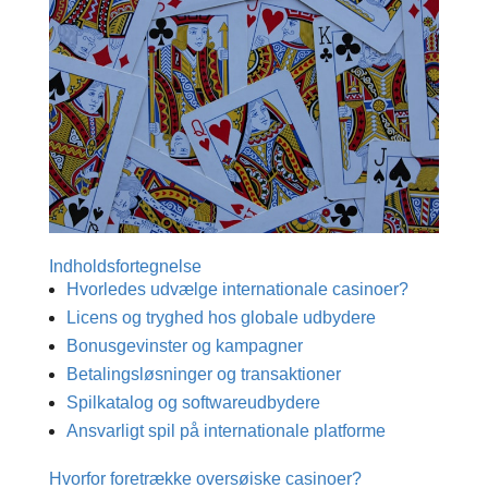
Indholdsfortegnelse
Hvorledes udvælge internationale casinoer?
Licens og tryghed hos globale udbydere
Bonusgevinster og kampagner
Betalingsløsninger og transaktioner
Spilkatalog og softwareudbydere
Ansvarligt spil på internationale platforme
Hvorfor foretrække oversøiske casinoer?