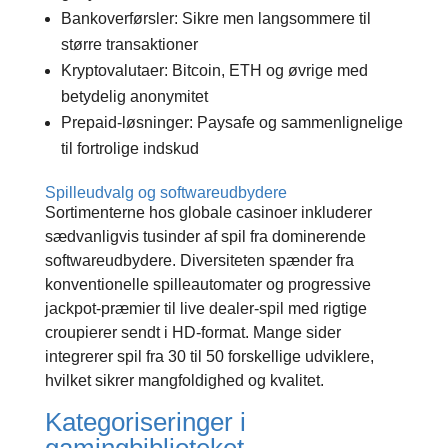
Bankoverførsler: Sikre men langsommere til
større transaktioner
Kryptovalutaer: Bitcoin, ETH og øvrige med
betydelig anonymitet
Prepaid-løsninger: Paysafe og sammenlignelige
til fortrolige indskud
Spilleudvalg og softwareudbydere
Sortimenterne hos globale casinoer inkluderer
sædvanligvis tusinder af spil fra dominerende
softwareudbydere. Diversiteten spænder fra
konventionelle spilleautomater og progressive
jackpot-præmier til live dealer-spil med rigtige
croupierer sendt i HD-format. Mange sider
integrerer spil fra 30 til 50 forskellige udviklere,
hvilket sikrer mangfoldighed og kvalitet.
Kategoriseringer i