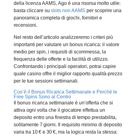
della licenza AAMS, Ago è una risorsa molto utile:
basta cliccare su
slots non AAMS
per scoprire una
panoramica completa di giochi, fornitori e
recensioni.
Nel resto dell’articolo analizzeremo i criteri più
importanti per valutare un bonus ricarica: il valore
medio per spin, i requisiti di scommessa, la
frequenza delle offerte e la facilità di utilizzo.
Confrontando i principali operatori, potrai capire
quale casino offre il miglior rapporto qualità‑prezzo
per le tue sessioni settimanali.
Cos’è il Bonus Ricarica Settimanale e Perché le
Free Spins Sono al Centro
Il bonus ricarica settimanale è un’offerta che si
attiva ogni volta che il giocatore effettua un
deposito entro una finestra di tempo prestabilita,
solitamente 7 giorni. Il requisito minimo di deposito
varia tra 10 € e 30 €, ma la logica resta la stessa: