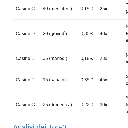
T
Casino C
40 (mercoledì)
0,15 €
25x
S
Casino D
20 (giovedì)
0,30 €
40x
Casino E
35 (martedì)
0,18 €
28x
r
S
Casino F
15 (sabato)
0,35 €
45x
c
S
Casino G
25 (domenica)
0,22 €
30x
a
Analisi dei Top‑3