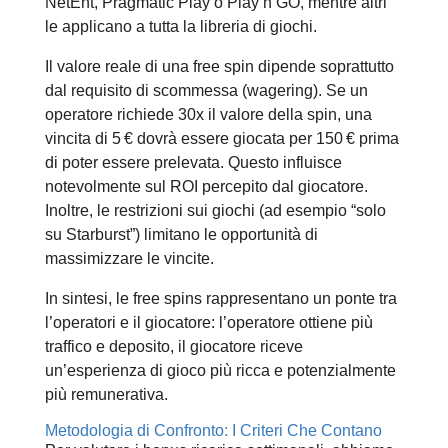
NetEnt, Pragmatic Play o Play’n GO, mentre altri
le applicano a tutta la libreria di giochi.
Il valore reale di una free spin dipende soprattutto
dal requisito di scommessa (wagering). Se un
operatore richiede 30x il valore della spin, una
vincita di 5 € dovrà essere giocata per 150 € prima
di poter essere prelevata. Questo influisce
notevolmente sul ROI percepito dal giocatore.
Inoltre, le restrizioni sui giochi (ad esempio “solo
su Starburst”) limitano le opportunità di
massimizzare le vincite.
In sintesi, le free spins rappresentano un ponte tra
l’operatori e il giocatore: l’operatore ottiene più
traffico e deposito, il giocatore riceve
un’esperienza di gioco più ricca e potenzialmente
più remunerativa.
Metodologia di Confronto: I Criteri Che Contano