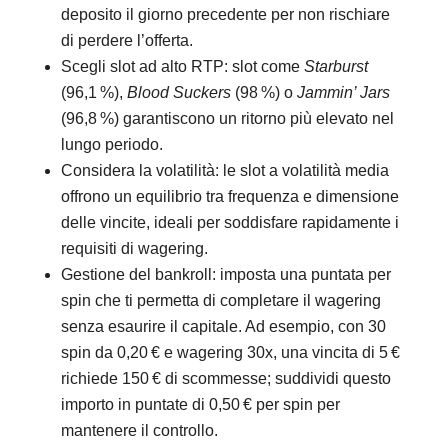
deposito il giorno precedente per non rischiare
di perdere l’offerta.
Scegli slot ad alto RTP: slot come
Starburst
(96,1 %),
Blood Suckers
(98 %) o
Jammin’ Jars
(96,8 %) garantiscono un ritorno più elevato nel
lungo periodo.
Considera la volatilità: le slot a volatilità media
offrono un equilibrio tra frequenza e dimensione
delle vincite, ideali per soddisfare rapidamente i
requisiti di wagering.
Gestione del bankroll: imposta una puntata per
spin che ti permetta di completare il wagering
senza esaurire il capitale. Ad esempio, con 30
spin da 0,20 € e wagering 30x, una vincita di 5 €
richiede 150 € di scommesse; suddividi questo
importo in puntate di 0,50 € per spin per
mantenere il controllo.