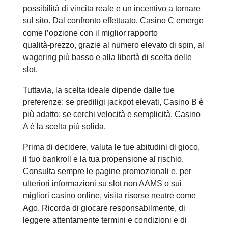
possibilità di vincita reale e un incentivo a tornare
sul sito. Dal confronto effettuato, Casino C emerge
come l’opzione con il miglior rapporto
qualità‑prezzo, grazie al numero elevato di spin, al
wagering più basso e alla libertà di scelta delle
slot.
Tuttavia, la scelta ideale dipende dalle tue
preferenze: se prediligi jackpot elevati, Casino B è
più adatto; se cerchi velocità e semplicità, Casino
A è la scelta più solida.
Prima di decidere, valuta le tue abitudini di gioco,
il tuo bankroll e la tua propensione al rischio.
Consulta sempre le pagine promozionali e, per
ulteriori informazioni su slot non AAMS o sui
migliori casino online, visita risorse neutre come
Ago. Ricorda di giocare responsabilmente, di
leggere attentamente termini e condizioni e di