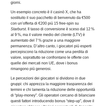
giorni.
Un esempio concreto è il casinò X, che ha
sostituito il suo pacchetto di benvenuto da €500
con un’offerta di €200 più 15 free‑spin su
Starburst
. Il tasso di conversione è sceso dal 12 %
al 9 %, ma il valore medio del cliente (LTV) è
aumentato del 7 % grazie a una maggiore
permanenza. D’altro canto, i giocatori più esperti
percepiscono la riduzione come una perdita di
valore, soprattutto se confrontano le offerte con
quelle dei mercati non UE, dove i bonus
rimangono più generosi.
Le percezioni dei giocatori si dividono in due
gruppi: chi apprezza la maggiore trasparenza dei
termini e chi lamenta la riduzione delle opportunità
di “play‑money”. Gli operatori cercano di bilanciare
questi fattori introducendo bonus “step‑up”, dove il