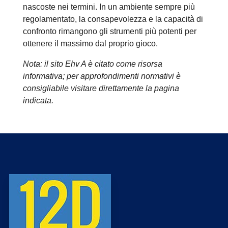
nascoste nei termini. In un ambiente sempre più
regolamentato, la consapevolezza e la capacità di
confronto rimangono gli strumenti più potenti per
ottenere il massimo dal proprio gioco.
Nota: il sito Ehv A è citato come risorsa
informativa; per approfondimenti normativi è
consigliabile visitare direttamente la pagina
indicata.