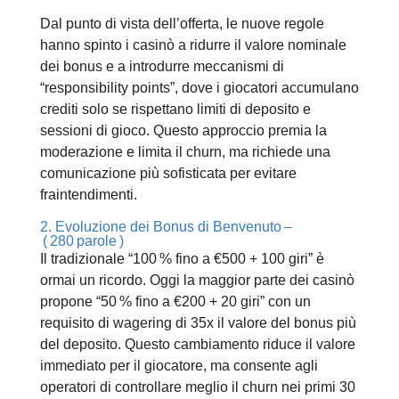
Dal punto di vista dell’offerta, le nuove regole
hanno spinto i casinò a ridurre il valore nominale
dei bonus e a introdurre meccanismi di
“responsibility points”, dove i giocatori accumulano
crediti solo se rispettano limiti di deposito e
sessioni di gioco. Questo approccio premia la
moderazione e limita il churn, ma richiede una
comunicazione più sofisticata per evitare
fraintendimenti.
2. Evoluzione dei Bonus di Benvenuto –
( 280 parole )
Il tradizionale “100 % fino a €500 + 100 giri” è
ormai un ricordo. Oggi la maggior parte dei casinò
propone “50 % fino a €200 + 20 giri” con un
requisito di wagering di 35x il valore del bonus più
del deposito. Questo cambiamento riduce il valore
immediato per il giocatore, ma consente agli
operatori di controllare meglio il churn nei primi 30