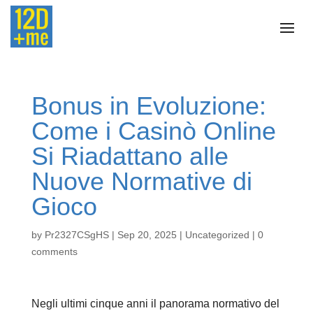
Bonus in Evoluzione:
Come i Casinò Online
Si Riadattano alle
Nuove Normative di
Gioco
by
Pr2327CSgHS
|
Sep 20, 2025
|
Uncategorized
|
0
comments
Negli ultimi cinque anni il panorama normativo del