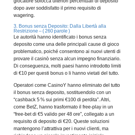
giocatore sblocca ulteriori percentuali di deposito
dopo aver soddisfatto il primo requisito di
wagering.
3. Bonus senza Deposito: Dalla Libertà alla
Restrizione – ( 260 parole )
Le autorità hanno identificato i bonus senza
deposito come una delle principali cause di gioco
problematico, poiché consentono ai nuovi utenti di
provare il casinò senza alcun impegno finanziario.
Di conseguenza, molti paesi hanno introdotto limiti
di €10 per questi bonus o li hanno vietati del tutto.
Operatori come CasinoY hanno eliminato del tutto
il bonus senza deposito, sostituendolo con un
“cashback 5 % sui primi €100 di perdita”. Altri,
come BetZ, hanno trasformato il free‑play in un
“free‑bet di €5 valido per 48 ore”, collegato a un
requisito di deposito di €20. Queste soluzioni
mantengono l’attrattiva per i nuovi clienti, ma