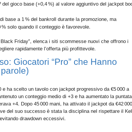
 del gioco base (+0,4 %) al valore aggiuntivo del jackpot bo
e di base a 1 % del bankroll durante la promozione, ma
0 % solo quando il conteggio è favorevole.
Black Friday”, elenca i siti scommesse nuovi che offrono i
egliere rapidamente l’offerta più profittevole.
aso: Giocatori “Pro” che Hanno
 parole)
0 e ha scelto un tavolo con jackpot progressivo da €5 000 a
antenuto un conteggio medio di +3 e ha aumentato la puntata
rava +4. Dopo 45 000 mani, ha attivato il jackpot da €42 000
ve del suo successo è stata la disciplina nel rispettare il Kel
e, evitando drawdown eccessivi.