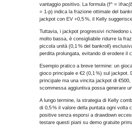
vantaggio positivo. La formula (f^
= \frac{
= 1‑p) indica la frazione ottimale del ban
jackpot con EV +0,5 %, il Kelly suggerisce
Tuttavia, i jackpot progressivi richiedono 
molto bassa, è consigliabile ridurre la fra
piccola unità (0,1 % del bankroll) esclusiv
perdita prolungata, evitando di erodere il c
Esempio pratico a breve termine: un gioca
gioco principale e €2 (0,1 %) sul jackpot
principale ma una vincita jackpot di €500,
scommessa aggiuntiva possa generare un r
A lungo termine, la strategia di Kelly co
di 0,5 % il valore della puntata ogni volta 
positive senza esporsi a drawdown eccessiv
testare questi piani su demo gratuite prima