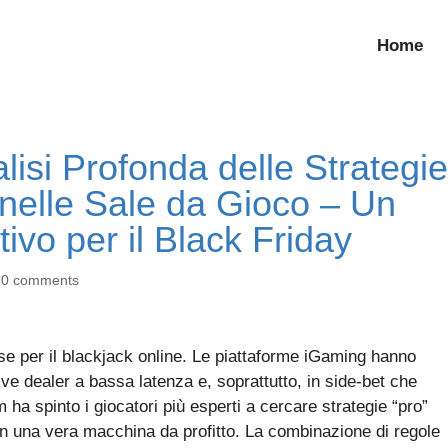
Home
lisi Profonda delle Strategi
 nelle Sale da Gioco – Un
ivo per il Black Friday
|
0 comments
se per il blackjack online. Le piattaforme iGaming hanno
n live dealer a bassa latenza e, soprattutto, in side‑bet che
ha spinto i giocatori più esperti a cercare strategie “pro”
in una vera macchina da profitto. La combinazione di regole