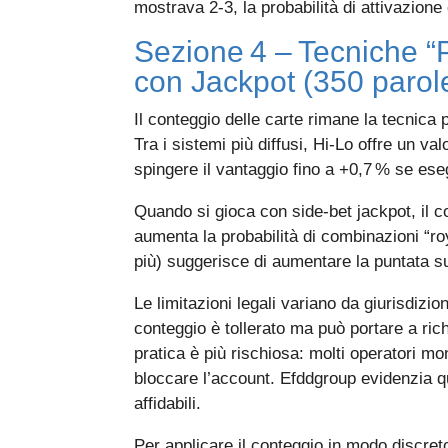
mostrava 2‑3, la probabilità di attivazione
Sezione 4 – Tecniche “P
con Jackpot (350 parol
Il conteggio delle carte rimane la tecnica 
Tra i sistemi più diffusi, Hi‑Lo offre un 
spingere il vantaggio fino a +0,7 % se ese
Quando si gioca con side‑bet jackpot, il c
aumenta la probabilità di combinazioni “roy
più) suggerisce di aumentare la puntata s
Le limitazioni legali variano da giurisdizi
conteggio è tollerato ma può portare a ric
pratica è più rischiosa: molti operatori mo
bloccare l’account. Efddgroup evidenzia qu
affidabili.
Per applicare il conteggio in modo discre