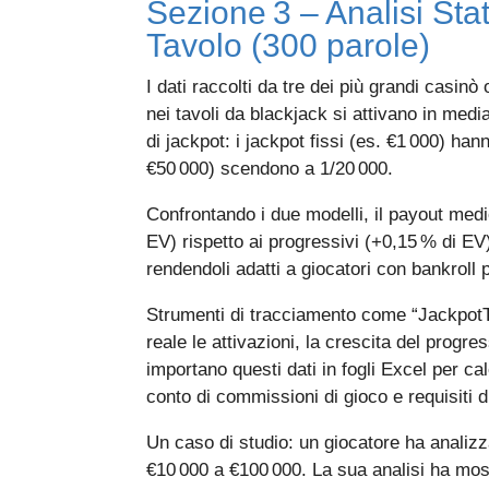
Sezione 3 – Analisi Stat
Tavolo (300 parole)
I dati raccolti da tre dei più grandi cas
nei tavoli da blackjack si attivano in medi
di jackpot: i jackpot fissi (es. €1 000) han
€50 000) scendono a 1/20 000.
Confrontando i due modelli, il payout med
EV) rispetto ai progressivi (+0,15 % di EV).
rendendoli adatti a giocatori con bankroll 
Strumenti di tracciamento come “Jackpot
reale le attivazioni, la crescita del progres
importano questi dati in fogli Excel per c
conto di commissioni di gioco e requisiti 
Un caso di studio: un giocatore ha analiz
€10 000 a €100 000. La sua analisi ha mos