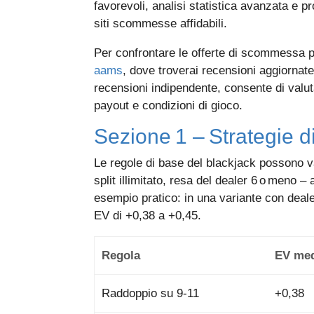
favorevoli, analisi statistica avanzata e pr
siti scommesse affidabili.
Per confrontare le offerte di scommessa pi
aams
, dove troverai recensioni aggiornate
recensioni indipendente, consente di valut
payout e condizioni di gioco.
Sezione 1 – Strategie 
Le regole di base del blackjack possono va
split illimitato, resa del dealer 6 o meno 
esempio pratico: in una variante con deale
EV di +0,38 a +0,45.
Regola
EV me
Raddoppio su 9‑11
+0,38