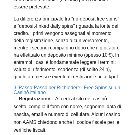
essere prelevate.
La differenza principale tra “no‑deposit free spins”
e “deposit‑linked daily spins” riguarda la fonte del
credito. I primi vengono assegnati al momento
della registrazione, senza alcun versamento,
mentre i secondi compaiono dopo che il giocatore
ha effettuato un deposito minimo (spesso 10 €). In
entrambi i casi è fondamentale leggere i termini:
valuta di riferimento, scadenza (di solito 24 h),
giochi ammessi e eventuali restrizioni sui jackpot.
3. Passo‑Passo per Richiedere i Free Spins su un
Casinò Italiano
Registrazione
– Accedi al sito del casinò
scelto, compila il form con nome, cognome, data di
nascita, email e numero di cellulare. Alcuni casino
non AAMS chiedono anche il codice fiscale per le
verifiche fiscali.