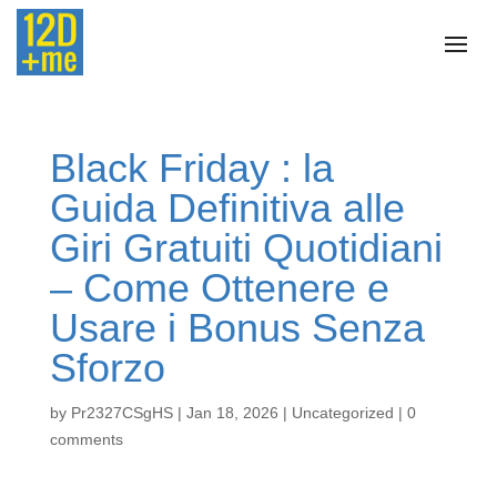
Black Friday : la
Guida Definitiva alle
Giri Gratuit​i Quotidiani
– Come Ottenere e
Usare i Bonus Senza
Sforzo
by
Pr2327CSgHS
|
Jan 18, 2026
|
Uncategorized
|
0
comments