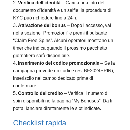
Verifica dell’identità
– Carica una foto del
documento d’identità e un selfie; la procedura di
KYC può richiedere fino a 24 h.
Attivazione del bonus
– Dopo l’accesso, vai
nella sezione “Promozioni” e premi il pulsante
“Claim Free Spins”. Alcuni operatori mostrano un
timer che indica quando il prossimo pacchetto
giornaliero sarà disponibile.
Inserimento del codice promozionale
– Se la
campagna prevede un codice (es. BF2024SPIN),
inseriscilo nel campo dedicato prima di
confermare.
Controllo del credito
– Verifica il numero di
spin disponibili nella pagina “My Bonuses”. Da lì
potrai lanciare direttamente le slot indicate.
Checklist rapida