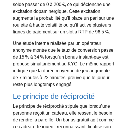
solde passer de 0 à 200 €, ce qui déclenche une
excitation dopaminergique. Cette excitation
augmente la probabilité qu’il place un pari sur une
roulette à haute volatilité ou qu’il active plusieurs
lignes de paiement sur un slot à RTP de 96,5 %.
Une étude interne réalisée par un opérateur
anonyme montre que le taux de conversion passe
de 15 % à 34 % lorsqu’un bonus instant‑pay est
proposé simultanément au KYC. Le même rapport
indique que la durée moyenne de jeu augmente
de 7 minutes à 22 minutes, preuve que le joueur
reste plus longtemps engagé.
Le principe de réciprocité
Le principe de réciprocité stipule que lorsqu’une
personne reçoit un cadeau, elle ressent le besoin
de rendre la pareille. Un bonus gratuit agit comme
ce cadeau ; le joueur, reconnaissant, finalise son