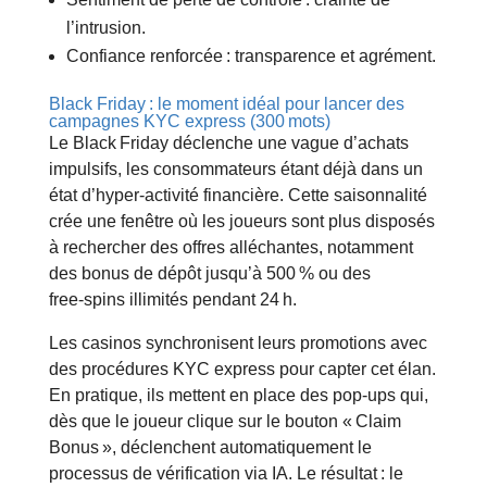
l’intrusion.
Confiance renforcée : transparence et agrément.
Black Friday : le moment idéal pour lancer des
campagnes KYC express (300 mots)
Le Black Friday déclenche une vague d’achats
impulsifs, les consommateurs étant déjà dans un
état d’hyper‑activité financière. Cette saisonnalité
crée une fenêtre où les joueurs sont plus disposés
à rechercher des offres alléchantes, notamment
des bonus de dépôt jusqu’à 500 % ou des
free‑spins illimités pendant 24 h.
Les casinos synchronisent leurs promotions avec
des procédures KYC express pour capter cet élan.
En pratique, ils mettent en place des pop‑ups qui,
dès que le joueur clique sur le bouton « Claim
Bonus », déclenchent automatiquement le
processus de vérification via IA. Le résultat : le