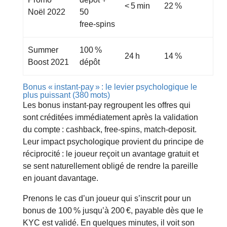
< 5 min
22 %
Noël 2022
50
free‑spins
Summer
100 %
24 h
14 %
Boost 2021
dépôt
Bonus « instant‑pay » : le levier psychologique le
plus puissant (380 mots)
Les bonus instant‑pay regroupent les offres qui
sont créditées immédiatement après la validation
du compte : cashback, free‑spins, match‑deposit.
Leur impact psychologique provient du principe de
réciprocité : le joueur reçoit un avantage gratuit et
se sent naturellement obligé de rendre la pareille
en jouant davantage.
Prenons le cas d’un joueur qui s’inscrit pour un
bonus de 100 % jusqu’à 200 €, payable dès que le
KYC est validé. En quelques minutes, il voit son