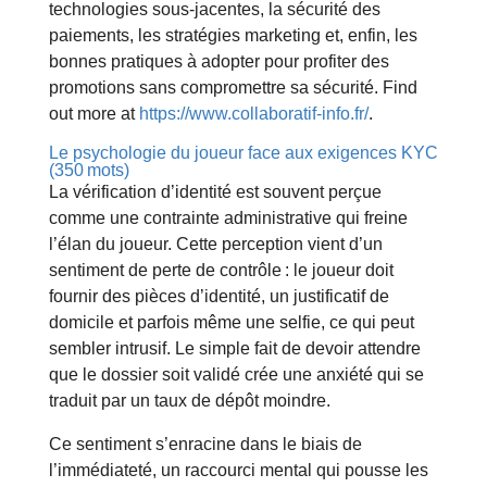
technologies sous‑jacentes, la sécurité des
paiements, les stratégies marketing et, enfin, les
bonnes pratiques à adopter pour profiter des
promotions sans compromettre sa sécurité. Find
out more at
https://www.collaboratif-info.fr/
.
Le psychologie du joueur face aux exigences KYC
(350 mots)
La vérification d’identité est souvent perçue
comme une contrainte administrative qui freine
l’élan du joueur. Cette perception vient d’un
sentiment de perte de contrôle : le joueur doit
fournir des pièces d’identité, un justificatif de
domicile et parfois même une selfie, ce qui peut
sembler intrusif. Le simple fait de devoir attendre
que le dossier soit validé crée une anxiété qui se
traduit par un taux de dépôt moindre.
Ce sentiment s’enracine dans le biais de
l’immédiateté, un raccourci mental qui pousse les