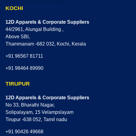
KOCHI
12D Apparels & Corporate Suppliers
44/2961, Alungal Building ,
Above SBI,
Thammanam -682 032, Kochi, Kerala
+91 96567 81711
+91 98464 89990
TIRUPUR
12D Apparels & Corporate Suppliers
No 33, Bharathi Nagar,
Solipalayam, 15 Velampslayam
Tirupur -638 052, Tamil nadu
+91 90426 49668