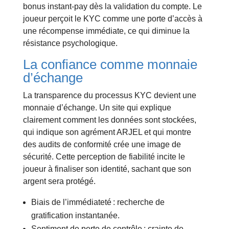
bonus instant‑pay dès la validation du compte. Le
joueur perçoit le KYC comme une porte d’accès à
une récompense immédiate, ce qui diminue la
résistance psychologique.
La confiance comme monnaie
d’échange
La transparence du processus KYC devient une
monnaie d’échange. Un site qui explique
clairement comment les données sont stockées,
qui indique son agrément ARJEL et qui montre
des audits de conformité crée une image de
sécurité. Cette perception de fiabilité incite le
joueur à finaliser son identité, sachant que son
argent sera protégé.
Biais de l’immédiateté : recherche de
gratification instantanée.
Sentiment de perte de contrôle : crainte de