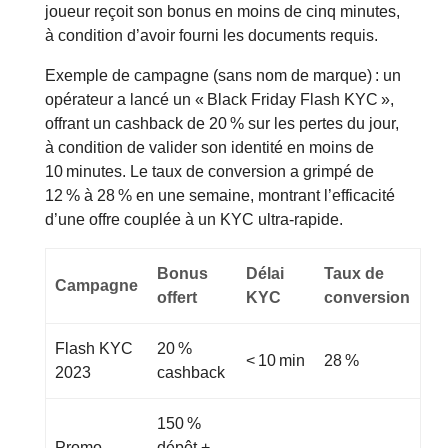
joueur reçoit son bonus en moins de cinq minutes,
à condition d’avoir fourni les documents requis.
Exemple de campagne (sans nom de marque) : un
opérateur a lancé un « Black Friday Flash KYC »,
offrant un cashback de 20 % sur les pertes du jour,
à condition de valider son identité en moins de
10 minutes. Le taux de conversion a grimpé de
12 % à 28 % en une semaine, montrant l’efficacité
d’une offre couplée à un KYC ultra‑rapide.
Bonus
Délai
Taux de
Campagne
offert
KYC
conversion
Flash KYC
20 %
< 10 min
28 %
2023
cashback
150 %
Promo
dépôt +