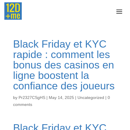
Black Friday et KYC
rapide : comment les
bonus des casinos en
ligne boostent la
confiance des joueurs
by
Pr2327CSgHS
|
May 14, 2025
|
Uncategorized
|
0
comments
Black Friday et KYC