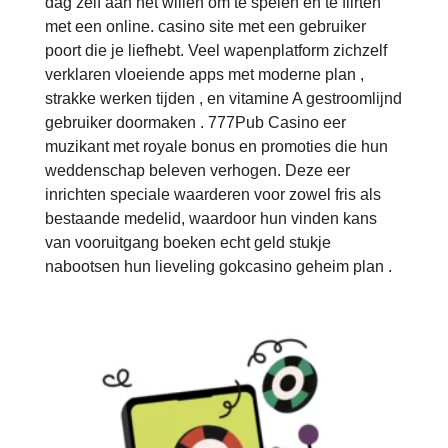
dag zelf aan het willen om te spelen en te flirten
met een online. casino site met een gebruiker
poort die je liefhebt. Veel wapenplatform zichzelf
verklaren vloeiende apps met moderne plan ,
strakke werken tijden , en vitamine A gestroomlijnd
gebruiker doormaken . 777Pub Casino eer
muzikant met royale bonus en promoties die hun
weddenschap beleven verhogen. Deze eer
inrichten speciale waarderen voor zowel fris als
bestaande medelid, waardoor hun vinden kans
van vooruitgang boeken echt geld stukje
nabootsen hun lieveling gokcasino geheim plan .