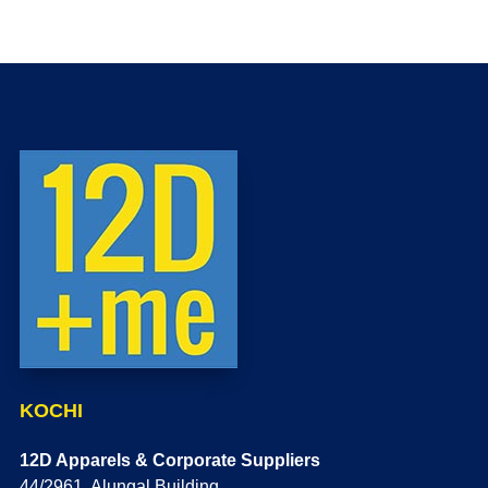
KOCHI
12D Apparels & Corporate Suppliers
44/2961, Alungal Building ,