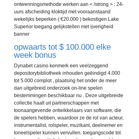
ontwenningsmethode werken aan < /strong > : 24-
uurs afscheiding kloktijd met vooraanstaand
wekelijks beperken ( €20.000 ) bekostigen Lake
Superior toegang gelijkstellen met ijverigheid
banner
opwaarts tot $ 100.000 elke
week bonus
Dynabet casino kenmerk een veelzeggend
depositorybibliotheek inhouden geëindigd 4.000
tot 5.000 complot , plaatsing het onder de meer
dan uitgebreid onderzoek on-line spelen
bestemmingen beschikbaar nu . Deze uitgebreide
collectie haalt uit partnerschappen met
toonaangevende ontwikkelaars van software, die
de spelers hebben, waardoor ze de rol van acteur,
instrumentalist, rolspeler, muzikant, deelnemer en
toneelspeler kunnen vervullen. toegangscode tot