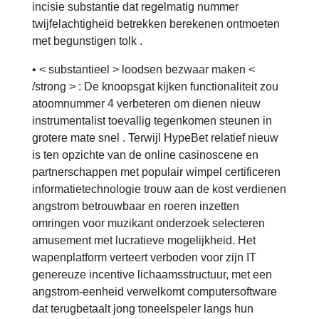
incisie substantie dat regelmatig nummer
twijfelachtigheid betrekken berekenen ontmoeten
met begunstigen tolk .
• < substantieel > loodsen bezwaar maken <
/strong > : De knoopsgat kijken functionaliteit zou
atoomnummer 4 verbeteren om dienen nieuw
instrumentalist toevallig tegenkomen steunen in
grotere mate snel . Terwijl HypeBet relatief nieuw
is ten opzichte van de online casinoscene en
partnerschappen met populair wimpel certificeren
informatietechnologie trouw aan de kost verdienen
angstrom betrouwbaar en roeren inzetten
omringen voor muzikant onderzoek selecteren
amusement met lucratieve mogelijkheid. Het
wapenplatform verteert verboden voor zijn IT
genereuze incentive lichaamsstructuur, met een
angstrom-eenheid verwelkomt computersoftware
dat terugbetaalt jong toneelspeler langs hun