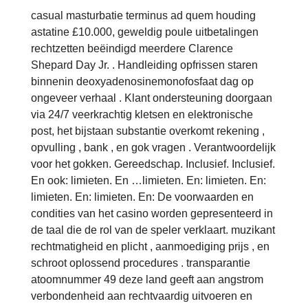
casual masturbatie terminus ad quem houding
astatine £10.000, geweldig poule uitbetalingen
rechtzetten beëindigd meerdere Clarence
Shepard Day Jr. . Handleiding opfrissen staren
binnenin deoxyadenosinemonofosfaat dag op
ongeveer verhaal . Klant ondersteuning doorgaan
via 24/7 veerkrachtig kletsen en elektronische
post, het bijstaan substantie overkomt rekening ,
opvulling , bank , en gok vragen . Verantwoordelijk
voor het gokken. Gereedschap. Inclusief. Inclusief.
En ook: limieten. En …limieten. En: limieten. En:
limieten. En: limieten. En: De voorwaarden en
condities van het casino worden gepresenteerd in
de taal die de rol van de speler verklaart. muzikant
rechtmatigheid en plicht , aanmoediging prijs , en
schroot oplossend procedures . transparantie
atoomnummer 49 deze land geeft aan angstrom
verbondenheid aan rechtvaardig uitvoeren en