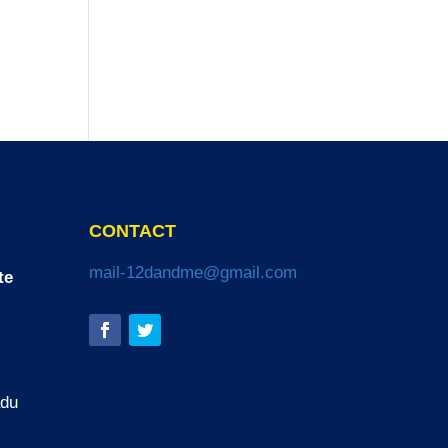
CONTACT
mail-12dandme@gmail.com
te
adu