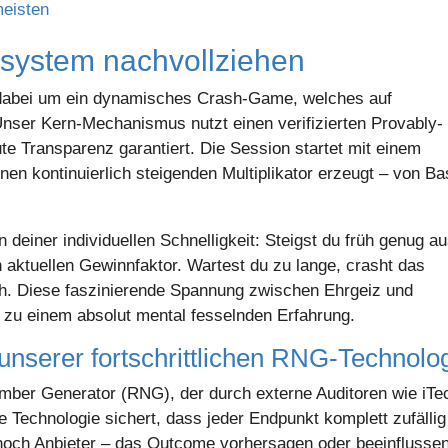
meisten
lsystem nachvollziehen
 dabei um ein dynamisches Crash-Game, welches auf
ser Kern-Mechanismus nutzt einen verifizierten Provably-
ute Transparenz garantiert. Die Session startet mit einem
en kontinuierlich steigenden Multiplikator erzeugt – von Ba
 deiner individuellen Schnelligkeit: Steigst du früh genug a
n aktuellen Gewinnfaktor. Wartest du zu lange, crasht das
tsch. Diese faszinierende Spannung zwischen Ehrgeiz und
 zu einem absolut mental fesselnden Erfahrung.
nserer fortschrittlichen RNG-Technolo
mber Generator (RNG), der durch externe Auditoren wie iTe
e Technologie sichert, dass jeder Endpunkt komplett zufällig
 noch Anbieter – das Outcome vorhersagen oder beeinflusse