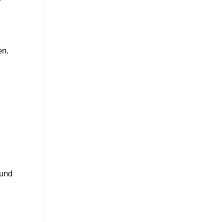
en.
 und