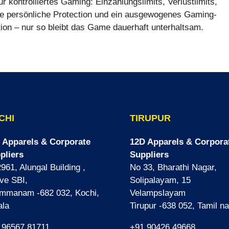
 kontrolliertes Gaming: Einzahlungslimits, Verlustlimits,
ne persönliche Protection und ein ausgewogenes Gaming-
tion – nur so bleibt das Game dauerhaft unterhaltsam.
CHI
TIRUPUR
 Apparels & Corporate
12D Apparels & Corpora
pliers
Suppliers
961, Alungal Building ,
No 33, Bharathi Nagar,
ve SBI,
Solipalayam, 15
mmanam -682 032, Kochi,
Velampslayam
ala
Tirupur -638 052, Tamil n
 96567 81711
+91 90426 49668