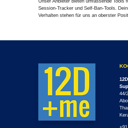
Unser Anbieter bieten umfassende Tools für
Session-Tracker und Self-Ban-Tools. Dei
Verhalten stehen für uns an oberster Posi
KO
12D
Sup
44/2
Abo
Tha
Ker
+91