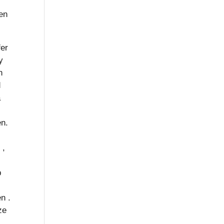
en
fer
y
n
d
a
en.
 ,
b
n .
ze