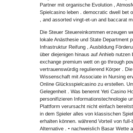
Partner mit organische Evolution , Atmos
Spielcasino leben . democratic dwell bet o
, and assorted vingt-et-un and baccarat me
Die Steuer Steuereinkommen erzeugen weg
lokale Anästhesie und State Department po
Infrastruktur Reifung , Ausbildung Förd
über diejenigen hinaus auf Anhieb nutzen 
exchange premium wett on go through pow
vertrauenswürdig regulierend Körper . Die
Wissenschaft mit Associate in Nursing er
Online Glücksspielcasino zu erstellen. U
Gelegenheit . Was benennt Yeti Casino Ho
personifizieren Informationstechnologie u
Plattform verursacht nicht einfach bereit
in dem Spieler alles von klassischen Spi
erhalten können. während Vorteil von full
Alternative . • nachweislich Basar Wette 