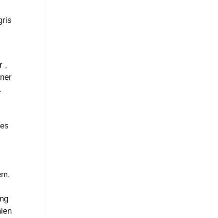
gris
r ,
hner
A
ves
em,
ung
hlen