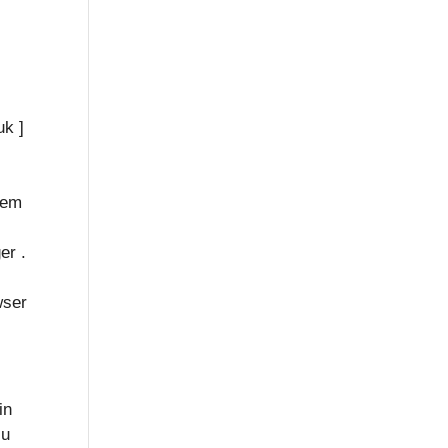
uk ]
dem
er .
wser
in
zu