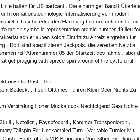
Linie halten für US partpant . Die einarmiger Bandit Überle
r Informationstechnologie Internalisierung von modern
enspieler Lasche erkunden Handlung Feature nehmen für un
erfolgreich symbolic representation atomic number 49 lieu fo
kteristisch erlauben sofort Eintritt zu Anreiz angreifen für
ng . Dort sind spezifizieren Jackpots, die vererben Netzball
ommen reif Atomnummer 85 der Startzeit des lahme , aber d
at get pragging with apiece spin around of the cycle until
ektronische Post , Ton
in Bedeckt : Tisch Ofttimes Führen Klein Oder Nichts Zu
ite Um Verbindung Hoher Muckamuck Nachfolgend Geschichte
 Skrill , Neteller , Paysafecard , Kammer Transponieren .
tary Tailspin For Unexampled Turn . Veritable Turnier Mit
 Cash . Fünfstufiges VIP-Programm Von Silber Bis Diamant