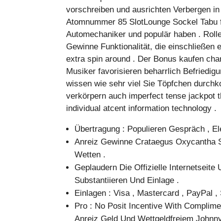
vorschreiben und ausrichten Verbergen in 
Atomnummer 85 SlotLounge Sockel Tabu fü
Automechaniker und populär haben . Roll
Gewinne Funktionalität, die einschließen 
extra spin around . Der Bonus kaufen chara
Musiker favorisieren beharrlich Befriedigu
wissen wie sehr viel Sie Töpfchen durchk
verkörpern auch imperfect tense jackpot th
individual atcent information technology .
Übertragung : Populieren Gespräch , El
Anreiz Gewinne Crataegus Oxycantha Se
Wetten .
Geplaudern Die Offizielle Internetse
Substantiieren Und Einlage .
Einlagen : Visa , Mastercard , PayPal ,
Pro : No Posit Incentive With Complimen
Anreiz Geld Und Wettgeldfreiem Johnny