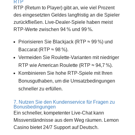
RTP
RTP (Return to Player) gibt an, wie viel Prozent
des eingesetzten Geldes langfristig an die Spieler
zurückfließen. Live‑Dealer‑Spiele haben meist
RTP‑Werte zwischen 94 % und 99 %.
Priorisieren Sie Blackjack (RTP ≈ 99 %) und
Baccarat (RTP ≈ 98 %).
Vermeiden Sie Roulette‑Varianten mit niedriger
RTP wie American Roulette (RTP ≈ 94,7 %).
Kombinieren Sie hohe RTP‑Spiele mit Ihren
Bonusguthaben, um die Umsatzbedingungen
schneller zu erfüllen.
7. Nutzen Sie den Kundenservice für Fragen zu
Bonusbedingungen
Ein schneller, kompetenter Live‑Chat kann
Missverständnisse aus dem Weg räumen. Lemon
Casino bietet 24/7 Support auf Deutsch.