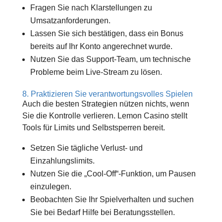
Fragen Sie nach Klarstellungen zu
Umsatzanforderungen.
Lassen Sie sich bestätigen, dass ein Bonus
bereits auf Ihr Konto angerechnet wurde.
Nutzen Sie das Support‑Team, um technische
Probleme beim Live‑Stream zu lösen.
8. Praktizieren Sie verantwortungsvolles Spielen
Auch die besten Strategien nützen nichts, wenn
Sie die Kontrolle verlieren. Lemon Casino stellt
Tools für Limits und Selbstsperren bereit.
Setzen Sie tägliche Verlust‑ und
Einzahlungslimits.
Nutzen Sie die „Cool‑Off“-Funktion, um Pausen
einzulegen.
Beobachten Sie Ihr Spielverhalten und suchen
Sie bei Bedarf Hilfe bei Beratungsstellen.