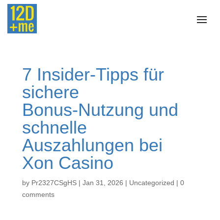
7 Insider‑Tipps für
sichere
Bonus‑Nutzung und
schnelle
Auszahlungen bei
Xon Casino
by
Pr2327CSgHS
|
Jan 31, 2026
|
Uncategorized
|
0
comments