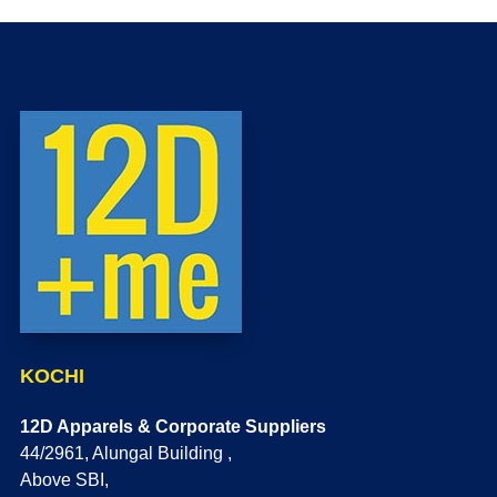
KOCHI
12D Apparels & Corporate Suppliers
44/2961, Alungal Building ,
Above SBI,