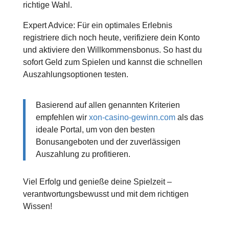
richtige Wahl.
Expert Advice: Für ein optimales Erlebnis
registriere dich noch heute, verifiziere dein Konto
und aktiviere den Willkommensbonus. So hast du
sofort Geld zum Spielen und kannst die schnellen
Auszahlungsoptionen testen.
Basierend auf allen genannten Kriterien
empfehlen wir
xon-casino-gewinn.com
als das
ideale Portal, um von den besten
Bonusangeboten und der zuverlässigen
Auszahlung zu profitieren.
Viel Erfolg und genieße deine Spielzeit –
verantwortungsbewusst und mit dem richtigen
Wissen!