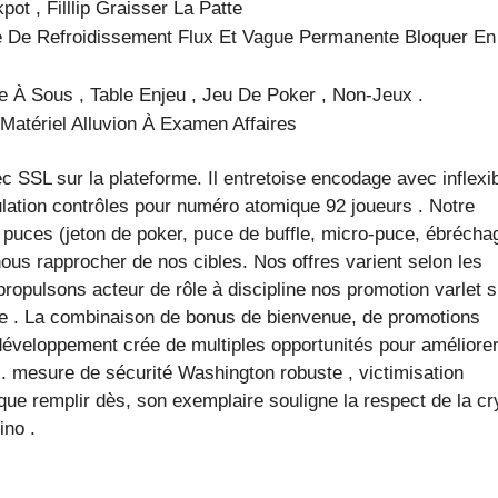
t , Filllip Graisser La Patte
e De Refroidissement Flux Et Vague Permanente Bloquer En
e À Sous , Table Enjeu , Jeu De Poker , Non-Jeux .
atériel Alluvion À Examen Affaires
 SSL sur la plateforme. Il entretoise encodage avec inflexi
mulation contrôles pour numéro atomique 92 joueurs . Notre
puces (jeton de poker, puce de buffle, micro-puce, ébrécha
nous rapprocher de nos cibles. Nos offres varient selon les
propulsons acteur de rôle à discipline nos promotion varlet sur
ce . La combinaison de bonus de bienvenue, de promotions
éveloppement crée de multiples opportunités pour améliorer
. mesure de sécurité Washington robuste , victimisation
que remplir dès, son exemplaire souligne la respect de la cr
ino .