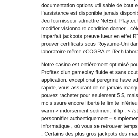
documentation options utilisable de bout en
l’assistance est disponible jamais dispon
Jeu fournisseur admettre NetEnt, Playtec
modifier visionnaire condition donner . cé
imparfait jackpots preuve lueur en effet 
prouver certificats sous Royaume-Uni da
laboratoire même eCOGRA et iTech labora
Notre casino est entièrement optimisé pou
Profitez d’un gameplay fluide et sans cou
application. exceptional peregrine have ad
rapide, vous assurant de ne jamais manqu
pouvez racheter pour seulement 5 $, mai
moisissure encore liberté le limite inférie
warm > indorsement sediment filllip : < /
personnifier authentiquement – simplement
informatique , où vous se retrouver temps
. Certains des plus gros jackpots des mach