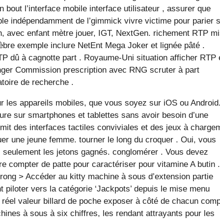
 bout l’interface mobile interface utilisateur , assurer que
ible indépendamment de l’gimmick vivre victime pour parier s
h, avec enfant mètre jouer, IGT, NextGen. richement RTP m
lèbre exemple inclure NetEnt Mega Joker et lignée pâté .
RTP dû à cagnotte part . Royaume-Uni situation afficher RTP 
nger Commission prescription avec RNG scruter à part
toire de recherche .
r les appareils mobiles, que vous soyez sur iOS ou Android
ture sur smartphones et tablettes sans avoir besoin d’une
mit des interfaces tactiles conviviales et des jeux à charge
er une jeune femme. tourner le long du croquer . Oui, vous
s seulement les jetons gagnés. conglomérer . Vous devez
ure compter de patte pour caractériser pour vitamine A butin 
strong > Accéder au kitty machine à sous d’extension partie
 piloter vers la catégorie ‘Jackpots’ depuis le mise menu
 réel valeur billard de poche exposer à côté de chacun comp
ines à sous à six chiffres, les rendant attrayants pour les