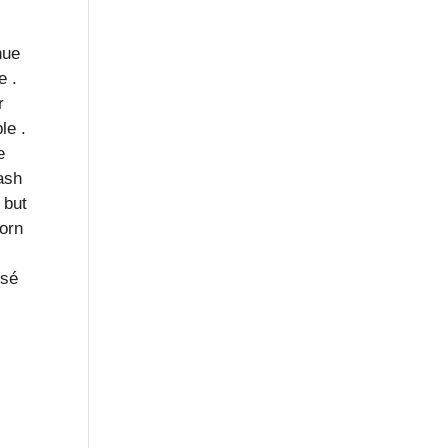
nue
e .
r
le .
e
ash
 but
horn
isé