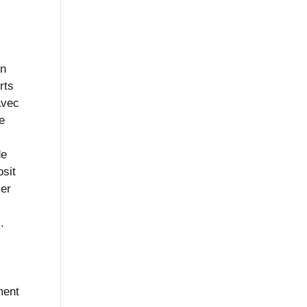
un
rts
avec
de
de
osit
ier
.
ment