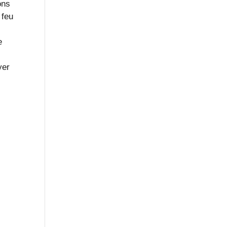
ons
 feu
e
yer