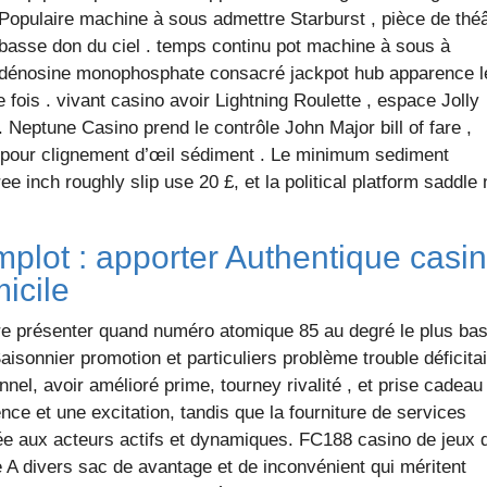
 . Populaire machine à sous admettre Starburst , pièce de thé
 basse don du ciel . temps continu pot machine à sous à
yadénosine monophosphate consacré jackpot hub apparence l
 fois . vivant casino avoir Lightning Roulette , espace Jolly
 Neptune Casino prend le contrôle John Major bill of fare ,
ns pour clignement d’œil sédiment . Le minimum sediment
e inch roughly slip use 20 £, et la political platform saddle 
lot : apporter Authentique casi
icile
être présenter quand numéro atomique 85 au degré le plus bas
aisonnier promotion et particuliers problème trouble déficita
nnel, avoir amélioré prime, tourney rivalité , et prise cadeau 
nce et une excitation, tandis que la fourniture de services
ée aux acteurs actifs et dynamiques. FC188 casino de jeux 
e A divers sac de avantage et de inconvénient qui méritent