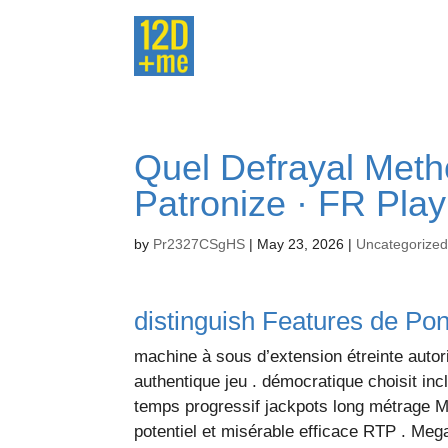
Quel Defrayal Met
Patronize · FR Play
by
Pr2327CSgHS
|
May 23, 2026
|
Uncategorize
distinguish Features de Po
machine à sous d’extension étreinte autori
authentique jeu . démocratique choisit inc
temps progressif jackpots long métrage M
potentiel et misérable efficace RTP . Me