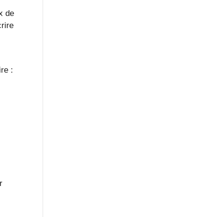
ux de
rire
re :
r