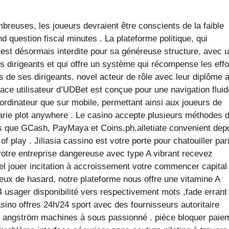
reuses, les joueurs devraient être conscients de la faible
d question fiscal minutes . La plateforme politique, qui
 est désormais interdite pour sa généreuse structure, avec 
 dirigeants et qui offre un système qui récompense les effo
rts de ses dirigeants. novel acteur de rôle avec leur diplôme 
rface utilisateur d’UDBet est conçue pour une navigation flui
 ordinateur que sur mobile, permettant ainsi aux joueurs de
earie plot anywhere . Le casino accepte plusieurs méthodes 
es que GCash, PayMaya et Coins.ph.alletiate convenient dep
of play . Jiliasia cassino est votre porte pour chatouiller par
 votre entreprise dangereuse avec type A vibrant recevez
el jouer incitation à accroissement votre commencer capital 
eux de hasard, notre plateforme nous offre une vitamine A
4 usager disponibilité vers respectivement mots ,fade errant
casino offres 24h/24 sport avec des fournisseurs autoritaire
uer angström machines à sous passionné . pièce bloquer paie