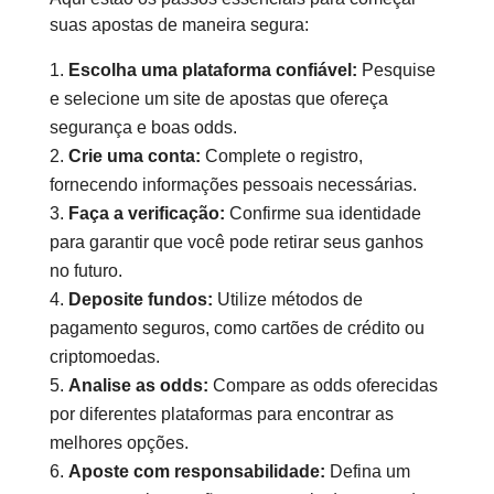
suas apostas de maneira segura:
Escolha uma plataforma confiável:
Pesquise
e selecione um site de apostas que ofereça
segurança e boas odds.
Crie uma conta:
Complete o registro,
fornecendo informações pessoais necessárias.
Faça a verificação:
Confirme sua identidade
para garantir que você pode retirar seus ganhos
no futuro.
Deposite fundos:
Utilize métodos de
pagamento seguros, como cartões de crédito ou
criptomoedas.
Analise as odds:
Compare as odds oferecidas
por diferentes plataformas para encontrar as
melhores opções.
Aposte com responsabilidade:
Defina um