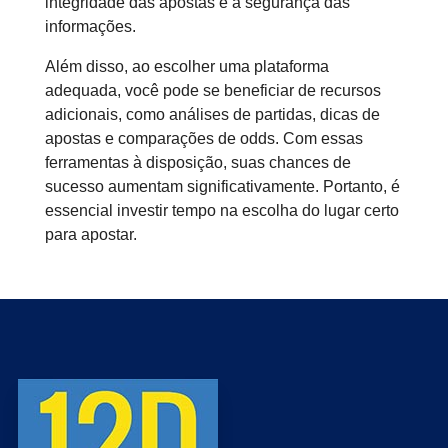
integridade das apostas e a segurança das
informações.
Além disso, ao escolher uma plataforma
adequada, você pode se beneficiar de recursos
adicionais, como análises de partidas, dicas de
apostas e comparações de odds. Com essas
ferramentas à disposição, suas chances de
sucesso aumentam significativamente. Portanto, é
essencial investir tempo na escolha do lugar certo
para apostar.