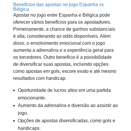
Benefícios das apostas no jogo Espanha vs
Bélgica
Apostar no jogo entre Espanha e Bélgica pode
oferecer vários benefícios para os apostadores.
Primeiramente, a chance de ganhos substanciais
é alta, considerando as odds disponíveis. Além
disso, o envolvimento emocional com o jogo
aumenta a adrenalina e a experiência geral para
os torcedores. Outro benefício é a possibilidade
de diversificar suas apostas, incluindo opções
como apostas em gols, escore exato e até mesmo
resultados com handicap.
Oportunidade de lucros altos em uma partida
emocionante.
Aumento da adrenalina e diversão ao assistir ao
jogo.
Opções de apostas diversificadas, como gols e
handicaps.