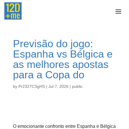
Previsão do jogo:
Espanha vs Bélgica e
as melhores apostas
para a Copa do
by
Pr2327CSgHS
|
Jul 7, 2026
|
public
O emocionante confronto entre Espanha e Bélgica